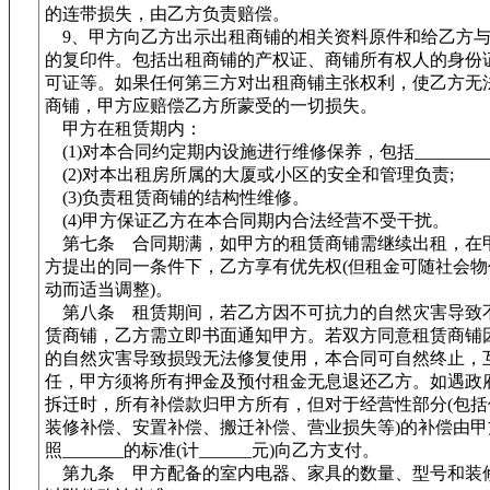
的连带损失，由乙方负责赔偿。
9、甲方向乙方出示出租商铺的相关资料原件和给乙方与
的复印件。包括出租商铺的产权证、商铺所有权人的身份
可证等。如果任何第三方对出租商铺主张权利，使乙方无
商铺，甲方应赔偿乙方所蒙受的一切损失。
甲方在租赁期内：
(1)对本合同约定期内设施进行维修保养，包括___________
(2)对本出租房所属的大厦或小区的安全和管理负责;
(3)负责租赁商铺的结构性维修。
(4)甲方保证乙方在本合同期内合法经营不受干扰。
第七条 合同期满，如甲方的租赁商铺需继续出租，在
方提出的同一条件下，乙方享有优先权(但租金可随社会物
动而适当调整)。
第八条 租赁期间，若乙方因不可抗力的自然灾害导致
赁商铺，乙方需立即书面通知甲方。若双方同意租赁商铺
的自然灾害导致损毁无法修复使用，本合同可自然终止，
任，甲方须将所有押金及预付租金无息退还乙方。如遇政
拆迁时，所有补偿款归甲方所有，但对于经营性部分(包括
装修补偿、安置补偿、搬迁补偿、营业损失等)的补偿由甲
照_______的标准(计______元)向乙方支付。
第九条 甲方配备的室内电器、家具的数量、型号和装