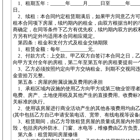
1、租期五年：______年_____月_____日至______年____
日。
2、续租：本合同约定租赁期满后，如果甲方同意乙方可
租本合同项下房屋，续约期内的租金，由双方根据当时的
商确定，在同等条件下乙方有优先权，续约期内双方的权
方另有约定外均适用本合同相应规定。
第四条：租金和支付方式及租金交纳期限
1、租赁金额：每年___________元。
2、付款方式：上交款。甲乙双方自签订本合同之日，乙
向甲方支付全年的房租，第二年至第五年的房租要提前一
3、乙方必须按照约定向甲方交纳租金。到期不交视同违
金壹拾万元整。
第五条：房屋的附属设施及费用的承担
1、承租区域内设施的使用乙方向甲方或第三物业管理者
电费、房产、土地使用税及其他产生的直接费用。收费标
关标准的执行。
2、使用该房屋进行商业活动产生的其他各项费用均由乙
(其中包括乙方自己申请安装电话、宽带、有线电视等设备
3、租赁期间，由乙方导致租赁房屋的质量或房屋内外
毁，包括房内外防水、门窗、水电等，维修费由乙方负责
第六条：租赁期间房屋修缮