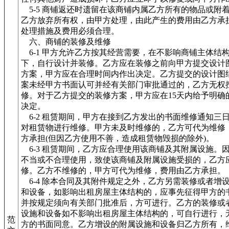
5-5 商铺返还时遗留在该商铺内属乙方所有的物品或附
乙方放弃所有权，由甲方处理，由此产生的费用由乙方承
处理措施及费用必须合理。
六、商铺的装修及维修
6-1 甲方允许乙方按其经营需要，在不影响商铺主体结
下，自行设计并装修。乙方应在装修之前向甲方提交设计
方案，甲方应在合理时间内作出决定。乙方提交的设计图
案未经甲方书面认可并经有关部门审批通过的，乙方无权
修。对于乙方提交的装修方案，甲方应在15天内给予明确
决定。
6-2 租赁期间，甲方在接到乙方发出的书面维修通知三
对租赁物进行维修。甲方未及时维修的，乙方可代为维修
方承担(但因乙方使用不善，造成租赁物毁损的除外)。
6-3 租赁期间，乙方应合理使用该商铺及其附属设施。
不当或不合理使用，致使该商铺及附属设施受损的，乙方
修。乙方不维修的，甲方可代为维修，费用由乙方承担。
6-4 除本合同及其附件规定之外，乙方另需装修或者增
和设备，如影响出租房屋主体结构的，应事先征得甲方的
并按规定须向有关部门批准后，方可进行。乙方的装修或
设施和设备如不影响出租房屋主体结构的，可自行进行，
范
方的书面同意。乙方增设的附属设施和设备归乙方所有，