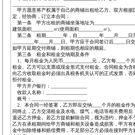
______________________
甲方愿意将产权属于自己的商铺出租给乙方。双方根据
定，经协商，订立本合同：
第一条 甲方出租的商铺坐落地址为__________________
建筑面积_________㎡(使用面积__________㎡)。
第二条 租期_______年，自_________年____月____日
_________年____月___日。甲方应于合同签订后_____
如甲方延期交付商铺，则租期也相应的顺延。
第三条 租金和租金交纳期及条件
1、每月租金为人民币____________元，乙方每____
租金。乙方可以支票或现金形式支付租金。合同租金为含
向乙方收取租金时必须出具税务机关认可的正式发票，否
拒付租金。
甲方开户银行：_______________
收款人名称：_________________
账号：_______________________
2、本合同一经签署，乙方即应交纳____个月的租金作
同终止，乙方交清租金及水电、煤气，电话等相关费用后
退还乙方押金。若乙方提前解除合同，视为违约，押金不
乙方在承租期间给甲方商铺和相关设备造成损害，甲方有
金中扣除维修和赔偿费用，不足部分乙方必须在接到甲方