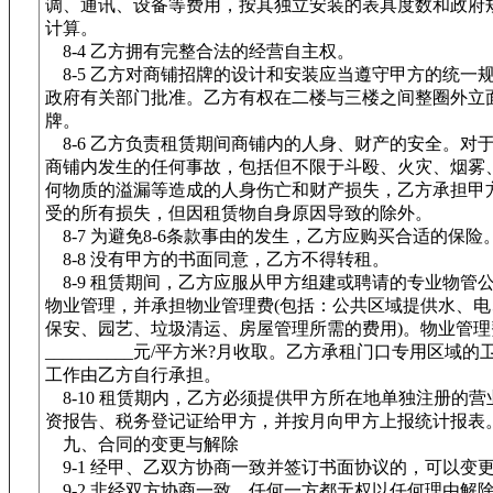
调、通讯、设备等费用，按其独立安装的表具度数和政府
计算。
8-4 乙方拥有完整合法的经营自主权。
8-5 乙方对商铺招牌的设计和安装应当遵守甲方的统一
政府有关部门批准。乙方有权在二楼与三楼之间整圈外立
牌。
8-6 乙方负责租赁期间商铺内的人身、财产的安全。对
商铺内发生的任何事故，包括但不限于斗殴、火灾、烟雾
何物质的溢漏等造成的人身伤亡和财产损失，乙方承担甲
受的所有损失，但因租赁物自身原因导致的除外。
8-7 为避免8-6条款事由的发生，乙方应购买合适的保险
8-8 没有甲方的书面同意，乙方不得转租。
8-9 租赁期间，乙方应服从甲方组建或聘请的专业物管
物业管理，并承担物业管理费(包括：公共区域提供水、电
保安、园艺、垃圾清运、房屋管理所需的费用)。物业管理
__________元/平方米?月收取。乙方承租门口专用区域
工作由乙方自行承担。
8-10 租赁期内，乙方必须提供甲方所在地单独注册的营
资报告、税务登记证给甲方，并按月向甲方上报统计报表
九、合同的变更与解除
9-1 经甲、乙双方协商一致并签订书面协议的，可以变
9-2 非经双方协商一致，任何一方都无权以任何理由解