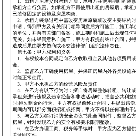
1、出租方房屋交给承租方后，承租方在使用期间的装修
承租方自行负责。如承租方不再使用出租的房屋后，承租
已装修固定的设施及房屋构架。
2、承租方装修过程中需改变房屋原貌或改变主要结构时
申请，得到甲方及有关部门领导同意后方可施工，施工单
的单位，并向有关部门备案，施工期间和施工后出现任何
无关。如未经同意私自施工，甲方有权提前终止合同，并
造成后果由双方协商或移交法律部门追究法律责任。
第七条：甲方权利和义务
1、有权按本合同规定向乙方收取租金及其他各项费用或
金。
2、监督乙方正确使用房屋、并保证房屋内外各类设施在
时能正常使用。
3、甲方不承担乙方的经营风险及责任。
4、在乙方有以下行为时：擅自将房屋整修转租、转让或
承租房进行违规及违章经营和非法活动时，损害公共利益
时;拖欠租金的行为。甲方有权提前终止合同，并提出赔偿
期间内可以部分面积招租或招商，甲方不得以任何理由干
5、与乙方另签订消防安全协议书此合同附件，监督乙方
房屋，针对发现乙方的安全有权要求限期整改。
6、在乙方办理工商、税务等手续时，甲方应为乙方提供
关证明文件。