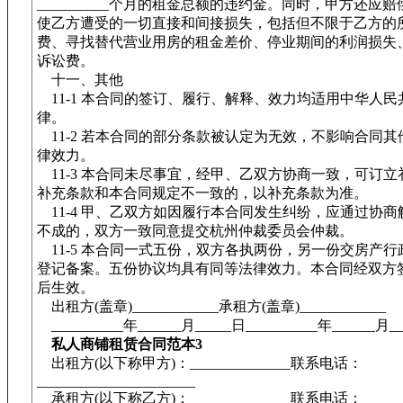
__________个月的租金总额的违约金。同时，甲方还应
使乙方遭受的一切直接和间接损失，包括但不限于乙方的
费、寻找替代营业用房的租金差价、停业期间的利润损失
诉讼费。
十一、其他
11-1 本合同的签订、履行、解释、效力均适用中华人民
律。
11-2 若本合同的部分条款被认定为无效，不影响合同其
律效力。
11-3 本合同未尽事宜，经甲、乙双方协商一致，可订立
补充条款和本合同规定不一致的，以补充条款为准。
11-4 甲、乙双方如因履行本合同发生纠纷，应通过协商
不成的，双方一致同意提交杭州仲裁委员会仲裁。
11-5 本合同一式五份，双方各执两份，另一份交房产行
登记备案。五份协议均具有同等法律效力。本合同经双方
后生效。
出租方(盖章)____________承租方(盖章)____________
__________年______月_____日__________年______月_
私人商铺租赁合同范本3
出租方(以下称甲方)：______________联系电话：
______________________
承租方(以下称乙方)：______________联系电话：