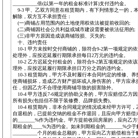
__________倍(以第一年的租金标准计算)支付违约金。
9-3 甲、乙双方同意在租赁期内，有下列情形之一的，
解除，双方互不承担责任：
(一)商铺占用范围内的土地使用权依法被提前收回的;
(二)商铺因社会公共利益或城市建设需要被依法征用的;
(三)非甲方原因造成该商铺毁损、灭失的;
十、违约责任
10-1 甲方未按时交付商铺的，除符合9-2第一项规定的
处理外，应按迟延履行期限承担每日2万元的违约金。
10-2 乙方迟延交付租金的，除符合9-2第五项规定的依
理外，应按迟延履行期限承担日万分之四的违约金。
10-3 租赁期内，甲方不及时履行本合同约定的维修、养
使商铺损坏，造成乙方财产损坏或人身伤害的，甲方应承
任，但因乙方不合理使用商铺导致的损害除外。
10-4 甲方违反7-6规定的协助义务的，甲方应赔偿乙方
所有损失(包括但不限于装修费、品牌损失费)。
10-4 租赁期内，非本合同规定的情况或未经甲方许可，
自退租的，已提前交纳的租金不作退回，且应向甲方赔偿
的_______%作为违约金。甲方提前收回房屋的，应向乙
期租金的____%为违约金。如未到期租金的_______%少
__________个月的租金总额的，甲方应向乙方赔偿相当