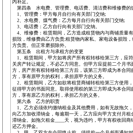
内补足。
第四条 水电费、管理费、电话费、清洁费和维修费的
1、管理费：甲方每月自行向有关部门交纳;
2、水电费、煤气费：乙方每月自行向有关部门交纳;
3、电话费：乙方自行向有关部门交纳。
4、维修费：租赁期间，乙方造成租赁物内与商铺质量有
损毁，维修费由乙方负责;租赁物内家私、家电设备损毁，
方负责。但正常磨损除外。
第五条 出租方与承租方的变更
1、租赁期间，甲方如将房产所有权转移给第三方，应符
关房产转让规定，不必乙方同意。但甲方应提前二个月书
方，房产所有权转移给第三方后，该第三方即成为本合同
方，享有原甲方的权利，承担原甲方的义务。
2、租赁期间，乙方如欲将租赁商铺转租给第三方使用，
征得甲方的书面同意。取得使用权的第三方即成为本合同
方，享有原乙方的权利，承担乙方的义务。
第六条 乙方的职责
1、乙方必须依约缴纳租金及其他费用，如有无故拖欠，
向乙方加收滞纳金，每逾期一天，乙方应向甲方支付月租金_
滞纳金。如拖欠租金____天，视为违约，甲方有权收回商
还乙方押金。
2、甲、乙双方在合同终止前，须提前一个月书面通知对