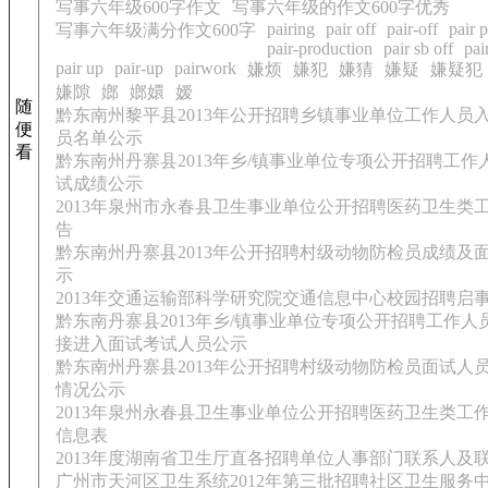
写事六年级600字作文
写事六年级的作文600字优秀
pairing
pair off
pair-off
pair 
写事六年级满分作文600字
pair-production
pair sb off
pai
pair up
pair-up
pairwork
嫌烦
嫌犯
嫌猜
嫌疑
嫌疑犯
嫌隙
嫏
嫏嬛
嫒
随
黔东南州黎平县2013年公开招聘乡镇事业单位工作人员
便
员名单公示
看
黔东南州丹寨县2013年乡/镇事业单位专项公开招聘工作
试成绩公示
2013年泉州市永春县卫生事业单位公开招聘医药卫生类
告
黔东南州丹寨县2013年公开招聘村级动物防检员成绩及
示
2013年交通运输部科学研究院交通信息中心校园招聘启
黔东南丹寨县2013年乡/镇事业单位专项公开招聘工作人
接进入面试考试人员公示
黔东南州丹寨县2013年公开招聘村级动物防检员面试人
情况公示
2013年泉州永春县卫生事业单位公开招聘医药卫生类工
信息表
2013年度湖南省卫生厅直各招聘单位人事部门联系人及
广州市天河区卫生系统2012年第三批招聘社区卫生服务