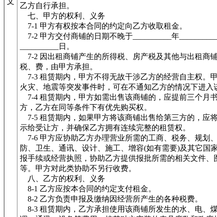
文
乙方自行承担。
七、甲方的权利、义务
7-1 甲方有权按本合同的约定向乙方收取租金。
7-2 甲方交付商铺的日期不晚于__________年_________
__________日。
7-2 因出租商铺产生的所得税、房产税及其他与出租商
税、费，由甲方承担。
7-3 租赁期内，甲方不得无故干涉乙方的经营自主权。
火灾、地震等突发事件时，可在不通知乙方的情况下进入
7-4 租赁期内，甲方如需出售该商铺的，应提前三个月
方，乙方在同等条件下有优先购买权。
7-5 租赁期内，如果甲方将该商铺出售给第三方的，应
示给受让方，并确保乙方拥有连续完整的租赁权。
7-6 甲方应协助乙方办理营业所需的工商、税务、规划
防、卫生、通讯、设计、施工、增容(如有需要)及其它国
报手续或经营执照，协助乙方提供报批所需的相关文件、
等。甲方对此类协助不另行收费。
八、乙方的权利、义务
8-1 乙方应按本合同的约定支付租金。
8-2 乙方负责申报及缴纳因经营所产生的各种税费。
8-3 租赁期内，乙方承担使用该商铺所发生的水、电、