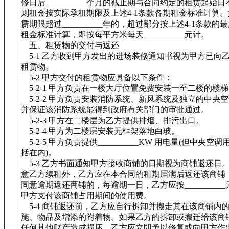
修日后__________个月的截止期与合同约定的租赁起始
则租金按实际承租期限及上述4-1条款各期租金标准计算
赁期限超过__________年的，超过部分按上述4-1条款的
租金标准计算，即按每平方米每天__________元计。
五、租赁物的交付与返还
5-1 乙方收到甲方发出的进场装修通知书视为甲方已向
租赁物。
5-2 甲方交付的租赁物应具备以下条件：
5-2-1 甲方负责在一楼大厅位置免费安装一至二楼的楼
5-2-2 甲方负责安装消防系统、新风系统及独立的中央
并保证该消防系统能得到政府有关部门的审批通过。
5-2-3 甲方在二楼层为乙方提供排烟、排污出口。
5-2-4 甲方为二楼层安装无框架落地白玻。
5-2-5 甲方负责提供__________KW 用电量(但中央空
括在内)。
5-3 乙方书面通知甲方接收商铺的日期视为商铺返还日
意乙方续租外，乙方应在本合同的租期届满后返还该商铺
同意逾期返还商铺的，每逾期一日，乙方应按__________
甲方支付该商铺占用期间的使用费。
5-4 商铺返还前，乙方应自行拆卸并搬走其在该商铺内
施、物品及增添的附着物。如果乙方的拆卸或搬迁给该商
任何其他财产造成损坏，乙方应立即予以修复或向甲方作