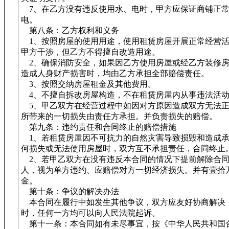
7、在乙方没有违反使用水、电时，甲方应保证商铺正
电。
第八条：乙方权利和义务
1、按照房屋的使用用途，使用租赁房屋开展正常经营活
甲方干涉，但乙方不得擅自改造用途。
2、确保消防安全，如果因乙方使用房屋或经乙方装修房
造成人身财产损害时，均由乙方承担全部赔偿责任。
3、按照交纳房屋租金及其他费用。
4、不擅自拆改房屋构造，不在租赁房屋内从事违法活
5、甲乙双方在经营过程中如因对方原因造成双方无法正
所带来的一切损失由责任方承担。并负责损失的赔偿。
第九条：违约责任和合同终止的赔偿措施
1、若租赁房屋因不可抗力的自然灾害导致损毁和造成承
何损失或无法使用房屋时，双方互不承担责任，合同终止
2、若甲乙双方在没有违反本合同的情况下提前解除合同
人，视为单方违约、应赔偿对方一切经济损失。并有壹拾
金。
第十条：争议的解决办法
本合同在履行中如发生其他争议，双方应友好协商解决
时，任何一方均可以向人民法院起诉。
第十一条：本合同如有未尽事宜，按《中华人民共和国