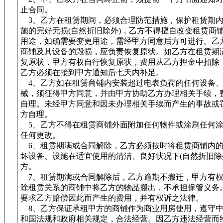
止合同。
3、乙方在租赁期间，必须合理防范措施，保护租赁期内
施的完好无损(自然折旧除外)，乙方不得擅自改变租赁商
用途，如确需要变更用途，需经甲方同意后方可进行。乙
商铺及其设备的毁损，应负责恢复原状。如乙方在租赁期
复原状，甲方有权自行恢复原状，费用从乙方押金中扣除
乙方必须在接到甲方通知后七天内补足。
4、乙方如在租赁商铺内安装超过电表负荷的任何设备、
械，须征得甲方同意，并由甲方协助乙方办理相关手续，
自理。未经甲方同意和因未办理相关手续而产生的事故或
方自理。
5、乙方不得在租赁商铺外面附加任何物件或涂刷任何涂
任何更改。
6、租赁期满或合同解除，乙方必须按时将租赁商铺内的
坏设备、设施在适宜使用的清洁、良好状况下(自然折旧除
方。
7、租赁期满或合同解除后，乙方逾期不搬迁，甲方有权
除租赁关系的商铺中将乙方的物品搬出，不承担保管义务
要求乙方赔偿因此而产生的费用，并有权诉之法律。
8、乙方保证承租甲方的商铺作为商业用房使用，遵守中
和国法规和政府相关规定，合法经营。因乙方违法经营而