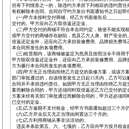
但有下列情形之一的，除违约方承担下列相应的违约责任
有权解除本合同。合同自守约方发出书面通知书之日起即
(一)甲方未按时交付商铺，经乙方书面催告后_________
交付的。甲方应向乙方双倍返还定金。
(二)甲方交付的商铺不符合本合同约定，致使不能实现租
或甲方交付的商铺存在缺陷，危及乙方人身、财产安全的
倍返还定金外，还应向乙方承担装修费用、品牌损失费等
本合同所发生的各项费用。
(三)租赁期内，该商铺被鉴定为危房且按照法令不得用
甲方除双倍返还定金外，还应向乙方承担装修费用、品牌
方为履行本合同所发生的各项费用。
(四)甲方无正当理由拒绝乙方提交的装修方案，或该方
部门审批通过的，自该情形发生之日起15天内，乙方可以
合同并不承担违约责任。如因甲方无正当理由拒绝乙方提
案而解除合同的，甲方还须同时双倍返还乙方已交付的定金
方案未经有关部门审批通过而解除合同的，甲方还必须同
已交付的定金。
(五)乙方逾期不支付租金，经甲方书面通知超过三个月仍
(六)乙方开业后又无正当理由闲置达三个月的;
(七)乙方利用商铺从事非法活动的。
违反本条款第五、六、七项的，乙方应向甲方按月租金