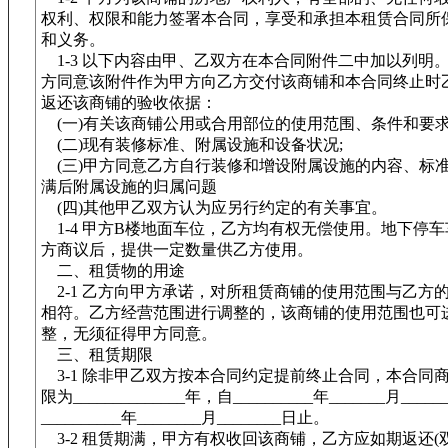
权利、权限和能力签署本合同，享受和承担本租赁合同所
和义务。
1-3 以下内容由甲、乙双方在本合同附件二中加以列明
方同意该附件作为甲方向乙方交付该商铺和本合同终止时
返还该商铺的验收依据：
(一)有关该商铺公用或合用部位的使用范围、条件和要求
(二)现有装修标准、附属设施和设备状况;
(三)甲方同意乙方自行装修和增设附属设施的内容、标
满后附属设施的归属问题
(四)其他甲乙双方认为应另行约定的有关事宜。
1-4 甲方B楼地面车位，乙方均有权无偿使用。地下停
方商议后，提供一定数量供乙方使用。
二、租赁物的用途
2-1 乙方向甲方承诺，对所租赁商铺的使用范围与乙方
相符。乙方经营范围进行调整的，该商铺的使用范围也可
整，无须征得甲方同意。
三、租赁期限
3-1 除非甲乙双方按本合同约定提前终止合同，本合同
限为______________年，自__________年_______月____
__________年________月________日止。
3-2 租赁期满，甲方有权收回该商铺，乙方应如期返还(