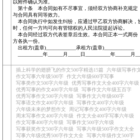
以附件确认为准。
第十条 本合同如有不尽事宜，须经双方协商补充规定
与合同具有同等效力。
本合同执行中如发生纠纷，应通过甲乙双方协商解决，
时，任何一方均可向有管辖权的人民法院提起诉讼。
本合同经过双方代表签章后生效。本合同正本一式两份
方各执一份。
出租方(盖章)____________承租方(盖章)____________
__________年______月_____日__________年______月_
插上科学的翅膀飞的作文500字精选15篇
六年级写事作文
作文写事六年级500字
作文六年级600字写事
写事类作文500字六年级
优秀写事作文大全400字六年级
优秀写事的作文400字六年级
写事作文六年级五百字
优秀写事作文500字六年级
写事作文六年级600字
写事语文作文400字六年级
写事作文400字六年级
六年级未来的梦想作文
周记写事作文400字六年级
周末写事作文400字六年级
作文大全400字写事六年级
作文写事400字六年级
写事作文500字六年级
写事获奖作文500字六年级
写事六年级500字作文大全
写事六年级优秀500字作文大全
写事六年级作文500字