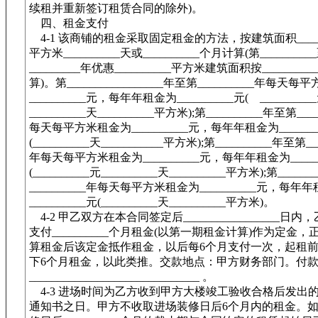
续租并重新签订租赁合同的除外)。
四、租金支付
4-1 该商铺的租金采取固定租金的方法，按建筑面积______
平方米__________天或__________个月计算(第_________
_________年优惠__________平方米建筑面积按_______
算)。第_________________年至第__________年每天
__________元，每年年租金为__________元( _________
__________天__________平方米);第__________年至第___
每天每平方米租金为__________元，每年年租金为_______
(__________天___________平方米);第__________年至第___
年每天每平方米租金为__________元，每年年租金为______
(__________元__________天__________平方米);第_____
__________年每天每平方米租金为__________元，每年
__________元(__________天__________平方米)。
4-2 甲乙双方在本合同签定后_________________日
支付__________个月租金(以第一期租金计算)作为定金
算租金后该定金抵作租金，以后每6个月支付一次，起租前
下6个月租金，以此类推。交款地点：甲方财务部门。付
______________________________ 。
4-3 进场时间为乙方收到甲方大楼竣工验收合格后发出
通知书之日。甲方不收取进场装修日后6个月内的租金。