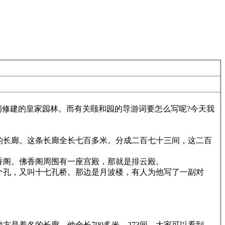
修建的皇家园林。而有关颐和园的导游词要怎么写呢?今天我
的长廊。这条长廊全长七百多米。分成二百七十三间，这二百
香阁。佛香阁周围有一座宫殿，那就是排云殿。
个孔，又叫十七孔桥。那边是月波楼，有人为他写了一副对
是着名的长廊，他全长700多米，273间，大家可以看到，