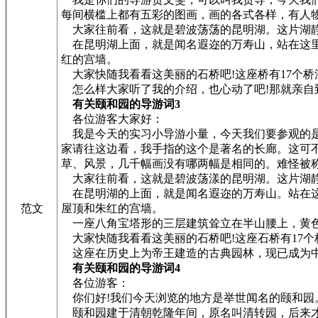
每间横槛上都有五彩的图画，画的各式各样，有人物
大家往前看，这就是碧波荡荡的昆明湖。这片湖静
在昆明湖上面，就是闻名遐迩的万寿山，站在这里
红的宫墙。
大家快随我看看这美丽的石桥吧!这座桥有17个
怎么样大家听了我的介绍，也心动了吧!那就亲自
有关颐和园的导游词3
各位游客大家好：
我是今天的实习小导游小量，今天我们要参观的是
家请往这边看，我手指的这个是著名的长廊。这可不
草、风景，几千幅画没有哪两幅是相同的。难怪被称
大家往前看，这就是碧波荡漾的昆明湖。这片湖静
在昆明湖的上面，就是闻名遐迩的万寿山。站在这
范文
屋顶和朱红的宫墙。
一座八角宝塔形的三层建筑耸立在半山腰上，黄色
大家快随我看看这美丽的石桥吧!这座石桥有17
这座在历史上为帝王建造的古典园林，现已成为中
有关颐和园的导游词4
各位游客：
你们好!我们今天浏览的地方是举世闻名的颐和园
颐和园建于清朝乾隆年间，原名叫清转园，后来才