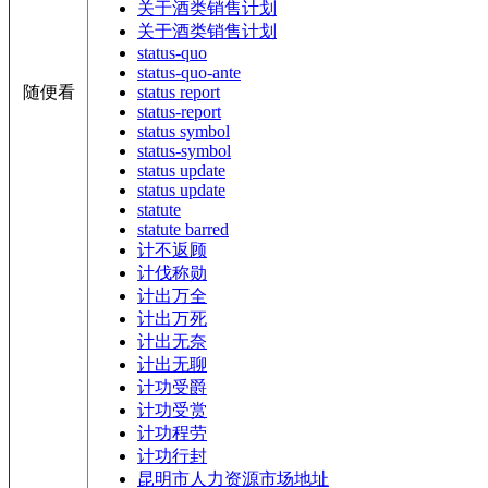
关于酒类销售计划
关于酒类销售计划
status-quo
status-quo-ante
随便看
status report
status-report
status symbol
status-symbol
status update
status update
statute
statute barred
计不返顾
计伐称勋
计出万全
计出万死
计出无奈
计出无聊
计功受爵
计功受赏
计功程劳
计功行封
昆明市人力资源市场地址