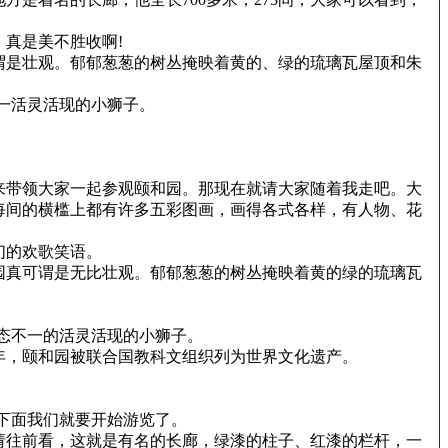
真是美不胜收啊!
谓是壮观。郁郁葱葱的树丛掩映着黄的、绿的琉璃瓦屋顶和朱
一活灵活现的小狮子。
来带领大家一起参观颐和园。那现在就请大家随着我走吧。大
到每间的横槛上都有许多五彩图画，画得各式各样，有人物、花
们的欢歌笑语。
园真可谓是无比壮观。郁郁葱葱的树丛掩映着黄的绿的琉璃瓦
态不一的活灵活现的小狮子。
年，颐和园被联合国教科文组织列为世界文化遗产。
下面我们就要开始游览了。
请往前看，这就是有名的长廊，绿漆的柱子、红漆的栏杆，一