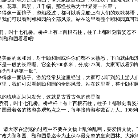
、花草、风景，几千幅。那怪被称为“世界第一长廊”。
得像一面镜子，游船经过，都可以听见船上有人们的欢歌笑语，
我们可以看到颐和园的全部风景。站在这里看整个颐和园真可
桥洞，叫十七孔桥。桥栏上有上百根石柱，柱子上都雕刻着姿态不
到颐和园看看吧!
美丽的颐和园，对于颐和园或许你们都不太熟悉，下面就由我
是一般的长廊喔。它全长700多米，分成273间。大家可以看
为“世界第一廊”。
得像一面镜子。游船经常从这里经过，大家可以听到船上游人
里，我们可以看到颐和园的全部风景。站在这里看，整个颐和
的琉璃瓦闪闪发光，这就是古香古色的佛香阁。
个桥洞，叫十七孔桥。桥栏杆上有上百根石柱，柱子上都雕刻着姿
国最着名的旅游参观热点之一，每年接待游客数百万人。1986
。请大家在游览的过程中不要在文物上乱涂乱画，要爱惜文物。
改为颐和园。颐和园是迄今为止保存最完整的皇家园林。大家