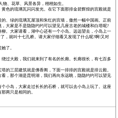
人物、花草、风景各异，栩栩如生。
，黄色的琉璃瓦闪闪发光。在它下面那排金碧辉煌的宫殿就是
黄的、绿的琉璃瓦屋顶和朱红的宫墙，傲然一幅中国画。正前
眺，大家是不是隐隐约约可以望见几座古老的城楼和白塔呢?
垂柳。大家请看，湖中心还有一个小岛。远远望去，小岛上一
了，就叫十七孔桥。请大家仔细看又发现了什么呢?啊!又对
。
赏她了。
。绕过大殿，我们就来到了有名的长廊。长廊很长，有七百多
宝塔的三层建筑就是佛香阁，下面一排排的宫殿就是排云殿。
方看，那个湖是昆明湖，我们再向东远眺，隐隐约约可以望见
有个小岛，大家走过长长的石桥，就可以去小岛上玩了。这座
有那两只是相同的。