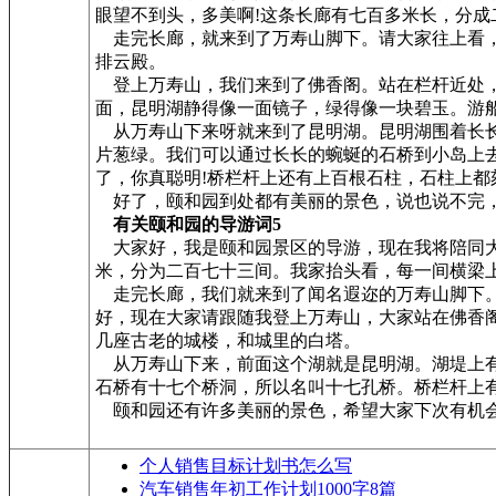
眼望不到头，多美啊!这条长廊有七百多米长，分
走完长廊，就来到了万寿山脚下。请大家往上看，
排云殿。
登上万寿山，我们来到了佛香阁。站在栏杆近处，
面，昆明湖静得像一面镜子，绿得像一块碧玉。游
从万寿山下来呀就来到了昆明湖。昆明湖围着长长
片葱绿。我们可以通过长长的蜿蜒的石桥到小岛上去
了，你真聪明!桥栏杆上还有上百根石柱，石柱上
好了，颐和园到处都有美丽的景色，说也说不完，
有关颐和园的导游词5
大家好，我是颐和园景区的导游，现在我将陪同大
米，分为二百七十三间。我家抬头看，每一间横梁
走完长廊，我们就来到了闻名遐迩的万寿山脚下。
好，现在大家请跟随我登上万寿山，大家站在佛香
几座古老的城楼，和城里的白塔。
从万寿山下来，前面这个湖就是昆明湖。湖堤上有
石桥有十七个桥洞，所以名叫十七孔桥。桥栏杆上
颐和园还有许多美丽的景色，希望大家下次有机
个人销售目标计划书怎么写
汽车销售年初工作计划1000字8篇