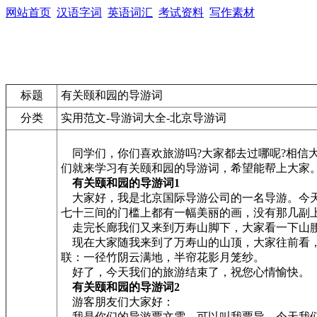
网站首页
汉语字词
英语词汇
考试资料
写作素材
标题
有关颐和园的导游词
分类
实用范文-导游词大全-北京导游词
同学们，你们喜欢旅游吗?大家都去过哪呢?相信
们就来学习有关颐和园的导游词，希望能帮上大家
有关颐和园的导游词1
大家好，我是北京国际导游公司的一名导游。今天
七十三间的门槛上都有一幅美丽的画，没有那几副
走完长廊我们又来到万寿山脚下，大家看一下山腰
现在大家随我来到了万寿山的山顶，大家往前看，
联：一径竹阴云满地，半帘花影月笼纱。
好了，今天我们的旅游结束了，祝您心情愉快。
有关颐和园的导游词2
游客朋友们大家好：
我是你们的导游贾文雯，可以叫我贾导，今天我们游