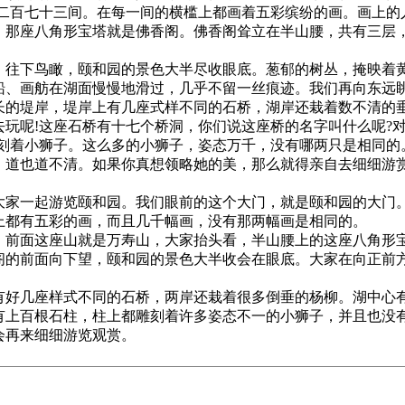
成二百七十三间。在每一间的横槛上都画着五彩缤纷的画。画上的
那座八角形宝塔就是佛香阁。佛香阁耸立在半山腰，共有三层
往下鸟瞰，颐和园的景色大半尽收眼底。葱郁的树丛，掩映着
船、画舫在湖面慢慢地滑过，几乎不留一丝痕迹。我们再向东远
的堤岸，堤岸上有几座式样不同的石桥，湖岸还栽着数不清的
玩呢!这座石桥有十七个桥洞，你们说这座桥的名字叫什么呢?对
都刻着小狮子。这么多的小狮子，姿态万千，没有哪两只是相同的
道也道不清。如果你真想领略她的美，那么就得亲自去细细游
家一起游览颐和园。我们眼前的这个大门，就是颐和园的大门
上都有五彩的画，而且几千幅画，没有那两幅画是相同的。
前面这座山就是万寿山，大家抬头看，半山腰上的这座八角形
阁的前面向下望，颐和园的景色大半收会在眼底。大家在向正前
好几座样式不同的石桥，两岸还栽着很多倒垂的杨柳。湖中心
有上百根石柱，柱上都雕刻着许多姿态不一的小狮子，并且也没
会再来细细游览观赏。