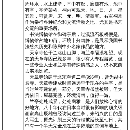
周环水，水上建堂，堂中有廊，廊侧有池，池中
有亭，亭旁架桥。祠内可观天、地、日、月、星
五景，可赏唐、宋、元、明、清墨宝。右军祠常
作为举行各种纪念和交流活动之地，尤其是书艺
交流的重要场所。
书法博物馆在御碑亭后，过溪流石板桥便是。
博物馆占地10亩，环境十分幽静，是展示我国书
法悠久历史和陈列中外名家作品的地方。
天章寺位于兰渚山山脚，与兰亭隔溪相望。现
在的天章寺因已毁多年，很少有人专程游览，但
一些专业人士和兰亭有特殊情感之人，仍不忘前
去实地浏览。
天章寺始建于北宋至道二年(996年)，曾为越中
名寺。天章寺建成时间远远早于现在的兰亭，是
当时兰亭建筑的一部分。天章寺虽然被毁，但大
势依旧，屋基完整，环境清幽，值得一游。
兰亭处处成景，处处幽雅，是人们放松心情的
好地方。八十年代在日本当时很有影响的顶尖级
画家高山辰雄曾经访问过兰亭，来绍兴的目的是
为写生，原先计划三天的行程被延长至七日，其
中有一个半天完全泡在兰亭鹅池的东侧草地上。