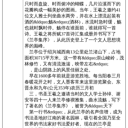
只时而盘旋、时而俯冲的蝴蝶，几片沿溪而下的
花瓣构成一幅美妙的图画。当年，王羲之邀约41
位文人雅士列坐曲水两旁，并在水上漂流起装有
酒的&ldquo;觞&rdquo;(酒杯)，水流时急时缓，觞
也就时飘时停。觞停在谁面前，谁就得写一首
诗。王羲之将所赋37首诗汇集成册并书写下了
《兰亭集序》，从此历史登上了一个文人思想境
界的巅峰。
兰亭位于绍兴城西南13公里处兰渚山下，占地
面积30715平方米。这一带有&ldquo;崇山峻岭，茂
林修竹，又有清流激湍，映带左右&rdquo;
，是山阴路上的风景佳丽之处。
早在1600多年前就是游览胜地。每当阳春三月
春暖花开之时，文人墨客常来这里游览聚会。东
晋永和九年(公元353年)农历三月初
三，书圣王羲之邀请当时的文人学士孙绰、谢
安等四十一人来兰亭修禊雅集，曲水流觞，写下
了著名的《兰亭集序》，被誉为&ldquo;天下
第一行书&rdquo;，从此兰亭的名声倍增，成为
书法圣地好江南的著名园林，吸引着全国乃至全
世界的书法家好书法爱好者。现在的兰亭是