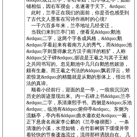
铺相似，因右军禊会，名遂著于天下。&rdquo;
此时，兰亭正在我们的面前，你是否也感受到
了古代文人墨客在写诗作画时的心境?
一千六百多年来，兰亭地址几经变迁，
当我们来到兰亭门前，便看见&ldquo;鹅池
&rdquo;二字，这两个字各成风格，&ldquo;鹅
&rdquo;字看起来有着南方人的秀气，而&ldquo;池
&rdquo;字则显得象北方汉子南洋的粗犷，人称
&ldquo;父子碑&rdquo;,据说是王羲之与其子王献
之共同书写的。忽见鹅池中几只白鹅悠然嬉游，
颇有生趣。而王羲之书法的&ldquo;飘若浮云，矫
若惊龙&rdquo;的精髓就是从鹅的形体上，悟出书
法的真谛。
顺着小径前行，迎面的是一亭，一痕痕沉沉的
历史的斑迹显现出来。内一石碑上书&ldquo;兰亭
&rdquo;二字，系清康熙手书。西侧是&ldquo;乐池
&rdquo;，临池有&ldquo;俯仰亭&rdquo;。东侧为
流觞亭，亭内有&ldquo;曲水邀欢处&rdquo;一匾，
正下悬唐名画家李公麟的《兰亭修禊图》。一条
清澈的小溪，水澄如镜，在竹影树荫下缓缓并带
着轻快的节奏逶迤流过，流得那样洒脱自在。 几