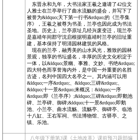
东晋永和九年，大书法家王羲之邀请了42位文
人雅士在兰亭举行了曲水流觞的盛会，并写下了
被誉为&ldquo;天下第一行书&rdquo;的《兰亭集
序》，王羲之被尊为书圣，兰亭也因此成为书法
圣地。历史上，兰亭原址几经兴废变迁，现兰亭
是嘉靖年间郡守沈启根据明嘉靖时兰亭的旧址重
建，基本保持了明清园林建筑的风格。
现在的兰亭，融秀美的山水风光，雅致的园林
景观，独享的书坛盛名，丰厚的历史文化积淀于
一体，以&ldquo;景幽、事雅、文妙、书绝&rdquo;
四大特色而享誉海内外，是中国一外重要的名胜
古迹，名列中国四大名亭之一。其内涵可以用
&ldquo;一序&rdquo;、&ldquo;三碑&rdquo;、
&ldquo;十一景&rdquo;来概况：&ldquo;一序
&rdquo;即《兰亭序》;&ldquo;三碑&rdquo;即鹅池
碑、兰亭碑、御碑;&ldquo;十一景&rdquo;即鹅
池、小兰亭、曲水流觞、流觞亭、御碑亭、临池
十八缸、王右军祠、书法博物馆、古驿亭、之
镇、乐池。
八年级下册第3课《土地改革》课前预习题部编