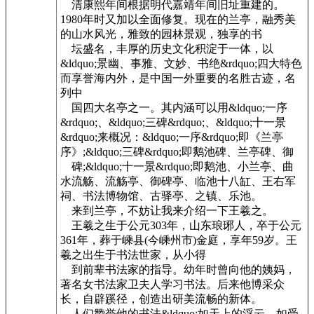
清康熙年间根据明代嘉靖年间旧址重建的。
1980年时又加以全面修复。现在的兰亭，融秀美
的山水风光，雅致的园林景观，独享的书
坛盛名，丰厚的历史文化积淀于一体，以
&ldquo;景幽、事雅、文妙、书绝&rdquo;四大特色
而享誉海内外，是中国一外重要的名胜古迹，名
列中
国四大名亭之一。其内涵可以用&ldquo;一序
&rdquo;、&ldquo;三碑&rdquo;、&ldquo;十一景
&rdquo;来概况：&ldquo;一序&rdquo;即《兰亭
序》;&ldquo;三碑&rdquo;即鹅池碑、兰亭碑、御
碑;&ldquo;十一景&rdquo;即鹅池、小兰亭、曲
水流觞、流觞亭、御碑亭、临池十八缸、王右军
祠、书法博物馆、古驿亭、之镇、乐池。
来到兰亭，不妨让我来介绍一下王羲之。
王羲之生于公元303年，山东琅琊人，卒于公元
361年，葬于嵊县(今嵊州市)金庭，享年59岁。王
羲之出生于书法世家，从小得
到前辈书法家的指导。幼年时曾向他的姨妈，
著名女书法家卫夫人学习书法。后来他博采众
长，自辟蹊径，创造出研美流畅的新体。
人们赞誉他的书法&ldquo;如天上的浮云，如受