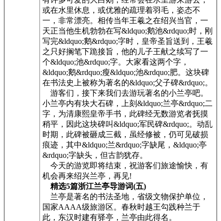
或在水里休息，或优雅的疏理着羽毛，姿态不
一，非常漂亮。相传当年王羲之在绍兴当官，一
天正当他生机勃勃在写&ldquo;鹅池&rdquo;时，刚
写完&ldquo;鹅&rdquo;字时，皇帝圣旨送到，王羲
之只好搁笔下跪接旨，他的儿子王献之续写了一
个&ldquo;池&rdquo;字。大家看这两个字，
&ldquo;鹅&rdquo;瘦&ldquo;池&rdquo;肥。这块碑
在书法史上被称为著名的&ldquo;父子碑&rdquo;。
游客们，接下来我们去游玩著名的小兰亭吧。
小兰亭内有块大石碑，上刻&ldquo;兰亭&rdquo;二
字，为清康熙皇帝手书，此碑经无数游览者抚摸
稍平，因此这块碑叫&ldquo;军民碑&rdquo;。动乱
时期，此碑被砸成三截，虽经修被，仍可见破损
痕迹，其中&ldquo;兰&rdquo;字缺尾，&ldquo;亭
&rdquo;字缺头，但古韵犹存。
今天的游览即将结束，祝游客们旅途愉快，有
机会再来绍兴兰亭，再见!
精选5篇浙江兰亭导游词(五)
兰亭是著名的书法圣地，省级文物保护单位，
国家AAAA级旅游区。春秋时越王勾践种兰于
此，东汉时建有驿亭，兰亭由此得名。