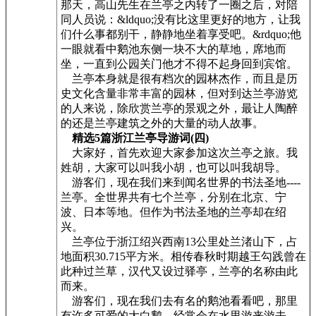
那天，高山先生在兰亭之内转了一圈之后，对陪
同人员说：&ldquo;没有比这里更好的地方，让我
们什么事都别干，静静地坐着享受吧。&rdquo;他
一眼就看中鹅池东侧一块不大的草地，席地而
坐，一直到公园关门他才不得不起身回到宾馆。
兰亭本身就是很有档次的园林杰作，而且是历
史文化含量非常丰富的园林，但对到达兰亭游览
的人来说，除欣赏兰亭的景观之外，最让人陶醉
的还是兰亭建筑之外的大量的动人故事。
精选5篇浙江兰亭导游词(四)
大家好，首先欢迎大家参加这次兰亭之旅。我
姓胡，大家可以叫我小胡，也可以叫我胡导。
游客们，现在我们来到闻名世界的书法圣地----
兰亭。全世界共有七个兰亭，分别在北京、宁
波、日本等地。但作为书法圣地的兰亭却在绍
兴。
兰亭位于浙江绍兴西南13公里处兰渚山下，占
地面积30.715平方米。相传春秋时期越王勾践曾在
此种过兰草，汉代又设过驿亭，兰亭的名称由此
而来。
游客们，现在我们去有名的鹅池看看吧，那里
有许多可爱的大白鹅，经常会在水里游来游去，