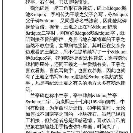
碑亭、右军祠、书法博物馆等。
鹅池碑是一座三角形石质建筑，碑上&ldquo;鹅
池&rdquo;二字相传为王羲之父子合写，称&ldquo;
父子碑&rdquo;，又同是著名书法家，因此使此碑
身价百倍。据传，王羲之正在写&ldquo;鹅池
&rdquo;二字时，刚写好&ldquo;鹅&rdquo;字，就
听到接圣旨的呼声，身居当地右军将军的王羲之
当然不敢怠慢，立即搁笔接旨。其时正在父亲身
边观看的王献之，忍不住提笔续写了一个&ldquo;
池&rdquo;字。碑侧鹅池是纪念性建筑，除与鹅池
碑相呼应外，还同王羲之一生爱鹅有关。王羲之
喜欢看鹅，喜欢写鹅字，也喜欢养鹅，因此也就
有了王羲之书写&ldquo;道德经&rdquo;换鹅的故
事，凡是与纪念王羲之有关的地方大多有鹅池建
筑。
兰亭碑也称小兰亭，亭中碑刻&ldquo;兰亭
&rdquo;二字，为康熙三十七年(1698年)御书。中
间有断痕，为革命时所遗留。80年恢复时，无论
如何找不回两字之间的一小块碑石。虽然已经精
工相接，但旅游者总是深感遗憾，喜欢以自己的
想象在缺陷处用手指去弥补摩画，时间久了，
&ldquo;兰亭&rdquo;二字中间的残缺部分似乎隐约