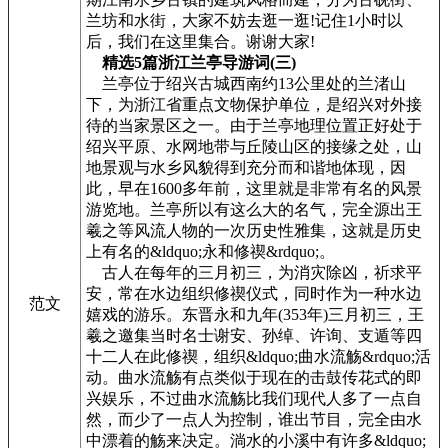
兰坊和水街，大家不妨去逛一逛!记住1小时以
后，我们在这里集合。谢谢大家!
精选5篇浙江兰亭导游词(三)
兰亭位于绍兴古城西南约13公里处的兰渚山
下，为浙江省重点文物保护单位，是绍兴对外接
待的当家景区之一。由于兰亭地理位置正好处于
绍兴平原、水网地带与丘陵山区的接缘之处，山
地景观与水乡风貌得到充分而和谐地体现，因
此，早在1600多年前，这里就是非常有名的风景
游览地。兰亭所以有这么大的名气，完全源出王
羲之等风流人物的一次历史性雅集，这就是历史
上有名的&ldquo;永和修禊&rdquo;。
古人在每年的三月初三，为消灾除凶，祈求平
安，常在水边组织修禊仪式，同时作为一种水边
范文
嬉戏的游乐。东晋永和九年(353年)三月初三，王
羲之邀集当时名士谢安、孙绰、许询、支遁等四
十二人在此修禊，组织&ldquo;曲水流觞&rdquo;活
动。曲水流觞有点类似于现在的击鼓传花式的即
兴娱乐，不过曲水流觞比我们现代人多了一点自
然，而少了一点人为控制，谁出节目，完全由水
中漂着的觞来决定。淌水的小溪中有许多&ldquo;