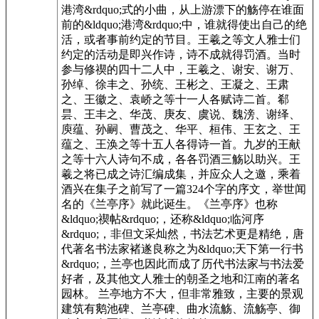
港湾&rdquo;式的小曲，从上游漂下的觞停在谁面
前的&ldquo;港湾&rdquo;中，谁就得使出自己的绝
活，或者事前约定的节目。王羲之等文人雅士们
约定的活动是即兴作诗，诗不成就得罚酒。当时
参与修禊的四十二人中，王羲之、谢安、谢万、
孙绰、徐丰之、孙统、王彬之、王凝之、王肃
之、王徽之、袁峤之等十一人各赋诗二首。郗
昙、王丰之、华茂、庚友、虞说、魏滂、谢绎、
庾蕴、孙嗣、曹茂之、华平、桓伟、王玄之、王
蕴之、王涣之等十五人各得诗一首。九岁的王献
之等十六人诗句不成，各各罚酒三觞以助兴。王
羲之将已成之诗汇编成集，并应众人之邀，乘着
酒兴在集子之前写了一篇324个字的序文，举世闻
名的《兰亭序》就此诞生。《兰亭序》也称
&ldquo;禊帖&rdquo;，还称&ldquo;临河序
&rdquo;，非但文采灿然，书法艺术更是精绝，唐
代著名书法家褚遂良称之为&ldquo;天下第一行书
&rdquo;，兰亭也因此而成了历代书法家与书法爱
好者，及其他文人雅士的朝圣之地和江南的著名
园林。 兰亭地方不大，但非常雅致，主要的景观
建筑有鹅池碑、兰亭碑、曲水流觞、流觞亭、御