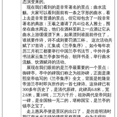
态演变来的。
现在我们看到的是非常著名的景点：曲水流
觞。大家可以看到面前有一条之字形的曲水，看
上去是非常普通的景点，但它却包含了一段非常
著名的典故：王羲之邀请了共41位名人雅士，围
坐在曲水两边，他们在酒杯里斟上一点酒让它从
曲水上游缓缓漂下来，如果漂到谁面前停住了，
谁就要作诗，诗不成则要罚酒三杯 。 这次活动共
赋了37首诗，汇集成《兰亭集序》。如今每年农
历三月初三都要举行中国兰亭书法节，中外许多
书法家云集兰亭参加书会、朝拜书圣，举行曲水
流觞、饮酒赋诗的活动。
展现在我们眼前的是兰亭最重要的一个景点：
御碑亭。亭中的碑我们称之为祖孙碑，正面是康
熙皇帝临写的《兰亭集序》全文，背面是乾隆皇
帝游兰亭时即兴所作的一首七律诗。这块碑已有
300多年历史了，是清代原碑。此碑高6.8米，宽
2.6米，重18吨，三万六千斤，祖孙两代皇帝同刻
一碑，是全国独一无二的，堪称国宝，是兰亭的
镇亭之宝了。
走上惠风亭便是景区的出口了， 是仿造明清时
期江南水乡古镇的建筑风格而建，分为古砚街、