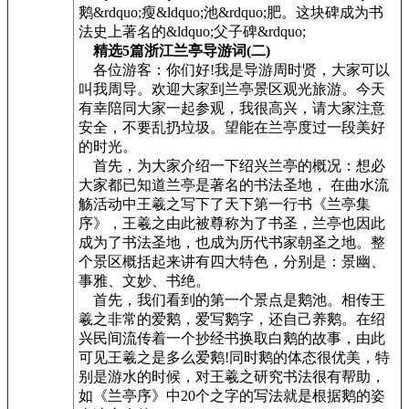
鹅&rdquo;瘦&ldquo;池&rdquo;肥。这块碑成为书
法史上著名的&ldquo;父子碑&rdquo;
精选5篇浙江兰亭导游词(二)
各位游客：你们好!我是导游周时贤，大家可以
叫我周导。欢迎大家到兰亭景区观光旅游。今天
有幸陪同大家一起参观，我很高兴，请大家注意
安全，不要乱扔垃圾。望能在兰亭度过一段美好
的时光。
首先，为大家介绍一下绍兴兰亭的概况：想必
大家都已知道兰亭是著名的书法圣地， 在曲水流
觞活动中王羲之写下了天下第一行书《兰亭集
序》，王羲之由此被尊称为了书圣，兰亭也因此
成为了书法圣地，也成为历代书家朝圣之地。整
个景区概括起来讲有四大特色，分别是：景幽、
事雅、文妙、书绝。
首先，我们看到的第一个景点是鹅池。相传王
羲之非常的爱鹅，爱写鹅字，还自己养鹅。在绍
兴民间流传着一个抄经书换取白鹅的故事，由此
可见王羲之是多么爱鹅!同时鹅的体态很优美，特
别是游水的时候，对王羲之研究书法很有帮助，
如《兰亭序》中20个之字的写法就是根据鹅的姿