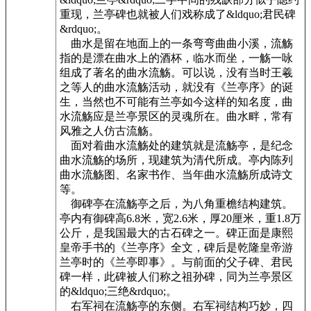
重现，兰亭碑也就被人们戏称成了&ldquo;君民碑
&rdquo;。
曲水是留在地面上的一条弯弯曲曲小溪，流觞
指的是漂在曲水上的酒杯，临水而坐，一觞一咏
组成了著名的曲水流觞。可以说，没有当时王羲
之等人的曲水流觞活动，就没有《兰亭序》的诞
生，当然也不可能有兰亭如今这样的知名度，曲
水流觞应是兰亭景区的灵魂所在。曲水畔，常有
风雅之人仿古流觞。
面对着曲水流觞处的建筑就是流觞亭，是纪念
曲水流觞的场所，现建筑为清代所成。亭内陈列
曲水流觞图、名家书作、当年曲水流觞所成诗文
等。
御碑亭在流觞亭之后，为八角重檐结构建筑。
亭内有御碑高6.8米，宽2.6米，厚20厘米，重1.8万
公斤，是我国最大的古石碑之一。碑正面是康熙
皇帝手书的《兰亭序》全文，碑后是乾隆皇帝游
兰亭时的《兰亭即事》。与前面的父子碑、君民
碑一样，此碑被人们称之祖孙碑，同为兰亭景区
的&ldquo;三绝&rdquo;。
右军祠在流觞亭的东侧。右军祠结构巧妙，四