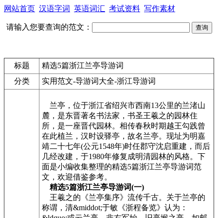
网站首页
汉语字词
英语词汇
考试资料
写作素材
请输入您要查询的范文：
标题
精选5篇浙江兰亭导游词
分类
实用范文-导游词大全-浙江导游词
兰亭，位于浙江省绍兴市西南13公里的兰渚山
麓，是东晋著名书法家，书圣王羲之的园林住
所，是一座晋代园林。相传春秋时期越王勾践曾
在此植兰，汉时设驿亭，故名兰亭。现址为明嘉
靖二十七年(公元1548年)时任郡守沈启重建，而后
几经改建，于1980年修复成明清园林的风格。下
面是小编收集整理的精选5篇浙江兰亭导游词范
文，欢迎借鉴参考。
精选5篇浙江兰亭导游词(一)
王羲之的《兰亭集序》流传千古。关于兰亭的
称谓，清&middot;于敏《浙程备览》认为：
&ldquo;或云兰亭，非右军始，旧亭堠之亭，如邮