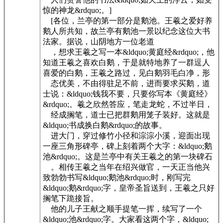
惊的神龙&rdquo;。]
[各位，兰亭的第一部分是鹅池。王羲之爱好养
鹅人所共知，故兰亭有鹅池一景以纪念这位大书
法家。据说，山阴地方一位老道
，想求王羲之写一本&ldquo;黄庭经&rdquo;，他
知道王羲之喜欢白鹅，于是就特地养了一群逗人
喜爱的白鹅，王羲之路过，见白鹅羽毛白净，形
态优美，不由得驻足不前，进而要求买鹅，道
士说：&ldquo;钱我不要，只要你写本《黄庭经》
&rdquo;。羲之欣然答应，笔走龙蛇，不过半日，
经成搁笔，道士已把群鹅用笼子装好。这就是
&ldquo;书成换白鹅&rdquo;的故事。
进大门，穿过修竹小径和淙淙小溪，迎面出现
一座三角形碑亭，碑上刻着两个大字：&ldquo;鹅
池&rdquo;。这是兰亭中有关王羲之的第一块碑石
。相传王羲之当年在绍兴做官，一天正当他兴
致勃勃书写&ldquo;鹅池&rdquo;时，刚写完
&ldquo;鹅&rdquo;字，皇帝圣旨送到，王羲之只好
搁笔下跪接旨。
他的儿子王献之顺手提笔一挥，续写了一个
&ldquo;池&rdquo;字。大家看这两个字，&ldquo;