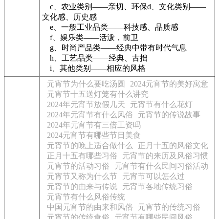
c、农业类别——亲切、环保d、文化类别——
文化感、历史感
e、一般工业品类——科技感、品质感
f、娱乐类——活泼，前卫
g、时尚产品类——经典中带有时代气息
h、工艺品类——经典、古拙
i、其他类别——相应的风格
元宵节为什么要吃汤圆
2024元宵节的美好寓意
元宵节十五送灯笼有什么讲究
2024年元宵节放假几天
元宵节有什么花灯
2024年元宵节有什么风俗
元宵节的传说故事
2024年元宵节有三倍工资吗
2024元宵节有哪些节日美食
元宵节的晚上适合做什么
正月十五的风俗文化
正月十五有哪些习俗
元宵节的来历及风俗习惯
元宵节的活动习俗
元宵节有什么民间习俗活动
元宵节又称为什么节
元宵节可以怎么过
元宵节的由来与传说
元宵节各地传统习俗
元宵节有什么风俗传统
中国元宵节的由来和风俗
元宵节的传统习俗
元宵节的传统食俗
元宵节有哪些民间风俗