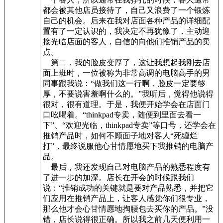
都会被其他店员接待了，自己又浪费了一个锻炼
自己的机会。后来在我对店面各种产品的详细配
置有了一定认识的，我决定不再犹豫了，主动迎
接光临店面的客人，自信的向他们推销产品的卖
点。
第二，我的脸皮变厚了，这让我想起我刚去店
面上班时，一位被称为非常高调的电脑高手的男
同事跟我说：“做我们这一行啊，脸皮一定要够
厚，不要说害羞啊什么的。”我听后，觉得他说得
很对，很有道理。于是，我便开始学会在店面门
口吆喝着。“thinkpad专卖，随便到里面去看一
下”、“欢迎光临，thinkpad专卖”等口号，还学会在
推销产品时，如何不顾面子地对客人“死缠烂
打”，最终说服他心甘情愿地买下我推销的电脑产
品。
最后，我还发现自己对电脑产品的熟悉程度有
了进一步的加深。店长在开会的时候跟我们
说：“推销成功的关键就是要对产品熟悉，并把它
们应用在推销产品上，让客人感觉你们很专业，
那么他才会心甘情愿地掏腰包去买你的产品。”没
错，店长说得很正确。所以我之前几天便利用一