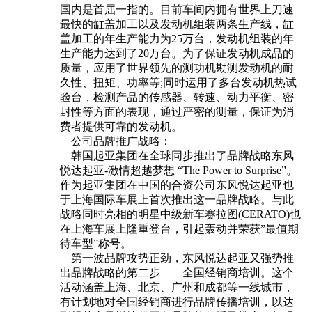
国内是首屈一指的。目前车间内拥有世界上刀速
最快的缸盖加工以及发动机组装两条生产线，缸
盖加工的年生产能力为25万台，发动机组装的年
生产能力达到了20万台。为了保证发动机成品的
质量，应用了世界领先的测功机勘测发动机的耐
久性、扭矩、功率等;同时运用了多台发动机热试
验台，检测产品的传感器、转速、动力平衡、密
封性等方面的表现，通过严密的测量，保证为消
费者提供可靠的发动机。
公司品牌推广战略：
韩国起亚集团在全球同步推出了品牌战略东风
悦达起亚-激情超越梦想 “The Power to Surprise”。
作为起亚集团在中国的合资公司东风悦达起亚也
于上海国际车展上首次推出这一品牌战略。与此
战略同时亮相的明星中级新车赛拉图(CERATO)也
在上海车展上隆重登台，引起轰动并荣获”最值期
待车型”称号。
第一波品牌攻势正劲，东风悦达起亚又强势推
出品牌战略的第二步——全国经销商培训。这个
活动涵盖上海、北京、广州和成都等一线城市，
有计划地对全国经销商进行品牌传播培训，以达