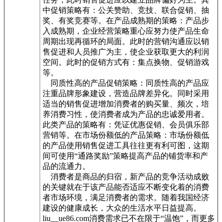
中促销策略有：公关赞助、竞技、联合促销、抽
奖、有奖竞赛等。在产品成熟期的策略：产品步
入成熟期，企业经营策略重心应努力使产品生命
周期出现再循环的局面。此时的营销沟通应以销
售促进和人员推广为主，使企业获取更大的利润
空间。此时的促销方式有：集点换物、促销游戏
等。
同质性高的产品促销策略：同质性高的产品应
注重品牌形象建设，营造品牌差异化。同时采用
适当的销售促进增加消费者的购买量、频次，培
养消费习性，使消费者成为产品的忠诚爱用者。
此类产品的策略有：凭证优惠促销、会员俱乐部
营销等。在市场份额低的产品策略：市场份额低
的产品使用销售促进工具往往更有利可图，这期
间可使用“通路奖励”策略提高产品的铺货率和产
品的流通力。
消费者是商品的归宿，新产品的竞争活动成败
的关键就在于该产品能否适应不断变化着的消费
者市场环境，满足消费者的需求。随着我国经济
建设的健康成长，大众的生活水平日益提高。
liu__ue86.com消费需求已不在限于“温饱”，而更多