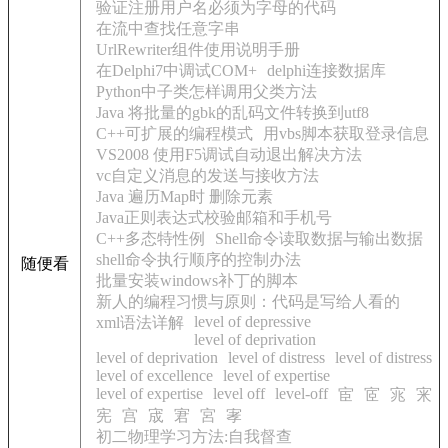
验证注册用户名必须为字母的代码
在流中查找任意字串
UrlRewriter组件使用说明手册
在Delphi7中调试COM+
delphi连接数据库
Python中子类怎样调用父类方法
Java 将批量的gbk的乱码文件转换到utf8
C++可扩展的编程模式
用vbs脚本获取登录信息
VS2008 使用F5调试自动退出解决方法
vc自定义消息的发送与接收方法
Java 遍历Map时 删除元素
Java正则表达式校验邮箱和手机号
C++多态特性例
Shell命令读取数据与输出数据
shell命令执行顺序的控制办法
随便看
批量安装windows补丁的脚本
新人的编程习惯与原则：代码是写给人看的
level of depressive
xml语法详解
level of deprivation
level of deprivation
level of distress
level of distress
level of excellence
level of expertise
level of expertise
level off
level-off
宦
宧
宨
宩
宪
宫
宬
宭
宮
宯
初二物理学习方法:自我督查