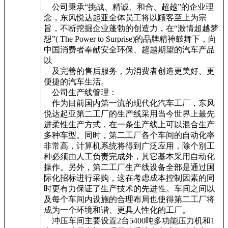
公司秉承“挑战、精诚、和合、超越”的企业理
念，东风悦达起亚全体员工将以顾客至上为宗
旨，不断挖掘企业蓬勃的创造力，在“激情超越梦
想”( The Power to Surprise)的品牌精神鼓舞下，向
中国消费者奉献安全环保、超越期望的汽车产品
以
及完善的售后服务，为消费者创造更美好、更
便捷的汽车生活。
公司生产线管理：
作为目前国内第一流的现代化汽车工厂，东风
悦达起亚第二工厂的生产线采用当今世界上最先
进柔性生产方式，在一条生产线上可以混合生产
多种车型。同时，第二工厂各个车间的自动化率
非常高，计算机系统将得到广泛应用，除个别工
种必须由人工负责完成外，其它基本采用自动化
操作。另外，第二工厂生产线设备全部是通过国
际化招标进行采购，这在考虑成本控制因素的同
时更有力保证了生产技术的先进性。车间之间以
及每个车间内设施的合理布局也使得第二工厂将
成为一个环境和谐、更具人性化的工厂。
冲压车间主要设置2台5400吨多功能压力机和1