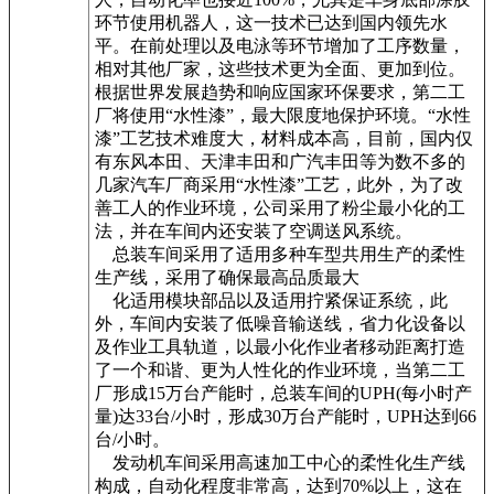
环节使用机器人，这一技术已达到国内领先水
平。在前处理以及电泳等环节增加了工序数量，
相对其他厂家，这些技术更为全面、更加到位。
根据世界发展趋势和响应国家环保要求，第二工
厂将使用“水性漆”，最大限度地保护环境。“水性
漆”工艺技术难度大，材料成本高，目前，国内仅
有东风本田、天津丰田和广汽丰田等为数不多的
几家汽车厂商采用“水性漆”工艺，此外，为了改
善工人的作业环境，公司采用了粉尘最小化的工
法，并在车间内还安装了空调送风系统。
总装车间采用了适用多种车型共用生产的柔性
生产线，采用了确保最高品质最大
化适用模块部品以及适用拧紧保证系统，此
外，车间内安装了低噪音输送线，省力化设备以
及作业工具轨道，以最小化作业者移动距离打造
了一个和谐、更为人性化的作业环境，当第二工
厂形成15万台产能时，总装车间的UPH(每小时产
量)达33台/小时，形成30万台产能时，UPH达到66
台/小时。
发动机车间采用高速加工中心的柔性化生产线
构成，自动化程度非常高，达到70%以上，这在