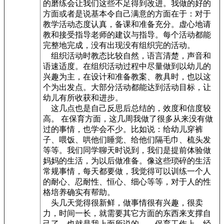
的磨练会让我们这些不足得到改进。我做的好的
方面或者是说基本令自己满意的方面在于：对于
教学活动态度认真，备课和准备充分。虚心地请
教和接受指导老师的建议与指导。每个活动都能
完整地完成，没有出现没有组织完的活动。
组织活动时教态比较自然，语言清楚，声音和
语速适度。在组织活动过程中尽量做到以幼儿的
兴趣为主，在设计和准备教案、教具时，也以这
个为出发点。大部分活动都能达到活动目标，让
幼儿有所收获和进步。
这几点也是自己反思后总结的，效度和信度较
高。 在保育方面，这几周我做了很多从来没有做
过的事情，也学会不少。比如说：给幼儿穿裤
子、喂饭、哄他们睡觉、给他们隔毛巾、梳头发
等等。我们同学聊天时说到，我们是提前体验做
妈妈的生活，为以后做准备。像这些琐碎的生活
常规事情，每天都要做，我觉得可以训练一个人
的耐心、忍耐性、恒心、细心等等，对于人的性
格培养确实有帮助。
头几天觉得很新鲜，做事情很有兴趣，很卖
力，时间一长，就需要其它方面的东西来支撑自
己了，也就是我上面所说的。，保育工作上，经