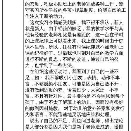
的态度，积极协助班上的老师完成各种工作，遵
守实习所在学校的各项>规章制度。给我自己的工
作注入了新的动力。
这次实习令我感受颇多，我不得不承认，新人
就是新人。由于经验的缺乏，我的教学水平与其
他有经验的老师相比是有差距的，这一点在平时
的上课纪律上可以看出来。我上课的时候由于讲
课不生动，所以，往往有时候纪律就不如老师上
课的纪律好了。过后我也时刻对自己的教学方面
进行不断的反思，不断的改进，通过自己的努
力，也学到了一些方法。
在组织这些活动时，我看到了自己的一些不
足，如： 我不够吸引小朋友，表情、动作不丰
富，不够感染小朋友，可能是因为自己放不开，
没有做到适度的夸。语言过少，太宽泛，不丰
富，不具有针对性。最主要的是 不会照顾到每个
孩子，由于不太了解班上的幼儿，因而没有很好
的做到因材施教。 对于幼儿的意外答案和突发行
为和语言，不能迅速地灵活地应答和处理。
说出了自己的不足，我也问过老师，得出结论
是大部分都是因为我们是新手老师造成的。慢慢