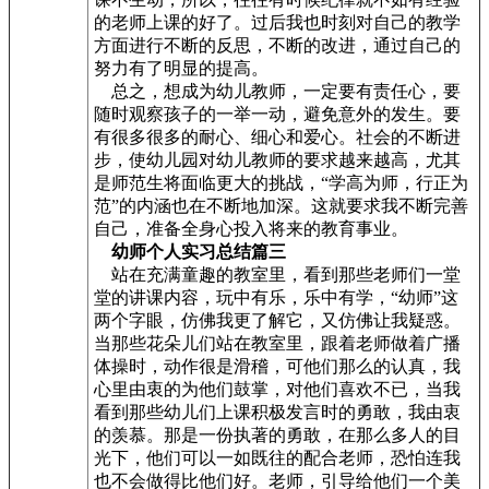
的老师上课的好了。过后我也时刻对自己的教学
方面进行不断的反思，不断的改进，通过自己的
努力有了明显的提高。
总之，想成为幼儿教师，一定要有责任心，要
随时观察孩子的一举一动，避免意外的发生。要
有很多很多的耐心、细心和爱心。社会的不断进
步，使幼儿园对幼儿教师的要求越来越高，尤其
是师范生将面临更大的挑战，“学高为师，行正为
范”的内涵也在不断地加深。这就要求我不断完善
自己，准备全身心投入将来的教育事业。
幼师个人实习总结篇三
站在充满童趣的教室里，看到那些老师们一堂
堂的讲课内容，玩中有乐，乐中有学，“幼师”这
两个字眼，仿佛我更了解它，又仿佛让我疑惑。
当那些花朵儿们站在教室里，跟着老师做着广播
体操时，动作很是滑稽，可他们那么的认真，我
心里由衷的为他们鼓掌，对他们喜欢不已，当我
看到那些幼儿们上课积极发言时的勇敢，我由衷
的羡慕。那是一份执著的勇敢，在那么多人的目
光下，他们可以一如既往的配合老师，恐怕连我
也不会做得比他们好。老师，引导给他们一个美