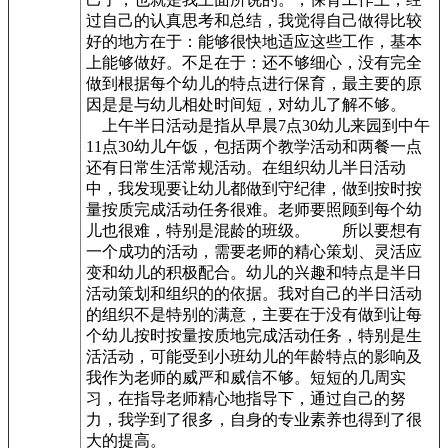
过自己的认真思考和总结，我觉得自己做得比较
好的地方在于：能够很快地适应这些工作，基本
上能够做好。不足在于：还不够细心，没有完全
做到根据每个幼儿的特点进行保育，最主要的原
因是是与幼儿相处时间短，对幼儿了解不够。
上午半日活动是指从早晨7点30幼儿来园到中午
11点30幼儿午饭，包括两个教学活动和两餐一点
还有日常生活常规活动。在组织幼儿半日活动
中，我发现要让幼儿都做到守纪律，做到按时按
量按质完成活动任务很难。老师要照顾到每个幼
儿也很难，特别是混龄的班级。 所以要想有
一个成功的活动，需要老师的精心策划、灵活应
变和幼儿的积极配合。幼儿的兴趣和特点是半日
活动策划和组织的的依据。我对自己的半日活动
的组织不是特别的满意，主要在于没有做到让每
个幼儿按时按量按质地完成活动任务，特别是生
活活动，可能受到小班幼儿的年龄特点的影响及
我作为老师的威严和威信不够。短短的几周实
习，在指导老师精心地指导下，通过自己的努
力，我学到了很多，自身的专业素养也得到了很
大的提高。