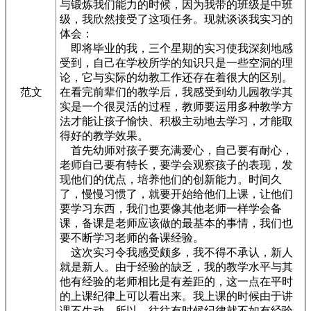
与锻炼我们能力的时候，因为我带的班级是中班
级，我欣然接受了这项任务。现就谈谈我实习的
体会：
即将毕业的我，三个星期的实习使我深刻地感
受到，自己在学校所学的知识只是一些空洞的理
论，它与实际的幼教工作还存在着很大的区别。
范文
在看完前辈们的教学后，我感受到幼儿园教学其
实是一个很灵活的过程，教师要运用多种教学方
法才能让孩子愉快、积极主动地去学习，才能取
得好的教学效果。
首先幼师对孩子要充满爱心，自己要有耐心，
老师自己要有特长，要学会观察孩子的表现，发
现他们的优点，培养他们的创新能力。时间久
了，慢慢习惯了，就要开始给他们上课，让他们
要学习东西，我们也要像其他老师一样学会备
课，备课是老师应该做的最基本的事情，我们也
要不断学习老师的备课经验。
这次实习令我感受颇多，我不得不承认，新人
就是新人。由于经验的缺乏，我的教学水平与其
他有经验的老师相比是有差距的，这一点在平时
的上课纪律上可以看出来。我上课的时候由于讲
课不生动，所以，往往有时候纪律就不如有经验