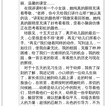
丽、温馨的课堂……
在我讲课时有一个小女孩，她纯真的眼睛充满
着尊敬，“老师，你今天给我们讲什么呀?”她认真
的说，“讲彩虹的颜色呀!”我微笑着回答她。她纯
真的眼睛里充满了好奇看着我，歪着小脑袋仿佛
正在思考着彩虹的颜色……
转眼见，十五天过去了，离开幼儿园的最后一
天，心里很是舍不得“老师，再见!”幼儿们挥着小
手。“再见!”我们做着同样的动作。写到这儿，一
如往日，使我自豪无比。我的校园，克服了种.种
困难，给了我们一次难得的见习的机会，我的校
园，像一首古老的歌谣，有着悠久的历史与现在
的辉煌。
对于十五天的见习生活，对于幼师，我有了深
刻的了解，我还记得，小(2)班的一位幼儿生病
了，家长依旧让她到幼儿园上课，走的时候，一
脸放心，在班里，老师按时的喂她吃药，亲切的
问候她……幼师是幼儿们心中的阳光，引导着他
们，陪伴着他们一起长大，幼师是一份辛勤的职
业，酸甜苦辣，难以想象看似平凡，却蕴含着惊
人的力量：超强的忍耐力，出色的引导力，不为