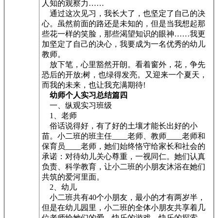
人知的观察力……
通过这次见习，我长大了，也坚定了自己的决
心。虽然前面的路还是未知的，但是当我想起那
些花一样的笑脸，那些渴望知识的眼神……我更
加坚定了自己的决心，我要成为一名优秀的幼儿
教师。
放下笔，心里豁然开朗。看着窗外，花，争先
恐后的开放;树，也绿得发亮。又迎来一个夏天，
而我的未来，也让我充满期待!
幼师个人实习总结篇四
一、纵观实习班级
1、老师
俗话说得好，有了好的土壤才能长出好的小
苗。小二班的班主任____老师、教师____老师和
保育员____老师，她们始终恪守给家长和社会的
承诺：对待幼儿关心尊重，一视同仁。她们认真
负责、科学教育，让小二班的小朋友沐浴在她们
共筑的爱河里面。
2、幼儿
小二班共有40个小朋友，最小的才有两岁半，
但是在幼儿园里，小二班的全体小朋友共享着几
位老师给她们的爱，快乐的游戏，快乐的探索，