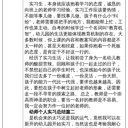
实习生，本身就应该抱着学习的态度，诚恳的
向班上的老师学习经验。实习工作应该要热情，
不能等事儿做，要找事儿做。孩子有什么小“纠
纷”，老师需要搭把手的地方，我都能帮上忙，工
作也算主动。自考的时候学过一个名词叫“教育机
智”，幼儿园的生活更能体现教育机制的存在。大
多数时候，你上课的内容和教案写的内容都是不
太一样的，甚至大相径庭，如果你抱着一个死板
的态度，是肯定干不好这一行的。
经历了实习生活，让我初尝了身为一名幼儿教
师的酸甜苦辣。回顾和孩子们一起走过的日子，
不禁想起自己的学生时代，也深感如今的孩子比
我们过去多了一份顽皮，一份灵活，一份大胆。
孩子的能力一代比一代强，要求也越来越高。因
此，要想在孩子中树立起好老师的形象，还需要
走一段不寻常的摸索之路。 总之，教师是一个崇
高而神圣的职业，要当一名好的教师是不容易。
我一定会努力作一位好的老师的。
幼师个人实习总结篇二
是机会来的太巧还是我的运气，竟然我可以在
新开的幼儿园开始实习，当然这也是考验我耐心