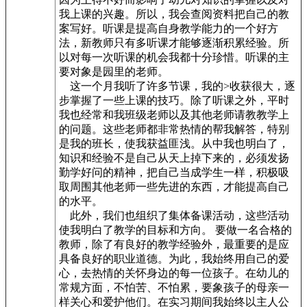
我上课的兴趣。所以，我会查阅资料把自己的教
案写好。听课是提高自身教学能力的一个好方
法，新教师只有多听课才能够逐渐积累经验。所
以对每一次听课的机会我都十分珍惜。听课的主
要对象是园里的老师。
这一个月我听了许多节课，我的>收获很大，逐
步掌握了一些上课的技巧。除了听课之外，平时
我也经常和我班级老师以及其他老师请教教学上
的问题。这些老师都非常热情的帮我解答，特别
是我的班长，使我获益匪浅。从中我也明白了，
知识和经验不是自己从天上掉下来的，必须发扬
勤学好问的精神，把自己当成学生一样，积极吸
取周围其他老师一些先进的东西，才能提高自己
的水平。
此外，我们也组织了集体备课活动，这些活动
使我明白了教学的目标和方向。 要做一名合格的
教师，除了有良好的教学经验外，最重要的是应
具备良好的职业道德。为此，我始终用自己的爱
心，去热情的关怀身边的每一位孩子。在幼儿的
常规方面，不怕苦、不怕累，要象孩子的母亲一
样关心和爱护他们。在实习期间我始终以主人公