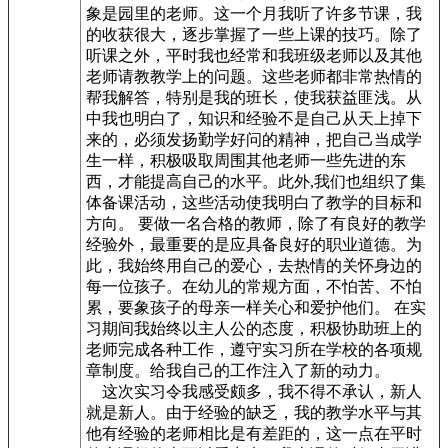
象是园里的老师。这一个月我听了许多节课，我
的收获很大，逐步掌握了一些上课的技巧。除了
听课之外，平时我也经常和我班级老师以及其他
老师请教教学上的问题。这些老师都非常热情的
帮我解答，特别是我的班长，使我获益匪浅。从
中我也明白了，知识和经验不是自己从天上掉下
来的，必须发扬勤学好问的精神，把自己当成学
生一样，积极吸取周围其他老师一些先进的东
西，才能提高自己的水平。此外,我们也组织了集
体备课活动，这些活动使我明白了教学的目标和
方向。 要做一名合格的教师，除了有良好的教学
经验外，最重要的是应具备良好的职业道德。为
此，我始终用自己的爱心，去热情的关怀身边的
每一位孩子。在幼儿的常规方面，不怕苦、不怕
累，要象孩子的母亲一样关心和爱护他们。 在实
习期间我始终以主人公的态度，积极协助班上的
老师完成各种工作，遵守实习所在学校的各项规
章制度。给我自己的工作注入了新的动力。
这次实习令我感受颇多，我不得不承认，新人
就是新人。由于经验的缺乏，我的教学水平与其
他有经验的老师相比是有差距的，这一点在平时