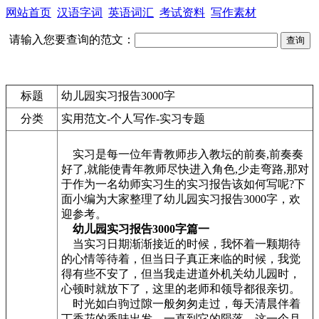
网站首页
汉语字词
英语词汇
考试资料
写作素材
请输入您要查询的范文：
标题
幼儿园实习报告3000字
分类
实用范文-个人写作-实习专题
实习是每一位年青教师步入教坛的前奏,前奏奏
好了,就能使青年教师尽快进入角色,少走弯路,那对
于作为一名幼师实习生的实习报告该如何写呢?下
面小编为大家整理了幼儿园实习报告3000字，欢
迎参考。
幼儿园实习报告3000字篇一
当实习日期渐渐接近的时候，我怀着一颗期待
的心情等待着，但当日子真正来临的时候，我觉
得有些不安了，但当我走进道外机关幼儿园时，
心顿时就放下了，这里的老师和领导都很亲切。
时光如白驹过隙一般匆匆走过，每天清晨伴着
丁香花的香味出发，一直到它的陨落，这一个月