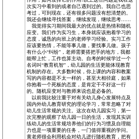
次实习中看到的或者自己遇到过的。我自己也思
考过，可到现在，还有很多问题没有想清楚的。
我还会继续寻找答案，继续发现，继续思考……
我觉得实习期间我最大的优点就是热情和随机
应变。我们作为实习生，本身就应该抱着学习的
态度，诚恳的向班上的老师学习经验。实习工作
应该要热情，不能等事儿做，要找事儿做。孩子
有什么小“纠纷”，老师需要搭把手的地方，我都
能帮上忙，工作也算主动。自考的时候学过一个
名词叫“教育机智”，幼儿园的生活更能体现教育
机制的存在。大多数时候，你上课的内容和教案
写的内容都是不太一样的，甚至大相径庭，如果
你抱着一个死板的态度，是肯定干不好这一行
的。随机应变对与教师来说也是必备的。
以前我比较注重于对有关幼儿身心发展特点及
国内外幼儿教育研究的理论学习，常常忽略了对
幼儿生活常规的关注。这次在幼儿园实习，第一
次完整的观察了幼儿园一日的生活，发现其实训
练幼儿的生活常规培养他们的行为习惯及自理能
力也是一项重要的任务，一门值得重视的学问。
黄老师很会利用机会对幼儿进行随机教育，把有