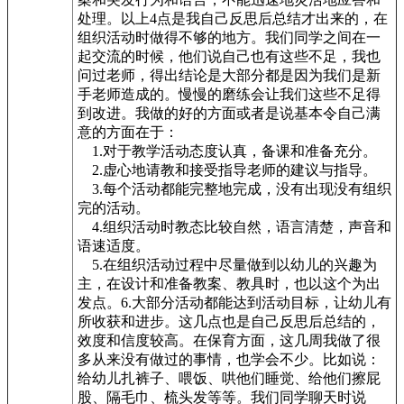
处理。以上4点是我自己反思后总结才出来的，在
组织活动时做得不够的地方。我们同学之间在一
起交流的时候，他们说自己也有这些不足，我也
问过老师，得出结论是大部分都是因为我们是新
手老师造成的。慢慢的磨练会让我们这些不足得
到改进。我做的好的方面或者是说基本令自己满
意的方面在于：
1.对于教学活动态度认真，备课和准备充分。
2.虚心地请教和接受指导老师的建议与指导。
3.每个活动都能完整地完成，没有出现没有组织
完的活动。
4.组织活动时教态比较自然，语言清楚，声音和
语速适度。
5.在组织活动过程中尽量做到以幼儿的兴趣为
主，在设计和准备教案、教具时，也以这个为出
发点。6.大部分活动都能达到活动目标，让幼儿有
所收获和进步。这几点也是自己反思后总结的，
效度和信度较高。在保育方面，这几周我做了很
多从来没有做过的事情，也学会不少。比如说：
给幼儿扎裤子、喂饭、哄他们睡觉、给他们擦屁
股、隔毛巾、梳头发等等。我们同学聊天时说