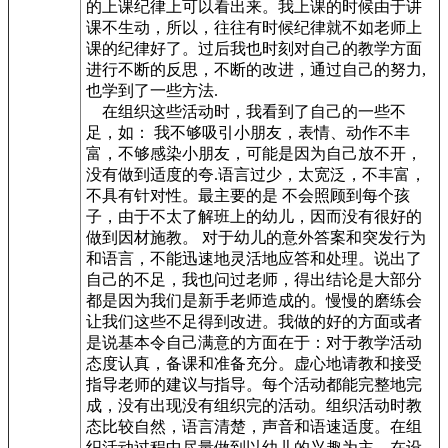
的上课纪律上可以看出来。我上课的时候由于讲
课不生动，所以，往往有时候纪律就不如老师上
课的纪律好了。过后我也时刻对自己的教学方面
进行不断的反思，不断的改进，通过自己的努力,
也学到了一些方法.
在组织这些活动时，我看到了自己的一些不
足，如： 我不够吸引小朋友，表情、动作不丰
富，不够感染小朋友，可能是因为自己放不开，
没有做到适度的夸.语言过少，太宽泛，不丰富，
不具有针对性。最主要的是 不会照顾到每个孩
子，由于不太了解班上的幼儿，因而没有很好的
做到因材施教。 对于幼儿的意外答案和突发行为
和语言，不能迅速地灵活地应答和处理。说出了
自己的不足，我也问过老师，得出结论是大部分
都是因为我们是新手老师造成的。慢慢的磨练会
让我们这些不足得到改进。我做的好的方面或者
是说基本令自己满意的方面在于：对于教学活动
态度认真，备课和准备充分。虚心地请教和接受
指导老师的建议与指导。每个活动都能完整地完
成，没有出现没有组织完的活动。组织活动时教
态比较自然，语言清楚，声音和语速适度。在组
织活动过程中尽量做到以幼儿的兴趣为主，在设