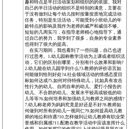
趣和特点是半日活动策划和组织的的依据。我对
自己的半日活动的组织不是特别的满意，主要在
于没有做到让每个幼儿按时按量按质地完成活动
任务，特别是生活活动，可能受到小班幼儿的年
龄特点的影响及我作为老师的威严和威信不够。
短短的几周实习，在指导老师精心地指导下，通
过自己的努力，我学到了很多，自身的专业素养
也得到了很大的提高。
在实习期间，我也看到了一些问题，自己也进
行过思考。1.幼儿园称教学活动为上课或者组织活
动，它们的区别在哪里，分别有什么效果和影响?
2.幼儿能在幼儿园学到什么?3.教师的评价语言如
何能做到恰到好处?4.社会领域活动的情感态度目
标如何达成?5.如何对待特殊幼儿，比如具有攻击
性行为的幼儿、自闭自卑的幼儿、爱打小报告的
幼儿、不合群的幼儿、发展水平较高或较低的幼
儿等等?6.如何培养和加强幼儿与教师之间的感情?
7.幼儿称老师为妈妈究竟是好还是不好?8.教师如
何做到对所有的幼儿一视同仁?9.如何提高幼儿教
师的地位和待遇?10.怎样做到让幼儿教师有职业荣
誉感和归属感?11.配教在教学活动中应该发挥什么
作用，如何发挥它的作用?以上这些问题是我在这