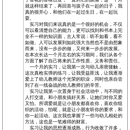
就这样结束了，再回首与孩子在一起的日子，我
真的很开心，和他们在一起过生日，在一起玩
耍。
实习对我们来说真的是一个很好的机会，不仅
可以看清楚自己的能力，更可以找到和书本上完
全不一样的知识面，古人常说：听不如看，看不
如做。人可以发展到如此强大当然也不是由想象
而来，没有一步步的做，又何来一步步的发展。
在本次长达一个月左右的实习期间，我们从各个
方面了解了自己将来的工作性质、义务和责任。
一个月的实习，让我第一次与幼儿亲密接触，
这次真枪实弹的练习，让我受益匪浅，让我逐渐
爱上了幼儿教师这个光荣的职业，同时也亲自尝
到了在一线奋战的幼儿教师们的辛苦。
实习让我第一次置身于社会活动中，与不同的
人打交道。和小朋友搞好关系，让她们对你又爱
又怕。所谓爱就是让小朋友都喜欢你，喜欢你组
织的活动，怕呢，就是让小朋友听你的要求，和
你一起活动。这次我也掌握了一些与幼儿相处的
方法，这也是一笔难得的财富。
实习让我的思想逐渐成熟，行为收敛了许多，