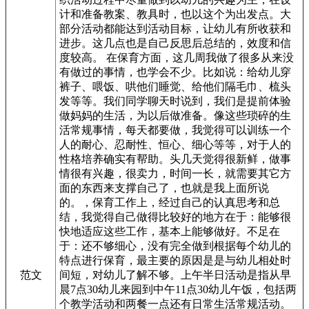
计和准备教案、教具时，也以这个为出发点。大
部分活动都能达到活动目标，让幼儿有所收获和
进步。这几点也是自己反思后总结的，效度和信
度较高。 在保育方面，这几周我做了很多从来没
有做过的事情，也学会不少。比如说：给幼儿穿
裤子、喂饭、哄他们睡觉、给他们隔毛巾、梳头
发等等。我们同学聊天时说到，我们是提前体验
做妈妈的生活，为以后做准备。像这些琐碎的生
活常规事情，每天都要做，我觉得可以训练一个
人的耐心、忍耐性、恒心、细心等等，对于人的
性格培养确实有帮助。头几天觉得很新鲜，做事
情很有兴趣，很卖力，时间一长，就需要其它方
面的东西来支撑自己了，也就是我上面所说
的。，保育工作上，经过自己的认真思考和总
结，我觉得自己做得比较好的地方在于：能够很
快地适应这些工作，基本上能够做好。不足在
于：还不够细心，没有完全做到根据每个幼儿的
特点进行保育，最主要的原因是是与幼儿相处时
范文
间短，对幼儿了解不够。上午半日活动是指从早
晨7点30幼儿来园到中午11点30幼儿午饭，包括两
个教学活动和两餐一点还有日常生活常规活动。