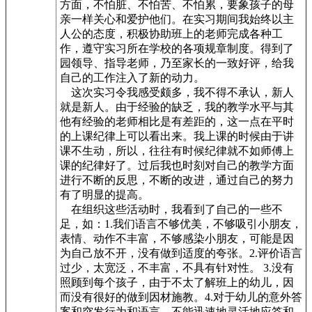
方面，不怕脏、不怕苦、不怕累，要象孩子的母
亲一样关心和爱护他们。在实习期间我始终以主
人公的态度，积极协助班上的老师完成各种工
作，遵守实习所在学校的各项规章制度。得到了
园领导、指导老师，乃至家长的一致好评，给我
自己的工作注入了新的动力。
这次实习令我感受颇多，我不得不承认，新人
就是新人。由于经验的缺乏，我的教学水平与其
他有经验的老师相比是有差距的，这一点在平时
的上课纪律上可以看出来。我上课的时候由于讲
课不生动，所以，往往有时候纪律就不如师傅上
课的纪律好了。过后我也时刻对自己的教学方面
进行不断的反思，不断的改进，通过自己的努力
有了明显的提高。
在组织这些活动时，我看到了自己的一些不
足，如：1.我们语言不够优美，不够吸引小朋友，
表情、动作不丰富，不够感染小朋友，可能是因
为自己放不开，没有做到适度的夸张。2.评价语言
过少，太宽泛，不丰富，不具有针对性。 3.没有
照顾到每个孩子，由于不太了解班上的幼儿，因
而没有很好的做到因材施教。4.对于幼儿的意外答
案和突发行为和语言，不能迅速地灵活地应答和