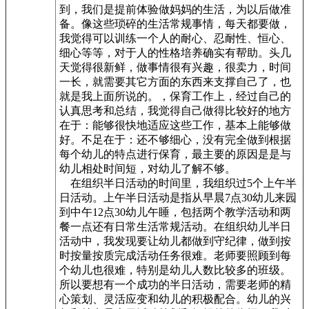
到，我们是提前体验做妈妈的生活，为以后做准
备。像这些琐碎的生活常规事情，每天都要做，
我觉得可以训练一个人的耐心、忍耐性、恒心、
细心等等，对于人的性格培养确实有帮助。头几
天觉得很新鲜，做事情很有兴趣，很卖力，时间
一长，就需要其它方面的东西来支撑自己了，也
就是我上面所说的。，保育工作上，经过自己的
认真思考和总结，我觉得自己做得比较好的地方
在于：能够很快地适应这些工作，基本上能够做
好。不足在于：还不够细心，没有完全做到根据
每个幼儿的特点进行保育，最主要的原因是是与
幼儿相处时间短，对幼儿了解不够。
在组织半日活动的时间里，我组织过5个上午半
日活动。上午半日活动是指从早晨7点30幼儿来园
到中午12点30幼儿午睡，包括两个教学活动和两
餐一点还有日常生活常规活动。在组织幼儿半日
活动中，我发现要让幼儿都做到守纪律，做到按
时按量按质完成活动任务很难。老师要照顾到每
个幼儿也很难，特别是幼儿人数比较多的班级。
所以要想有一个成功的半日活动，需要老师的精
心策划、灵活应变和幼儿的积极配合。幼儿的兴