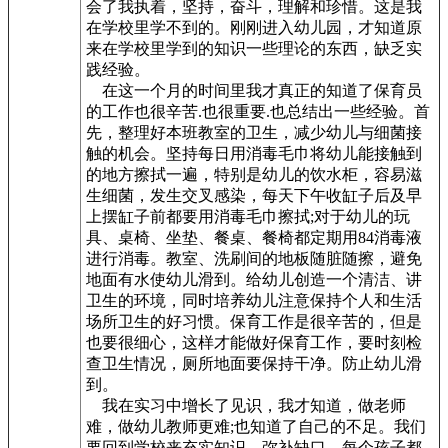
会了我执着，坚持，奋斗，理解和珍惜。这是我
在学校里学不到的。刚刚进入幼儿园，才知道原
来在学校里学到的知识一些理论的东西，缺乏实
践经验。
在这一个月的时间里我才真正的知道了保育员
的工作也很辛苦.也很重要.也总结出一些经验。首
先，整理好本班教室的卫生，减少幼儿与细菌接
触的机会。坚持每日用消毒毛巾将幼儿能接触到
的地方擦拭一遍，特别是幼儿的饮水柜，容易滋
生细菌，发生交叉感染，每天下午收缸子后及早
上摆缸子前都要用消毒毛巾擦拭;对于幼儿的玩
具、桌椅、坐垫、餐桌、餐椅都定期用84消毒液
进行消毒。教室、洗刷间的地板随脏随擦，避免
地面有水使幼儿滑到。给幼儿创造一个清洁、讲
卫生的环境，同时培养幼儿注意保持个人和生活
场所卫生的好习惯。保育工作是很辛苦的，但是
也要很细心，这样才能做好保育工作，要时刻检
查卫生情况，厕所地面要保持干净。防止幼儿滑
到。
我在实习中增长了见识，我才知道，做老师
难，做幼儿教师更难;也知道了自己的不足。我们
要回到学校来充实知识，弥补缺口。每个孩子都