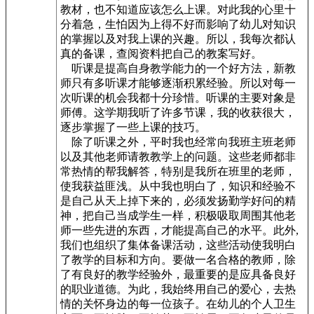
教材，也不知道应该怎么上课。对此我的心里十
分着急，生怕因为上得不好而影响了幼儿对知识
的掌握以及对我上课的兴趣。所以，我每次都认
真的备课，查阅资料把自己的教案写好。
听课是提高自身教学能力的一个好方法，新教
师只有多听课才能够逐渐积累经验。所以对每一
次听课的机会我都十分珍惜。听课的主要对象是
师傅。这学期我听了许多节课，我的收获很大，
逐步掌握了一些上课的技巧。
除了听课之外，平时我也经常向我班主班老师
以及其他老师请教教学上的问题。这些老师都非
常热情的帮我解答，特别是我所在班里的老师，
使我获益匪浅。从中我也明白了，知识和经验不
是自己从天上掉下来的，必须发扬勤学好问的精
神，把自己当成学生一样，积极吸取周围其他老
师一些先进的东西，才能提高自己的水平。此外,
我们也组织了集体备课活动，这些活动使我明白
了教学的目标和方向。要做一名合格的教师，除
了有良好的教学经验外，最重要的是应具备良好
的职业道德。为此，我始终用自己的爱心，去热
情的关怀身边的每一位孩子。在幼儿的个人卫生