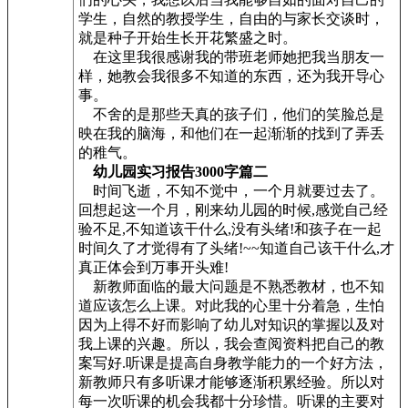
学生，自然的教授学生，自由的与家长交谈时，
就是种子开始生长开花繁盛之时。
在这里我很感谢我的带班老师她把我当朋友一
样，她教会我很多不知道的东西，还为我开导心
事。
不舍的是那些天真的孩子们，他们的笑脸总是
映在我的脑海，和他们在一起渐渐的找到了弄丢
的稚气。
幼儿园实习报告3000字篇二
时间飞逝，不知不觉中，一个月就要过去了。
回想起这一个月，刚来幼儿园的时候,感觉自己经
验不足,不知道该干什么,没有头绪!和孩子在一起
时间久了才觉得有了头绪!~~知道自己该干什么,才
真正体会到万事开头难!
新教师面临的最大问题是不熟悉教材，也不知
道应该怎么上课。对此我的心里十分着急，生怕
因为上得不好而影响了幼儿对知识的掌握以及对
我上课的兴趣。所以，我会查阅资料把自己的教
案写好.听课是提高自身教学能力的一个好方法，
新教师只有多听课才能够逐渐积累经验。所以对
每一次听课的机会我都十分珍惜。听课的主要对