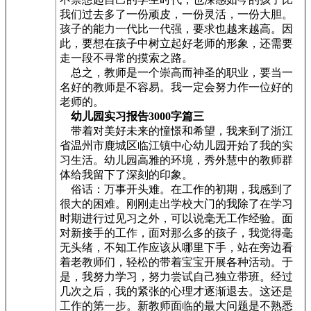
我们过去多了一份顽皮，一份灵活，一份大胆。
孩子的能力一代比一代强，要求也越来越高。因
此，要想在孩子中树立起好老师的形象，还需要
走一段不寻常的摸索之路。
总之，教师是一个崇高而神圣的职业，要当一
名好的教师是不容易。我一定会努力作一位好的
老师的。
幼儿园实习报告3000字篇三
带着对美好未来的憧憬和希望，我来到了浙江
省温州市鹿城区临江镇中心幼儿园开始了我的实
习生活。幼儿园高雅的环境，秀外慧中的教师群
体给我留下了深刻的印象。
俗话：万事开头难。在工作的初期，我感到了
很大的困难。刚刚走出学校大门的我除了在学习
时期进行过见习之外，可以说毫无工作经验。面
对新接手的工作，面对那么多的孩子，我觉得毫
无头绪，不知工作应该从哪里下手，站在旁边看
着老教师们，轻松的带着宝宝开展各种活动。于
是，我努力学习，努力尝试自己独立带班。经过
几次之后，我的紧张的心理才逐渐退去。这还是
工作的第一步。新教师面临的最大问题是不熟悉