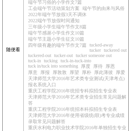
端午节习俗的小学作文7篇
工会端午节活动策划方案
端午节的由来与风俗
2022年端午节放假3天不调休
2022端午节放假时间通知
三年级小学生端午节作文8篇
端午节感谢小学生作文10篇
端午节主题小学生征文10篇
tucked-away
四年级有趣的端午节作文7篇
随便看
tucker
tuckered out
tuckered-out
tucker-out
tucker someone out
tuck-in
tucking
tuck-in-tuck-into
tuck in/tuck into something
厚度
厚待
厚恩
厚意
厚报
厚敦敦
厚望
厚朴
厚此薄彼
厚爱
天津师范大学2016年艺术类专业测试(天津考点)
报名系统入口
重庆工程学院2016年统招专科拟招生专业表
天津师范大学2016年艺术类专业招生常见问题解
答
重庆工程学院2016年统招本科拟招生专业表
天津师范大学2016年使用省级统(联)考专业成绩
录取常见问题解答
重庆水利电力职业技术学院2016年单独招生专业