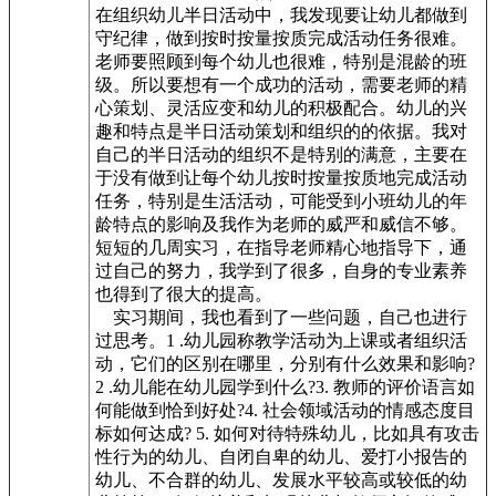
在组织幼儿半日活动中，我发现要让幼儿都做到
守纪律，做到按时按量按质完成活动任务很难。
老师要照顾到每个幼儿也很难，特别是混龄的班
级。所以要想有一个成功的活动，需要老师的精
心策划、灵活应变和幼儿的积极配合。幼儿的兴
趣和特点是半日活动策划和组织的的依据。我对
自己的半日活动的组织不是特别的满意，主要在
于没有做到让每个幼儿按时按量按质地完成活动
任务，特别是生活活动，可能受到小班幼儿的年
龄特点的影响及我作为老师的威严和威信不够。
短短的几周实习，在指导老师精心地指导下，通
过自己的努力，我学到了很多，自身的专业素养
也得到了很大的提高。
实习期间，我也看到了一些问题，自己也进行
过思考。1 .幼儿园称教学活动为上课或者组织活
动，它们的区别在哪里，分别有什么效果和影响?
2 .幼儿能在幼儿园学到什么?3. 教师的评价语言如
何能做到恰到好处?4. 社会领域活动的情感态度目
标如何达成? 5. 如何对待特殊幼儿，比如具有攻击
性行为的幼儿、自闭自卑的幼儿、爱打小报告的
幼儿、不合群的幼儿、发展水平较高或较低的幼