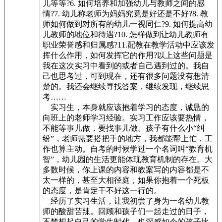
儿等等?6. 如何培养和加强幼儿与教师之间的感
情?7. 幼儿称老师为妈妈究竟是好还是不好?8. 教
师如何做到对所有的幼儿一视同仁?9. 如何提高幼
儿教师的地位和待遇?10. 怎样做到让幼儿教师有
职业荣誉感和归属感?11.配教在教学活动中应该发
挥什么作用，如何发挥它的作用?以上这些问题是
我在这次实习中看到的或者自己遇到过的。我自
己也思考过，可到现在，还有很多问题没有想清
楚的。我还会继续寻找答案，继续发现，继续思
考……
实习生，本身就应该抱着学习的态度，诚恳的
向班上的老师学习经验。实习工作应该要热情，
不能等事儿做，要找事儿做。孩子有什么小“纠
纷”，老师需要搭把手的地方，我都能帮上忙，工
作也算主动。自考的时候学过一个名词叫“教育机
智”，幼儿园的生活更能体现教育机制的存在。大
多数时候，你上课的内容和教案写的内容都是不
太一样的，甚至大相径庭，如果你抱着一个死板
的态度，是肯定干不好这一行的。
经历了实习生活，让我初尝了身为一名幼儿教
师的酸甜苦辣。回顾和孩子们一起走过的日子，
不禁想起自己的学生时代，也深感如今的孩子比