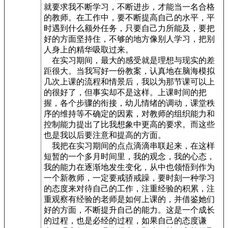
就要求我不断学习，不断进步，才能当一名合格
的教师。在工作中，要不断提高自己的水平，平
时遇到什么额外任务，只要自己力所能及，要把
好的方面坚持住，不够的地方像别人学习，把别
人身上的精华吸取过来。
在实习期间，最大的感受就是理想与现实的差
距很大。当我写好一份教案，认真地在脑海模拟
几次上课的流程和情景后，我以为那节课可以上
的很好了，但事实却不是这样。上课时间的把
握，各个步骤的衔接，幼儿情绪的调动，课堂秩
序的维持等不确定的因素，对教师的组织能力和
控制能力提出了比我想象中更高的要求。而这些
也是我以后要注意和提高的方面。
我把在实习期间的点点滴滴串联起来，在这样
短暂的一个多月时间里，我的观念，我的心态，
我的能力在逐渐地发生变化，从中也领悟到作为
一个新教师，一定要戒骄戒躁，要时刻一种学习
的态度来对待自己的工作，注重经验的积累，注
重观察有经验的老师是如何上课的，并借鉴她们
好的方面，不断提升自己的能力。这是一个成长
的过程，也是必经的过程，如果自己的态度谦