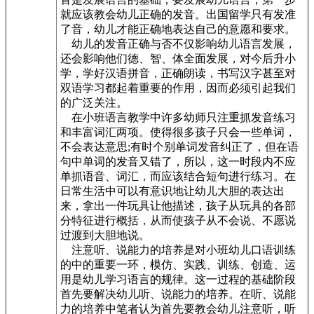
就应该教会幼儿正确的发音。出国留学只有发准
了音，幼儿才能正确地表达自己的意愿和要求。
幼儿的发音正确与否不仅影响幼儿语言发展，
还会影响他们德、智、体全面发展，对今后升小
学，学好汉语拼音，正确朗读，书写汉字甚至对
双语学习都起着重要的作用，因而必须引起我们
的广泛关注。
在小班语言教学中许多幼师只注重抓发音练习
和丰富词汇两项。使得很多孩子只会一些单词，
不会表达意思;有时个别单词发音纠正了，但在语
句中单词的发音又错了，所以，这一时段内不应
单抓语音、词汇，而应该结合短句进行练习。在
日常生活中可以有意识地让幼儿大胆的表达出
来，拿出一件玩具让他描述，孩子从玩具的各部
分特征进行概括，从而使孩子从不会说、不愿说
过渡到大胆地说。
注意听、说能力的培养是对小班幼儿口语训练
的中的重要一环，模仿、实践、训练、创造、运
用是幼儿学习语言的规律。这一过程的基础阶段
首先要解决幼儿听、说能力的培养。在听、说能
力的培养中笔者认为首先要教会幼儿注意听，听