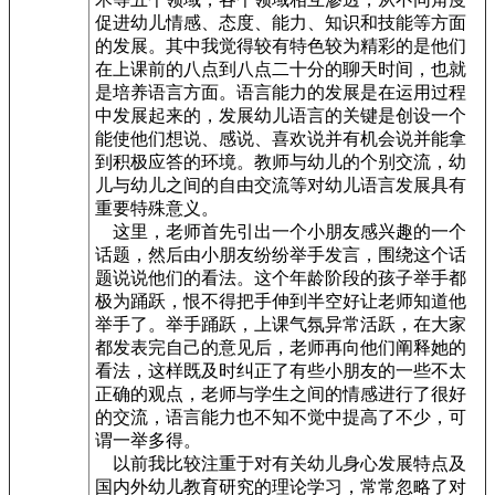
促进幼儿情感、态度、能力、知识和技能等方面
的发展。其中我觉得较有特色较为精彩的是他们
在上课前的八点到八点二十分的聊天时间，也就
是培养语言方面。语言能力的发展是在运用过程
中发展起来的，发展幼儿语言的关键是创设一个
能使他们想说、感说、喜欢说并有机会说并能拿
到积极应答的环境。教师与幼儿的个别交流，幼
儿与幼儿之间的自由交流等对幼儿语言发展具有
重要特殊意义。
这里，老师首先引出一个小朋友感兴趣的一个
话题，然后由小朋友纷纷举手发言，围绕这个话
题说说他们的看法。这个年龄阶段的孩子举手都
极为踊跃，恨不得把手伸到半空好让老师知道他
举手了。举手踊跃，上课气氛异常活跃，在大家
都发表完自己的意见后，老师再向他们阐释她的
看法，这样既及时纠正了有些小朋友的一些不太
正确的观点，老师与学生之间的情感进行了很好
的交流，语言能力也不知不觉中提高了不少，可
谓一举多得。
以前我比较注重于对有关幼儿身心发展特点及
国内外幼儿教育研究的理论学习，常常忽略了对