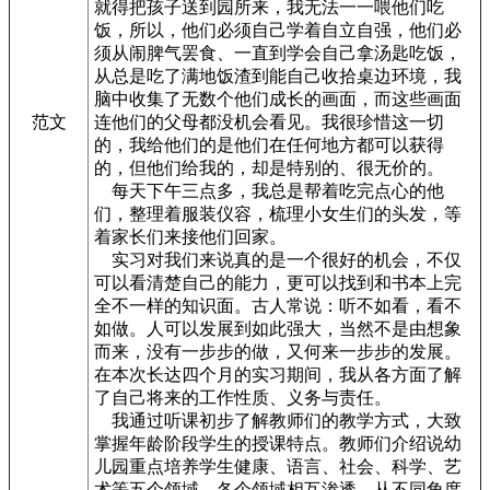
就得把孩子送到园所来，我无法一一喂他们吃
饭，所以，他们必须自己学着自立自强，他们必
须从闹脾气罢食、一直到学会自己拿汤匙吃饭，
从总是吃了满地饭渣到能自己收拾桌边环境，我
脑中收集了无数个他们成长的画面，而这些画面
范文
连他们的父母都没机会看见。我很珍惜这一切
的，我给他们的是他们在任何地方都可以获得
的，但他们给我的，却是特别的、很无价的。
每天下午三点多，我总是帮着吃完点心的他
们，整理着服装仪容，梳理小女生们的头发，等
着家长们来接他们回家。
实习对我们来说真的是一个很好的机会，不仅
可以看清楚自己的能力，更可以找到和书本上完
全不一样的知识面。古人常说：听不如看，看不
如做。人可以发展到如此强大，当然不是由想象
而来，没有一步步的做，又何来一步步的发展。
在本次长达四个月的实习期间，我从各方面了解
了自己将来的工作性质、义务与责任。
我通过听课初步了解教师们的教学方式，大致
掌握年龄阶段学生的授课特点。教师们介绍说幼
儿园重点培养学生健康、语言、社会、科学、艺
术等五个领域，各个领域相互渗透，从不同角度