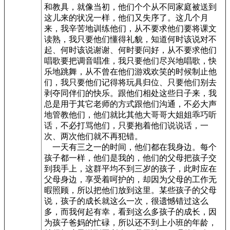
和教具，就像当初，他们个个从不同家庭被送到
这儿来的状况一样，他们又失序了。这几个月
来，我辛苦地训练他们，从不要求他们要将课文
读熟，我只要他们懂得礼貌，知道何时该说对不
起、何时该说谢谢、何时要问好，从不要求他们
唱歌要把调音唱准，我只要他们尽兴地唱歌，快
乐地跳舞，从不曾在他们游戏欢笑的时候制止他
们，我只要他们记得将玩具归位、只要他们别去
剥夺同伴们的快乐。跟他们相处这些日子来，我
总是用于其它老师的方式跟他们沟通，不必大声
地管教他们，他们就比其他大哥哥大姐姐乖巧听
话，不必打骂他们，只要抱着他们说说话，一
次、两次他们就不再犯错。
一天有三之一的时间，他们都在我身边。每个
孩子都一样，他们是我的，他们的父母把孩子交
到我手上，这群平均不到三岁的孩子，此时应在
父母身边，享受着呵护的，却因为父母的工作无
暇照顾，所以把他们放到这里。某些孩子的父母
说，孩子的成长就这么一次，很遗憾错过这么
多，而我何起有幸，看到这么多孩子的成长，因
为孩子爸妈的忙碌，所以还不到上小班的年龄，