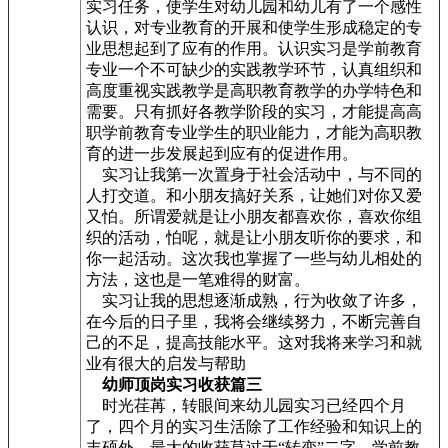
实习任务，使学生对幼儿园和幼儿有了一个感性
认识，对专业教育的开展和使学生形成稳定的专
业思想起到了应有的作用。认识实习是学前教育
专业一个不可缺少的实践教学环节，认真组织和
高度重视实践教学是高职教育教学的办学特色和
需要。只有抓好各教学阶段的实习，才能提高高
职学前教育专业学生的职业能力，才能为高职教
育的进一步发展起到应有的促进作用。
实习让我第一次置身于社会活动中，与不同的
人打交道。和小朋友搞好关系，让她们对你又爱
又怕。所谓爱就是让小朋友都喜欢你，喜欢你组
织的活动，怕呢，就是让小朋友听你的要求，和
你一起活动。这次我也掌握了一些与幼儿相处的
方法，这也是一笔难得的财富。
实习让我的思想逐渐成熟，行为收敛了许多，
在今后的日子里，我将会继续努力，不断完善自
己的不足，提高技能水平。这对我将来学习和就
业有很大的启发与帮助
幼师顶岗实习收获篇三
时光荏苒，转眼间来幼儿园实习已经四个月
了，四个月的实习生活除了工作经验和知识上的
丰硕外，最大的收获莫过于“转变”二字，学前教