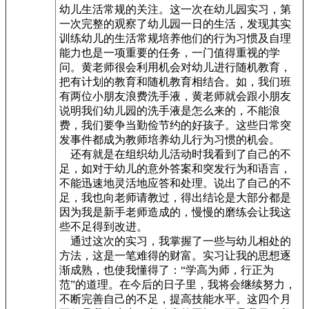
幼儿生活常规的关注。这一次在幼儿园实习，第
一次完整的观察了幼儿园一日的生活，发现其实
训练幼儿的生活常规培养他们的行为习惯及自理
能力也是一项重要的任务，一门值得重视的学
问。黄老师很会利用机会对幼儿进行随机教育，
把有计划的教育和随机教育相结合。如，我们班
有两位小朋友浪费洗手液，黄老师就会跟小朋友
说明我们幼儿园的洗手液是怎么来的，不能浪
费，我们要争当勤俭节约的好孩子。这些日常突
发事件都成为教师培养幼儿行为习惯的机会。
还有就是在组织幼儿活动时我看到了自己的不
足，如对于幼儿的意外答案和突发行为和语言，
不能迅速地灵活地应答和处理。说出了自己的不
足，我也向老师请教过，得出结论是大部分都是
因为我是新手老师造成的，慢慢的磨练会让我这
些不足得到改进。
通过这次的实习，我掌握了一些与幼儿相处的
方法，这是一笔难得的财富。实习让我的思想逐
渐成熟，也使我懂得了：“学高为师，行正为
范”的道理。在今后的日子里，我将会继续努力，
不断完善自己的不足，提高技能水平。这四个月