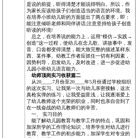
是说的前提，听得清楚才能说得明白。所以，作
为家长应该给孩子们创造适当的语言的环境。我
在培养小班幼儿听的方面提出了两点要求，即：
能注意倾听老师和同伴讲话;注意坚持给孩子创造
听读的环境!
总之，在培养说的能力上，运用“模仿→实践→
创造”这一过程，使幼儿在念儿歌、讲故事中，发
音、口齿都变得清楚，能大致完整的描述某样东
西、某件事。幼教工作者应抓住一切有利因素，
因势利导，启发幼儿，及时改进，进一步促进幼
儿园小班幼儿语言能力。
幼师顶岗实习收获篇二
从20____.7月份至20____年5月份通过学校组织
的这次实习。让我第一次与幼儿亲密接触，这次
真枪实弹的练习，让我受益匪浅，让我逐渐爱上
了幼儿教师这个光荣的职业，同时也亲自尝到了
在一线奋战的幼儿教师们的辛苦。
一、 实习目的
能了解幼儿园教育与教学工作的特点，巩固和
加深所学的工作理论知识，培养学生对幼儿进行
教育、教学工作的初步能力，加深学生对专业的