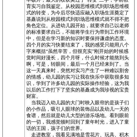
育实习自我鉴定。从校园思维模式到职场思维模
式的转变，为今后尽快适应融入职场生涯奠定了
基矗说到从校园模式到职场思维模式就不得不把
角色定位。从进幼儿园开始，就要求自己以老师
的标准要求自己，不能将学生行为带到工作环境
中，但是在学习新的知识时要保持谦虚的态度。
四个月的实习快要结束了，我的感受只能用八个
字来概括“虽然辛苦，但很充实”刚开始的时候感
觉时间好漫长，四个月呀，什么时候才能熬到头
啊，可是，转眼间，最后一个月已经来到了。当
这一天真来时，突然对实习产生了一种难以割舍
的情感，幼儿园的实习让我在快乐中获取很多知
识，学到了许多幼儿园的实际操作经验，这为我
以后的工作打下了坚实的基矗成为我珍视的宝贵
财富。
当我迈入幼儿园的大门时映入眼帘的是孩子们
的小作品，吸引人眼球的装饰品以及幼儿一天的
食谱，然后就是幼儿大型的游乐场地。看到眼前
的一切，我感觉顿时回到了童年时光，进入了童
话的王国，孩子们的世界。
走进教室，我看见满地是雪花片、玩具、积木