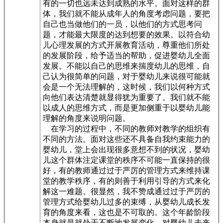
有的一切也远未达到成熟的水平。面对这样的群
体，我们就不能从成年人的角度考虑问题，要把
自己也当做他们的一员，以他们的方式思考问
题，才能最大限度的达到想要的效果。以符合幼
儿心理发展的方式开展教育活动，尊重他们所处
的发展阶段，给予适当的帮助，促进婴幼儿全面
发展。不能以自己的思维来揣度幼儿的思维，自
己认为很简单的问题，对于婴幼儿来说很可能就
会是一个无法理解的，这时候，我们以何种方式
向他们表达清楚就显得犹为重要了。我们就不能
以成人的思维方式，而是更加侧重于以婴幼儿能
理解的角度来说明问题。
在学习的过程中，不同的教师对教学的组织有
不同的方法。面对这些还不具备自我约束能力的
婴幼儿，堂上会出现很多意想不到的状况，婴幼
儿这个群体注定课堂的秩序不可能一直保持的很
好，有的教师通过过于严厉的管理方式来维持课
堂的教学秩序，有的则善于利用引导的方式来化
解这一难题。很显然，我不赞成通过过于严厉的
管理方式给婴幼儿过多的束缚，从婴幼儿成长发
育的角度来看，这也是不可取的。这个年龄阶段
本身就是就处于不断地发展变化，对婴幼儿未来