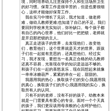
境，同时培养幼儿注意保持个人和生活场所卫生
的好习惯。保育工作是很辛苦的，但是也要很细
心，这样才能做好保育工作。
我在实习中增长了见识，我才知道，做老师
难，做幼儿教师更难;也知道了自己的不足。我们
要回到学校来充实知识，弥补缺口。每个孩子都
有自己的内心世界，他们好比一把把锁，老师就
是开启那把锁的主人。
真正走进孩子的世界，去发现他们，改变他
们，教育他们，这个世界就是天才的世界。跟孩
子们在一起挺有意思的，还真想他们。经过实
习，我才发现，要想当一名真正合格的幼儿教师
还真不容易，光靠现在学的知识是远远不够的。
和孩子们在一起的喜怒哀乐，现在回想起来就像
一串串冰糖葫芦，紧紧的串在一起，甜甜的。
我愿用我的热心，换取孩子们的安心;我愿用我
的真心，换取孩子们的开心;我愿用我的实心，换
取所有人的认同。
只有不好的老师，没有不好的孩子。幼教本来
就是一门需要具有爱心的专业。面对一个个天真
的孩子，我们更应该用母亲般的心去呵护他们。
短暂的实习，我更加坚定了自己的选择。