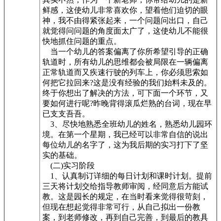
鲜感，这使幼儿非常喜欢你，望着他们迫切的眼
神，我不由得紧张起来，一个问题问出口，自己
就觉得问问题的角度面太广了，这使幼儿不能很
快地抓住问题的重点。
当一个幼儿的答案偏离了你所希望引导的正确
轨道时，所有幼儿的思维都会被局限在一辆偏离
正常轨道而又疾速行驶的列车上，你必须思索如
何把它拉回来?这是没有经验的我们始料未及的。
终于你想出了解决的方法，可下面一个环节，又
要如何进行呢?昨晚背得滚瓜烂熟的台词，现在早
已支支吾吾。
3、尽快地熟悉全班幼儿的姓名，熟悉幼儿园环
境。在第一个星期，我已经可以非常自信的说出
每位幼儿的名字了，这为我后期的实习打下了坚
实的基础。
(二)实习阶段
1、认真制订详细的每日计划和课时计划。提前
三天将计划交给指导教师审阅，经同意后方能试
教。这是园长的规定，在当时看来觉得很苛刻，
但现在想起觉得非常可行，从自己拟出一份教
案，到老师修改，再到自己完善，到最后的教具