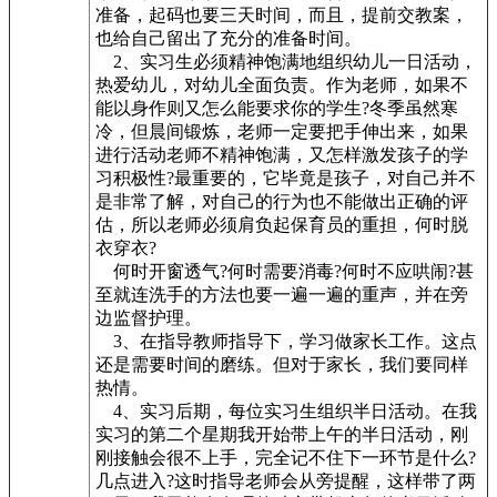
准备，起码也要三天时间，而且，提前交教案，
也给自己留出了充分的准备时间。
2、实习生必须精神饱满地组织幼儿一日活动，
热爱幼儿，对幼儿全面负责。作为老师，如果不
能以身作则又怎么能要求你的学生?冬季虽然寒
冷，但晨间锻炼，老师一定要把手伸出来，如果
进行活动老师不精神饱满，又怎样激发孩子的学
习积极性?最重要的，它毕竟是孩子，对自己并不
是非常了解，对自己的行为也不能做出正确的评
估，所以老师必须肩负起保育员的重担，何时脱
衣穿衣?
何时开窗透气?何时需要消毒?何时不应哄闹?甚
至就连洗手的方法也要一遍一遍的重声，并在旁
边监督护理。
3、在指导教师指导下，学习做家长工作。这点
还是需要时间的磨练。但对于家长，我们要同样
热情。
4、实习后期，每位实习生组织半日活动。在我
实习的第二个星期我开始带上午的半日活动，刚
刚接触会很不上手，完全记不住下一环节是什么?
几点进入?这时指导老师会从旁提醒，这样带了两