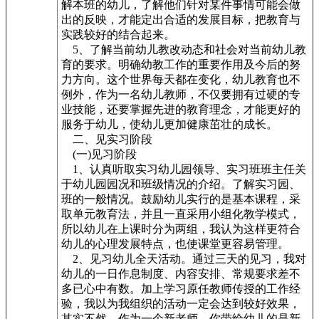
解本班的幼儿，了解他们针对某件事情可能会做
出的反映，才能定出合适的发展目标，把教育与
实践较好的结合起来。
5、了解当前幼儿教改动态和社会对当前幼儿教
育的要求。明确幼教工作的重要作用及今后的努
力方向。这个世界每天都在变化，幼儿教育也不
例外，作为一名幼儿教师，不仅要拥有过硬的专
业技能，还要掌握先进的教育理念，才能更好的
服务于幼儿，使幼儿更加健康茁壮的成长。
二、见实习阶段
(一)见习阶段
1、认真听取实习幼儿园领导、实习班班主任关
于幼儿园园况和班级情况的介绍。了解实习园、
班的一般情况。鼓励幼儿实行的是基本课程，采
取单元教育法，并且一直采用小组化教学模式，
所以幼儿在上课时分为两组，我认为这样更符合
幼儿的心理发展特点，也使课堂更容易管理。
2、见习幼儿全天活动。通过三天的见习，我对
幼儿的一日作息制度、内容安排、常规要求差不
多已心中有数。加上学习原任教师传授的工作经
验，我以为我组织的活动一定会达到较好效果，
其实不然，作为一个新老师，你带给幼儿的是新