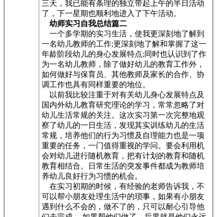
三天，我已能有条理的独立带起上午的半日活动
了，下一星期也顺利地进入了下午活动。
幼师实习自我总结篇二
一个多学期的实习生活，使我更深刻地了解到
一名幼儿教师的工作;更深刻地了解和掌握了这一
年龄阶段幼儿的身心发展特点;同时也认识到了作
为一名幼儿教师，除了做好幼儿的教育工作外，
如何做好与保育员、其他教师及家长的合作、协
调工作也具有同样重要的地位。
以前我比较注重于对有关幼儿身心发展特点及
国内外幼儿教育研究理论的学习，常常忽略了对
幼儿生活常规的关注。这次实习第一次完整地观
察了幼儿的一日生活，发现其实训练幼儿的生活
常规，培养他们的行为习惯及自理能力也是一项
重要的任务，一门值得重视的学问。要会利用机
会对幼儿进行随机教育，把有计划的教育和随机
教育相结合。日常生活的突发事件都成为教师培
养幼儿良好行为习惯的机会。
在实习初期的时候，有经验的老师告诉我，不
可以帮小朋友处理生活中的琐事，如果有小朋友
遇到什么不会的，做不了的，只可以耐心引导他
们去完成 。如果帮他们做了，后果就是他们永远