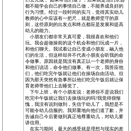
都不能学会自己的事情自己做，不能养成良好的
行为习惯。经过一段时间的实习，觉得其实幼儿
教师的心中应该有一把尺，就是教师坚守的原
则，这些原则的出发点和终点都应是发展和提高
幼儿的能力。
小朋友们都非常天真可爱，我很喜欢和他们
玩。我会趁做操前的这个机会和他们玩成一片，
和他们聊天。我试着让自己变成小朋友，融入他
们的生活，但这样却并不代表小朋友会听我的命
令做事。原因就是我没有真正以一个老师的身份
和他们说话，命令他们做事。有一次，我答应他
们，他们吃完午饭就让他们在操场自由活动。但
因为那天突然有急事所以他们吃完午饭后就让保
育老师带他们上去睡觉了。
下午上班，有个小朋友说：老师你不是说我们
吃完中午饭就让我们去操场玩的吗?我觉得很惭
愧，我没有说到做到，失信于幼儿了，我想是不
可能令幼儿信服的。我郑重地向他们道了歉，并
告诫自己今后要做到真正地尊重幼儿，对幼儿要
讲信用。
在实习期间，最大的感受就是理想与现实的差