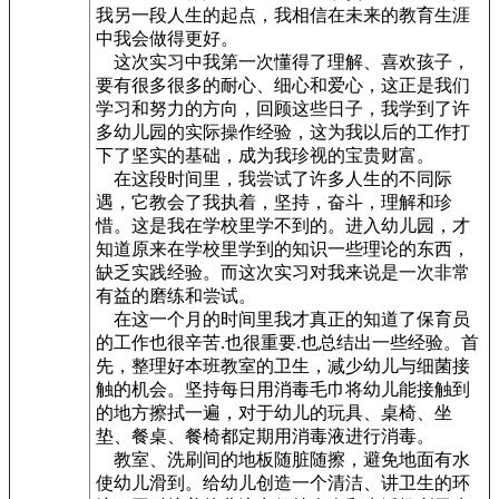
我另一段人生的起点，我相信在未来的教育生涯
中我会做得更好。
这次实习中我第一次懂得了理解、喜欢孩子，
要有很多很多的耐心、细心和爱心，这正是我们
学习和努力的方向，回顾这些日子，我学到了许
多幼儿园的实际操作经验，这为我以后的工作打
下了坚实的基础，成为我珍视的宝贵财富。
在这段时间里，我尝试了许多人生的不同际
遇，它教会了我执着，坚持，奋斗，理解和珍
惜。这是我在学校里学不到的。进入幼儿园，才
知道原来在学校里学到的知识一些理论的东西，
缺乏实践经验。而这次实习对我来说是一次非常
有益的磨练和尝试。
在这一个月的时间里我才真正的知道了保育员
的工作也很辛苦.也很重要.也总结出一些经验。首
先，整理好本班教室的卫生，减少幼儿与细菌接
触的机会。坚持每日用消毒毛巾将幼儿能接触到
的地方擦拭一遍，对于幼儿的玩具、桌椅、坐
垫、餐桌、餐椅都定期用消毒液进行消毒。
教室、洗刷间的地板随脏随擦，避免地面有水
使幼儿滑到。给幼儿创造一个清洁、讲卫生的环