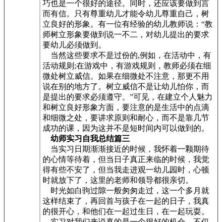
巧也是一个很好的途径。同时，还应该要做到言
而有信。只有尊重幼儿才能令幼儿尊重自己，树
立良好的形象。有一位有经验的幼儿教师说：“教
师树立形象要做到说一不二，对幼儿提出的要求
要幼儿必须做到。
当然这些要求不是过份的,例如，在活动中，有
活动规则;在游戏中，有游戏规则，教师必须在细
微处树立威信。如果在细微处不注意，那更不用
说在别的地方了。树立威信不是让幼儿怕你，而
是提出的要求必须遵守。”可见，在建立个人魅力
和树立良好形象方面，要注意的是生活中的点滴
和细微之处，要讲求原则和耐心，而不是靠几节
成功的课，因为这并不是短时间内可以做到的。
幼师实习自我总结篇三
当实习日期渐渐接近的时候，我怀着一颗期待
的心情等待着，但当日子真正来临的时候，我觉
得有些不安了，但当我走进观一幼儿园时，心顿
时就放下了，这里的老师和领导都很亲切。
时光如白驹过隙一般匆匆走过，这一个多月就
这样结束了，再回首与孩子在一起的日子，我真
的很开心，和他们在一起过生日，在一起玩耍。
实习对我们来说真的是一个很好的机会，不仅