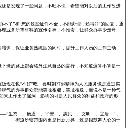
我还是发现了一些问题，不吐不快，希望能对以后的工作改进
了”和“您的这些证件不全，不能办理，还得??”的回复，通
办理业务所需材料的宣传引导，不推责，让群众办事少走弯
务培训，保证业务熟练度的同时，提升工作人员的工作主动
班下班的路上都会格外注意自己的言行，不知道这算不算是一
饭现在也“不好”吃，要时刻打起精神为人民服务也是通过实
样脾气的办事群众都能笑脸相迎，笑脸相送，谁说不是一种气
，如果工作出了漏洞，影响的可是人民群众的利益和政府的形
态__、畅通__、平安__、惠民__、文明__、宜居__”，
_____街道所辖范围内更是日新月异，这是很鼓舞人心的一