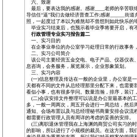
六、致谢
最后，要表达我的感谢。感谢____老师的辛苦联络;
导信任“逼”我们去做经济普查工作;感谢______
照，一起度过了本以为难熬却不曾想到如此快乐的
毕业实习结束后，也预示着毕业季将要开启，有不
行政管理专业实习报告篇二
一、实习目的
在企事业单位的办公室学习处理日常的行政事务，
二、实习公司简介
该公司主要经营五金交电、电子产品、仪器仪表、
息咨询，会务服务，展览展示，企业形象策划。
三、实习内容
(一)信息整理及传达在一般的企业里，办公室是
天都有不同的文件从总经理那里分配下来，也需要
看似小事，也有很多学问。数量浩瀚，排序，装订
(二)会议安排文件整理可以说是办公室最基本的
多，一般一周两次，周五开会进行一周总结，然后
通知、会场布置以及与总经理秘书商量安排会议流
都需要行政管理人员有周详的考虑的妥善的安排。
(三)离职退休管理我在上海渊鸽商贸公司实习的
的影响，所以进行了小规模的裁员。在这方面，我
来说是最为重要的东西，所以我们对于档案的管理