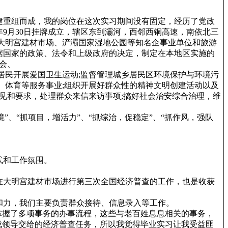
委会改建重组而成，我的岗位在这次实习期间没有固定，经历了党政
3年9月30日挂牌成立，辖区东到灞河，西邻西铜高速，南依北三
三环大明宫建材市场、浐灞国家湿地公园等知名企事业单位和旅游
根据国家的政策、法令和上级政府的决定，制定在本地区实施的
会、
居民开展爱国卫生运动;监督管理城乡居民区环境保护与环境污
、体育等服务事业;组织开展好群众性的精神文明创建活动以及
见和要求，处理群众来信来访事项;搞好社会治安综合治理，维
境”、“抓项目，增活力”、“抓综治，促稳定”、“抓作风，强队
式和工作氛围。
在大明宫建材市场进行第三次全国经济普查的工作，也是收获
和力，我们主要负责群众接待、信息录入等工作。
掌握了多项事务的办事流程，这些与老百姓息息相关的事务，
完成领导交给的经济普查任务，所以我觉得毕业实习让我受益匪