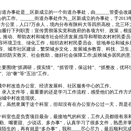
__街道办事处是__区新成立的一个街道办事处，由______管
工作。______街道办事处作为__区新成立的办事处，于201
47平方公里，人口7万余人，境内分布有陕科大等四所高校，北
辖区内履行下列职责：宣传贯彻落实党和政府的各项方针、政策，
，推动、帮助农村和城市社会经济发展;指导和帮助农村村民委员
容环境卫生、绿化工作，组织农村村民委员会、驻地单位和城乡
容、城市社区建设，繁荣城乡文化，发展城乡教育、科技、卫生
组织防灾救灾、社会救助，做好社会保障工作;反映城乡居民的意
作主要围绕“抓调研，摸实情”、“抓管理，保运转”、“抓整改，优环
”、治“奢”等“五治”工作。
、城中村改造办公室、经济发展科、社区服务中心的工作。
录入文件等，最重要的还是学习工作流程，感受他们的工作方
内城中村改造现状。
，虽然隶属于这个科室，但却没有在办公室办公过一天，而是
科室也是负责项目最杂，最接地气的科室，工作人员都很有亲
勤、嘴要甜、少说话、多办事”，认真学习了很多文件，熟悉并
陌生的，再有就是“多办事”，我和____尽心尽力，最后顺利