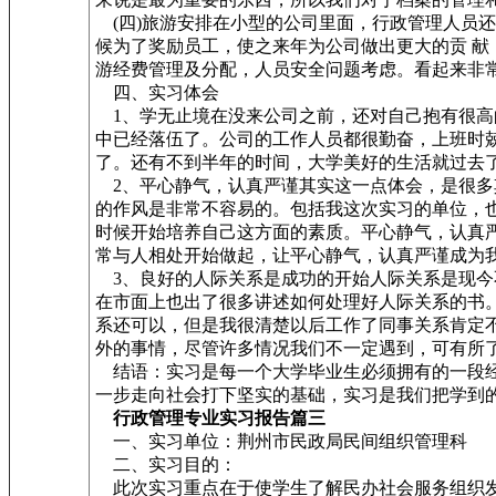
(四)旅游安排在小型的公司里面，行政管理人员
候为了奖励员工，使之来年为公司做出更大的贡 
游经费管理及分配，人员安全问题考虑。看起来非
四、实习体会
1、学无止境在没来公司之前，还对自己抱有很高
中已经落伍了。公司的工作人员都很勤奋，上班时
了。还有不到半年的时间，大学美好的生活就过去
2、平心静气，认真严谨其实这一点体会，是很多
的作风是非常不容易的。包括我这次实习的单位，
时候开始培养自己这方面的素质。平心静气，认真
常与人相处开始做起，让平心静气，认真严谨成为
3、良好的人际关系是成功的开始人际关系是现今
在市面上也出了很多讲述如何处理好人际关系的书
系还可以，但是我很清楚以后工作了同事关系肯定
外的事情，尽管许多情况我们不一定遇到，可有所
结语：实习是每一个大学毕业生必须拥有的一段经
一步走向社会打下坚实的基础，实习是我们把学到
行政管理专业实习报告篇三
一、实习单位：荆州市民政局民间组织管理科
二、实习目的：
此次实习重点在于使学生了解民办社会服务组织发