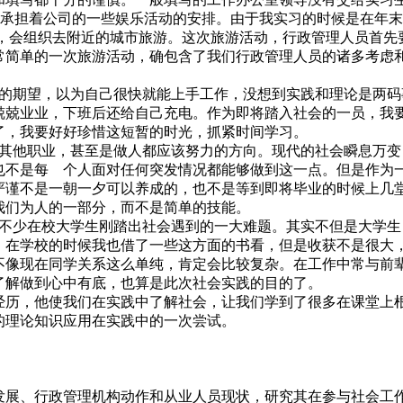
还承担着公司的一些娱乐活动的安排。由于我实习的时候是在年
献，会组织去附近的城市旅游。这次旅游活动，行政管理人员首先
常简单的一次旅游活动，确包含了我们行政管理人员的诸多考虑
的期望，以为自己很快就能上手工作，没想到实践和理论是两码
兢兢业业，下班后还给自己充电。作为即将踏入社会的一员，我
了，我要好好珍惜这短暂的时光，抓紧时间学习。
其他职业，甚至是做人都应该努力的方向。现代的社会瞬息万变
也不是每 个人面对任何突发情况都能够做到这一点。但是作为
严谨不是一朝一夕可以养成的，也不是等到即将毕业的时候上几
我们为人的一部分，而不是简单的技能。
不少在校大学生刚踏出社会遇到的一大难题。其实不但是大学生
。在学校的时候我也借了一些这方面的书看，但是收获不是很大，
不像现在同学关系这么单纯，肯定会比较复杂。在工作中常与前
了解做到心中有底，也算是此次社会实践的目的了。
历，他使我们在实践中了解社会，让我们学到了很多在课堂上根
的理论知识应用在实践中的一次尝试。
展、行政管理机构动作和从业人员现状，研究其在参与社会工