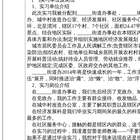
1、实习单位介绍
此次实习我被分配到______街道办事处，____
办、城中村改造办公室、经济发展科、社区服务中心的
环，北至渭河，辖区17个村、7个社区，面积24.
景点。结合地区实际，______街道办事处在本
具体方案和办法;制定并组织实施地区经济发展规划
城市居民委员会工作及人民调解工作;负责辖区市
染防治;组织农村、驻地单位和城乡居民开展农村村
开展科普活动;搞好待业人员管理、劳动就业推荐，
护地区稳定;完成区委、区政府交办的其他工作。
______街道办2014年将是快速成长的一年，工
伍”展开，同时推进治“庸”、治“懒”、治“散”、治“浮
2、实习岗位介绍
在______街道办事处，我们先后经历了党政办
在党政办，我的工作主要有群众接待、收发物品、
在城中村改造办公室，主要了解其职责以及辖区
在经济发展科是我们毕业实习期间呆的最久的科室
最多的工作。
在社区服务中心，接触的都是辖区内的群众，这个
在实习的过程中，我谨遵贺蕾老师教诲——“手要
如果不是通过毕业实习，我想对于我来说现在还是很