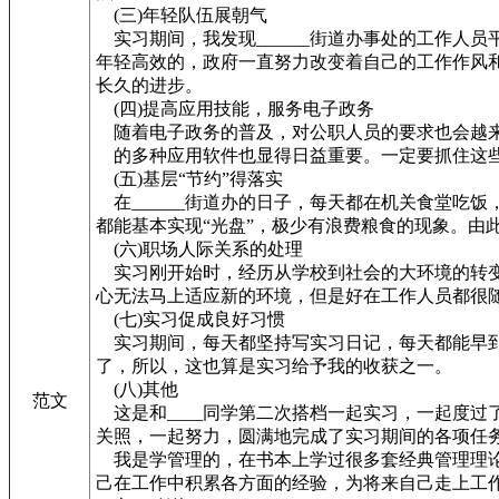
(三)年轻队伍展朝气
实习期间，我发现______街道办事处的工作人
年轻高效的，政府一直努力改变着自己的工作作风
长久的进步。
(四)提高应用技能，服务电子政务
随着电子政务的普及，对公职人员的要求也会越
的多种应用软件也显得日益重要。一定要抓住这些
(五)基层“节约”得落实
在______街道办的日子，每天都在机关食堂吃
都能基本实现“光盘”，极少有浪费粮食的现象。由
(六)职场人际关系的处理
实习刚开始时，经历从学校到社会的大环境的转变
心无法马上适应新的环境，但是好在工作人员都很
(七)实习促成良好习惯
实习期间，每天都坚持写实习日记，每天都能早到
了，所以，这也算是实习给予我的收获之一。
(八)其他
范文
这是和____同学第二次搭档一起实习，一起度过
关照，一起努力，圆满地完成了实习期间的各项任
我是学管理的，在书本上学过很多套经典管理理论
己在工作中积累各方面的经验，为将来自己走上工