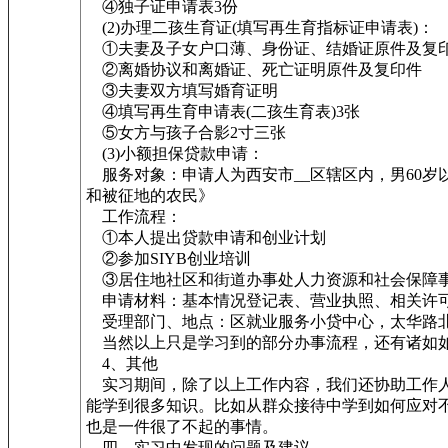
④独子证申请表3份
(2)办理二孩生育证(填写再生育指标证申请表)：
①夫妻及子女户口薄、身份证、结婚证原件及复
②离婚协议和离婚证、死亡证明原件及复印件
③夫妻双方填写婚育证明
④填写再生育申请表(二孩生育表)3张
⑤女方与孩子合影2寸三张
(3)小额担保贷款申请：
服务对象：申请人为西安市__区辖区内，男60岁
和被征地的农民》
工作流程：
①本人提出贷款申请和创业计划
②参加SIYB创业培训
③居住地社区和街道办事处人力资源和社会保障事
申请材料：基本情况登记表、营业执照、相关许可
受理部门、地点：区就业服务小贷中心，太华路
当然以上只是学习到的部分办事流程，还有诸如如
4、其他
实习期间，除了以上工作内容，我们还协助工作人
能学到很多知识。比如从群众接待中学到如何应对
也是一件很了不起的事情。
四、实习中发现的问题及建议