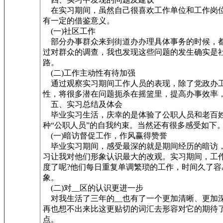
在实习期间，虽然自己很喜欢工作单位和工作岗位
有一定的借鉴意义。
(一)社区工作
部分办事群众来到街道办办理具体事务的时候，都会
过对群众的调查，我也发现这些问题的发生确实是
路。
(二)工作主动性有待加强
通过观察实习期间工作人员的表现，除了党政办工
性，将很多潜在问题扼杀在摇篮里，提高办事效率，
五、实习总结及体会
毕业实习生活，庆幸的是体验了公职人员和老百姓
种“公职人员”的自我约束。当然还有很多感受如下
(一)暗访督促工作，作风赢得赞誉
毕业实习期间，感受最深的就是期间经历的暗访，
习让我对他们形象认识最大的改观。实习期间，工
度了呢?他们每日重复单调繁琐的工作，时间久了
象。
(二)对__区的认识更进一步
对我生活了三年的__也有了一个更加清晰、更加深刻的
再也想不出来比这更贴切的词汇去形容对它的期待了
点。