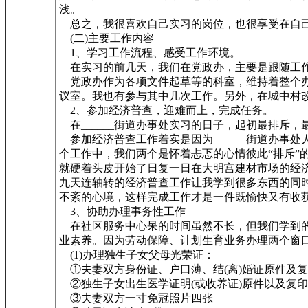
浅。
总之，我很喜欢自己实习的岗位，也很享受在自
(二)主要工作内容
1、学习工作流程、感受工作环境。
在实习的前几天，我们在党政办，主要是跟随工
党政办作为各项文件起草等的科室，维持着整个办
议室。我也有参与其中几次工作。另外，在城中村
2、参加经济普查，迎难而上，完成任务。
在______街道办事处实习的日子，起初最排斥
参加经济普查工作着实是因为______街道办事
个工作中，我们两个是怀着忐忑的心情彼此“排斥”
就硬着头皮开始了日复一日在大明宫建材市场的经
九天连轴转的经济普查工作让我学到很多东西的同
不紊的心境，这样完成工作才是一件既愉快又有收
3、协助办理事务性工作
在社区服务中心呆的时间虽然不长，但我们学到的
业素养。因为劳动保障、计划生育业务办理两个窗
(1)办理独生子女父母光荣证：
①夫妻双方身份证、户口薄、结(离)婚证原件及
②独生子女出生医学证明(或收养证)原件以及复
③夫妻双方一寸免冠照片四张