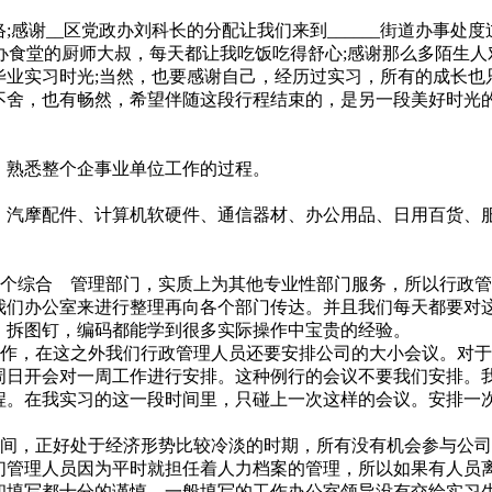
感谢__区党政办刘科长的分配让我们来到______街道办事处度过
街道办食堂的厨师大叔，每天都让我吃饭吃得舒心;感谢那么多陌生人
毕业实习时光;当然，也要感谢自己，经历过实习，所有的成长也
舍，也有畅然，希望伴随这段行程结束的，是另一段美好时光
熟悉整个企事业单位工作的过程。
汽摩配件、计算机软硬件、通信器材、办公用品、日用百货、
一个综合 管理部门，实质上为其他专业性部门服务，所以行政
我们办公室来进行整理再向各个部门传达。并且我们每天都要对
，拆图钉，编码都能学到很多实际操作中宝贵的经验。
工作，在这之外我们行政管理人员还要安排公司的大小会议。对
周日开会对一周工作进行安排。这种例行的会议不要我们安排。
程。在我实习的这一段时间里，只碰上一次这样的会议。安排一
时间，正好处于经济形势比较冷淡的时期，所有没有机会参与公
们管理人员因为平时就担任着人力档案的管理，所以如果有人员
和填写都十分的谨慎。一般填写的工作办公室领导没有交给实习