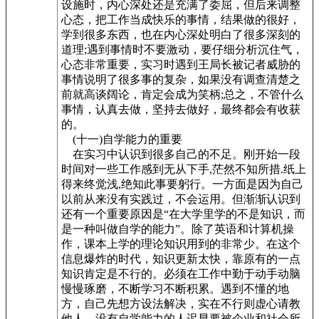
设施时，内心深处还是充满了委屈，但后来调整
心态，把工作当成快乐的事情，结果做的很好，
学到很多东西，也在内心深处明白了很多深刻的
道理;遇到事情时不要激动，要仔细分析沉住气，
心态非常重要，实习时遇到王局长被记者威胁的
事情说明了很多事的复杂，如果没有调查清楚之
前就高谈阔论，肯定会成为笑柄;总之，不管什么
事情，认真去做，坚持去做好，最终都会有收获
的。
(十一)自学能力的重要
在实习中认识到很多自己的不足。刚开始一段
时间对一些工作感到无从下手,茫然不知所措.纸上
得来终觉浅,绝知此事要躬行。一方面是因为自己
以前从来没有实践过，不会运用。但渐渐认识到
还有一个重要原因是“在大学里学的不是知识，而
是一种叫做自学的能力”。除了英语和计算机操
作，课本上学的理论知识用到的非常少。在这个
信息爆炸的时代，知识更新太快，靠原有的一点
知识肯定是不行的。必须在工作中勤于动手动脑
慢慢琢磨，不断学习不断积累。遇到不懂的地
方，自己先想方设法解决，实在不行则虚心请教
他人，没有自学能力的人迟早要被企业和社会所