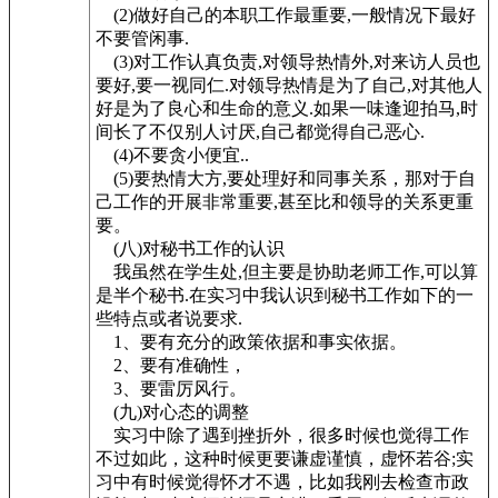
(2)做好自己的本职工作最重要,一般情况下最好
不要管闲事.
(3)对工作认真负责,对领导热情外,对来访人员也
要好,要一视同仁.对领导热情是为了自己,对其他人
好是为了良心和生命的意义.如果一味逢迎拍马,时
间长了不仅别人讨厌,自己都觉得自己恶心.
(4)不要贪小便宜..
(5)要热情大方,要处理好和同事关系，那对于自
己工作的开展非常重要,甚至比和领导的关系更重
要。
(八)对秘书工作的认识
我虽然在学生处,但主要是协助老师工作,可以算
是半个秘书.在实习中我认识到秘书工作如下的一
些特点或者说要求.
1、要有充分的政策依据和事实依据。
2、要有准确性，
3、要雷厉风行。
(九)对心态的调整
实习中除了遇到挫折外，很多时候也觉得工作
不过如此，这种时候更要谦虚谨慎，虚怀若谷;实
习中有时候觉得怀才不遇，比如我刚去检查市政