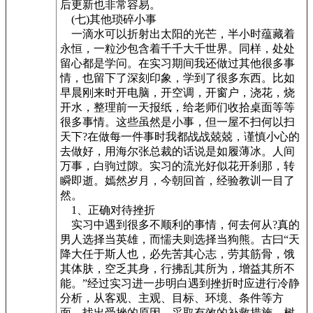
后更新也非常容易。
(七)其他琐碎小事
一滴水可以折射出太阳的光芒，半小时蕴藏着
永恒，一粒沙包含着千千大千世界。同样，处处
留心都是学问。在实习期间我还做过其他很多事
情，也留下了深刻印象，学到了很多东西。比如
早晨刚来时开电脑，开空调，开窗户，浇花，烧
开水，整理前一天报纸，给老师们收拾桌面等等
很多事情。这些虽然是小事，但一屋不扫何以扫
天下?在做每一件事时我都战战兢兢，谨慎小心的
去做好，用海尔张总裁的话说是如履薄冰。人间
万事，白驹过隙。实习的流光好似花开刹那，转
瞬即逝。嫣然岁月，今朝回首，经验教训一目了
然。
1、正确对待挫折
实习中遇到很多不顺利的事情，何去何从?真的
男人选择当英雄，而懦夫则选择当狗熊。古曰“天
降大任于斯人也，必先苦其心志，劳其筋骨，饿
其体肤，空乏其身，行拂乱其所为，增益其所不
能。”经过实习进一步明白遇到挫折时应进行冷静
分析，从客观、主观、目标、环境、条件等方
面，找出受挫的原因，采取有效的补救措施。树