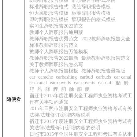
纺纱辞职报告模板
辞职报告书格式示例
标准辞职报告格式
测绘辞职报告模板
恒大离职报告模板
标准辞职报告模板
即时辞职报告模板
辞职报告的格式模板
实习生辞职报告2022范文
教师个人辞职报告通用版
教师辞职报告优秀范文
2022教师辞职报告大全
标准教师辞职报告范文
教师个人辞职报告万能模板
教师辞职报告2022最新
最新教师辞职报告范文
关于教师辞职报告怎么写
教师个人辞职报告模板
教师辞职报告最新版
ear
earache
earbashing
earbud
earbuds
ear canal
ear-canal
ear-coverts
ear-coverts
ear cuff
舾
舿
艀
艁
艂
艃
艄
艅
艆
艇
宿迁市2015年度注册安全工程师执业资格考试工
随便看
作有关事项的通知
2015年日照市注册安全工程师执业资格考试有关
法律/法规修订/新增内容说明
宿迁市2015年度注册安全工程师执业资格考试有
关法律/法规修订/新增内容的说明
日照市2015年全国注册安全工程师考试有关从事