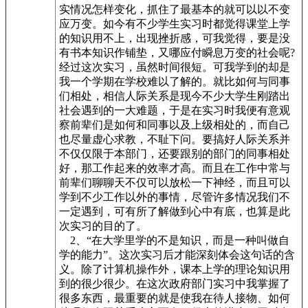
实情况怎样变化，抓住了最基本的就可以以不变
应万变。如今有不少学生实习时都觉得课堂上学
的知识用不上，出现挫折感，可我觉得，要是没
有书本知识作铺垫，又哪应付瞬息万变的社会呢?
经过这次实习，虽然时间很短。可我学到的却是
我一个学期在学校难以了解的。就比如何与同事
们相处，相信人际关系是现今不少大学生刚踏出
社会遇到的一大难题，于是在实习时我便有意观
察前辈们是如何和同事以及上级相处的，而自己
也尽量虚心求教，不耻下问。要搞好人际关系并
不仅仅限于本部门，还要跟别的部门的同事相处
好，那工作起来的效率才高。而且在工作中常与
前辈们聊聊天不仅可以放松一下神经，而且可以
学到不少工作以外的事情，尽管许多情况我们不
一定遇到，可有所了解做到心中有底，也算是此
次实习的目的了。
2、“在大学里学的不是知识，而是一种叫做自
学的能力”。这次实习后才能深刻体会这句话的含
义。除了计算机操作外，课本上学的理论知识用
到的很少很少。在这次政府部门实习中我掌握了
很多东西，最重要的就是使我在待人接物、如何