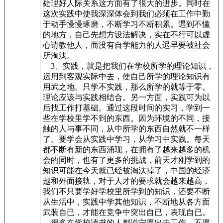
处理好人际关系这方面有了很大的进步。同时在
这次实践中使我深深体会到我们必须在工作中勤
于动手慢慢琢磨，不断学习不断积累。遇到不懂
的地方，自己先想方设法解决，实在不行可以虚
心请教他人，而没有自学能力的人迟早要被社会
所淘汰。
3、实践，就是把我们在学校所学的理论知识，
运用到客观实际中去，使自己所学的理论知识有
用武之地。只学不实践，那么所学的就等于零。
理论应该与实践相结合。另一方面，实践可为以
后找工作打基础。通过这段时间的实习，学到一
些在学校里学不到的东西。因为环境的不同，接
触的人与事不同，从中所学的东西自然就不一样
了。要学会从实践中学习，从学习中实践。每天
都不断有新的东西涌现，在拥有了越来越多的机
会的同时，也有了更多的挑战，前天才刚学到的
知识可能在今天就已经被淘汰掉了，中国的经济
越和外面接轨，对于人才的要求就会越来越高，
我们不只要学好学校里所学到的知识，还要不断
从生活中，实践中学其他知识，不断地从各方面
武装自已，才能在竞争中突出自已，表现自已。
很多在学校读书的人都说宁愿出去工作，不愿