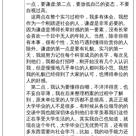
一点，要谦虚;第二点，要放低自己的姿态，不要
自视过高。
这两点在整个实习过程中，我多有体会。我想
作为一个刚踏进社会的人，谦虚是非常必要的。
因为谦虚是博得长辈好感的第一要素，没有长辈
会喜欢一个目中无人的年轻人。当然，除非你很
有本事，很有个性，又恰巧遇到懂得欣赏你的人
除外。谦虚的第一点是要有礼貌。实习的第一
天，我就努力记住每个科室成员的名字，每次见
到他们，我都会打招呼，刚开始没有几个人认识
我，但是慢慢地几乎单位的人都叫我小范。我想
我的礼貌已经得到了大家的认可，也博得单位的
人的好感。
第二点，我认为要懂得自嘲，不洋洋得意，也
不妄自菲薄，我在后来整理档案的过程中了解
到，原来单位里的人学历都不是很高，真正正规
大学毕业的人不是很多，有时候从各位领导的的
交谈中我也能深切体会到他们非常羡慕我们这些
正在享受大学生活的人。其实我自己也知道，就
现在这个年代，大学毕业已无优势可言，还有很
多东西需要向社会学习，比如，我的动手能力还