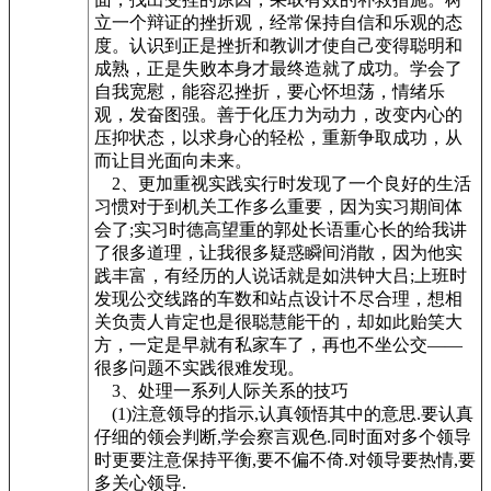
立一个辩证的挫折观，经常保持自信和乐观的态
度。认识到正是挫折和教训才使自己变得聪明和
成熟，正是失败本身才最终造就了成功。学会了
自我宽慰，能容忍挫折，要心怀坦荡，情绪乐
观，发奋图强。善于化压力为动力，改变内心的
压抑状态，以求身心的轻松，重新争取成功，从
而让目光面向未来。
2、更加重视实践实行时发现了一个良好的生活
习惯对于到机关工作多么重要，因为实习期间体
会了;实习时德高望重的郭处长语重心长的给我讲
了很多道理，让我很多疑惑瞬间消散，因为他实
践丰富，有经历的人说话就是如洪钟大吕;上班时
发现公交线路的车数和站点设计不尽合理，想相
关负责人肯定也是很聪慧能干的，却如此贻笑大
方，一定是早就有私家车了，再也不坐公交——
很多问题不实践很难发现。
3、处理一系列人际关系的技巧
(1)注意领导的指示,认真领悟其中的意思.要认真
仔细的领会判断,学会察言观色.同时面对多个领导
时更要注意保持平衡,要不偏不倚.对领导要热情,要
多关心领导.