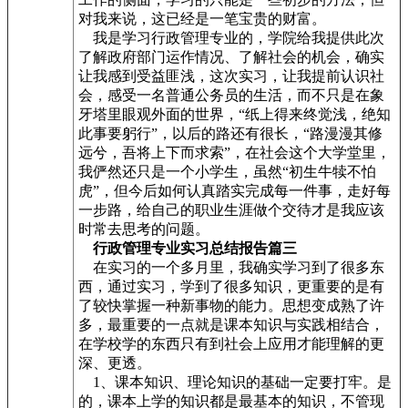
对我来说，这已经是一笔宝贵的财富。
我是学习行政管理专业的，学院给我提供此次
了解政府部门运作情况、了解社会的机会，确实
让我感到受益匪浅，这次实习，让我提前认识社
会，感受一名普通公务员的生活，而不只是在象
牙塔里眼观外面的世界，“纸上得来终觉浅，绝知
此事要躬行”，以后的路还有很长，“路漫漫其修
远兮，吾将上下而求索”，在社会这个大学堂里，
我俨然还只是一个小学生，虽然“初生牛犊不怕
虎”，但今后如何认真踏实完成每一件事，走好每
一步路，给自己的职业生涯做个交待才是我应该
时常去思考的问题。
行政管理专业实习总结报告篇三
在实习的一个多月里，我确实学习到了很多东
西，通过实习，学到了很多知识，更重要的是有
了较快掌握一种新事物的能力。思想变成熟了许
多，最重要的一点就是课本知识与实践相结合，
在学校学的东西只有到社会上应用才能理解的更
深、更透。
1、课本知识、理论知识的基础一定要打牢。是
的，课本上学的知识都是最基本的知识，不管现