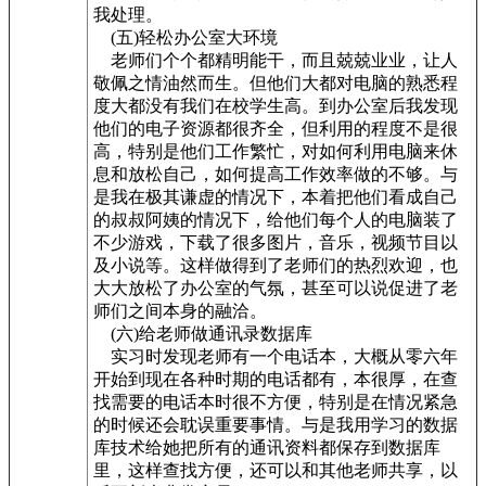
我处理。
(五)轻松办公室大环境
老师们个个都精明能干，而且兢兢业业，让人
敬佩之情油然而生。但他们大都对电脑的熟悉程
度大都没有我们在校学生高。到办公室后我发现
他们的电子资源都很齐全，但利用的程度不是很
高，特别是他们工作繁忙，对如何利用电脑来休
息和放松自己，如何提高工作效率做的不够。与
是我在极其谦虚的情况下，本着把他们看成自己
的叔叔阿姨的情况下，给他们每个人的电脑装了
不少游戏，下载了很多图片，音乐，视频节目以
及小说等。这样做得到了老师们的热烈欢迎，也
大大放松了办公室的气氛，甚至可以说促进了老
师们之间本身的融洽。
(六)给老师做通讯录数据库
实习时发现老师有一个电话本，大概从零六年
开始到现在各种时期的电话都有，本很厚，在查
找需要的电话本时很不方便，特别是在情况紧急
的时候还会耽误重要事情。与是我用学习的数据
库技术给她把所有的通讯资料都保存到数据库
里，这样查找方便，还可以和其他老师共享，以