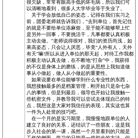
很欠缺，常常有眼高手低的坏毛病，所以我们可
以清晰地看到，很多人大学毕业等于失业了。
关于学会放低自己的姿态，记得在我们实习之
前，团委老师就告诉我们，“去到单位，首先记住
的就是不要给单位添麻烦，至于能不能够帮上忙
是另外一回事，不要挑活干，凡事都要认真积极
主动去做。”老师说得很对，我们的资历尚浅，如
果高姿态，只会让人厌恶，毕竟“人外有人，天外
有天”嘛!所以从进入单位的那天起，对待工作我都
积极主动认真去做，在不断地“打杂”中，我获得
的不仅是身体上的磨练，的是从思想上我知道做
事从小做起，做人从小做起的重要性。
如果说要在单位能够学到什么专业性的东西，
我想接触最多的是档案管理，刚开始只是杂七杂
八的事情，但是到最后，领导也开始让我接触一
些机密文件，并教导我可以尝试去体现自己的特
点，我想这是大家对我信任的表现，其实这也算
一件为人处世的技巧吧。
在一个月的是实习期里，我慢慢地跟单位的人
建立了良好的关系，还结识了一些朋友，这是我
步入社会的第一课，虽然一个月里看到的只能是
工作的侧面，学习的只能是一些初步的方法，但