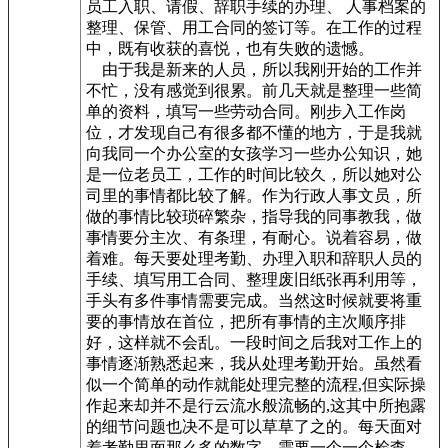
员工入职、请假、辞职手续的办理、 人事档案的
整理、保管、用工合同的签订等。在工作的过程
中，既有收获的喜悦，也有失败的遗憾。
由于我是新来的人员，所以我刚开始的工作并
不忙，没有感觉到很累。前几天就是整理一些简
单的资料，填写一些劳动合同。刚步入工作岗
位，才发现自己有很多都不懂的地方，于是我就
向我同一个办公室的女孩学习一些办公知识，她
是一位老员工，工作的时间比较久，所以她对公
司里的事情都比较了解。作为行政人事文员，所
做的事情比较琐碎繁杂，指导我的同事教我，做
事情要分主次、有条理，有耐心。说着容易，做
着难。每天要处理考勤、办理入职和辞职人员的
手续、填写用工合同、整理废旧纸张再利用等，
手头有多件事情需要完成。当然这时候就要将重
要的事情放在首位，把所有事情的主次顺序排
好，这样就不会乱。一段时间之后我对工作上的
事情逐渐熟悉起来，我从处理考勤开始。虽然看
似一个简单的动作就能处理完整的流程,但实际操
作起来却并不是行云流水般流畅的,这其中所抱露
的细节问题也决不是可以草草了之的。每天面对
着考勤里面那么多的数字，需要一个一个检查，