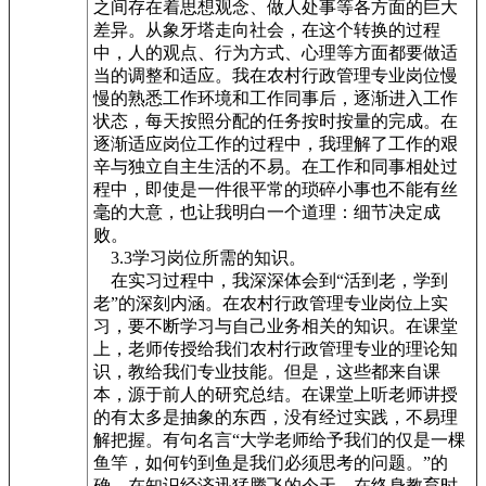
之间存在着思想观念、做人处事等各方面的巨大
差异。从象牙塔走向社会，在这个转换的过程
中，人的观点、行为方式、心理等方面都要做适
当的调整和适应。我在农村行政管理专业岗位慢
慢的熟悉工作环境和工作同事后，逐渐进入工作
状态，每天按照分配的任务按时按量的完成。在
逐渐适应岗位工作的过程中，我理解了工作的艰
辛与独立自主生活的不易。在工作和同事相处过
程中，即使是一件很平常的琐碎小事也不能有丝
毫的大意，也让我明白一个道理：细节决定成
败。
3.3学习岗位所需的知识。
在实习过程中，我深深体会到“活到老，学到
老”的深刻内涵。在农村行政管理专业岗位上实
习，要不断学习与自己业务相关的知识。在课堂
上，老师传授给我们农村行政管理专业的理论知
识，教给我们专业技能。但是，这些都来自课
本，源于前人的研究总结。在课堂上听老师讲授
的有太多是抽象的东西，没有经过实践，不易理
解把握。有句名言“大学老师给予我们的仅是一棵
鱼竿，如何钓到鱼是我们必须思考的问题。”的
确，在知识经济迅猛腾飞的今天，在终身教育时