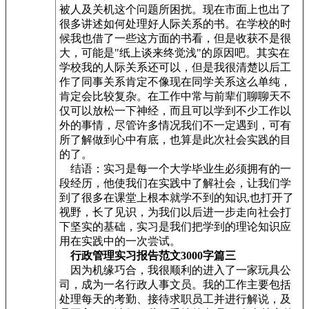
被人及关机这个问题所困扰。现在市面上也出了
很多讲述如何处理好人际关系的书。在学校的时
候我也借了一些这方面的书看，但是收获不是很
大，可能是"纸上谈来终觉浅"的原因吧。其实在
学校我的人际关系还可以，但是我很清楚以后工
作了同事关系肯定不像现在同学关系这么单纯，
肯定会比较复杂。在工作中常与前辈们聊聊天不
仅可以放松一下神经，而且可以学到不少工作以
外的事情，尽管许多情况我们不一定遇到，可有
所了解做到心中有底，也算是此次社会实践的目
的了。
结语：实习是每一个大学毕业生必须拥有的一
段经历，他使我们在实践中了解社会，让我们学
到了很多在课堂上根本就学不到的知识,也打开了
视野，长了见识，为我们以后进一步走向社会打
下坚实的基础，实习是我们把学到的理论知识应
用在实践中的一次尝试。
行政管理实习报告范文3000字篇三
因为机缘巧合，我很顺利的进入了一家玩具公
司，成为一名行政人事文员。我的工作主要包括
处理每天的考勤、接待求职员工并进行解说，及