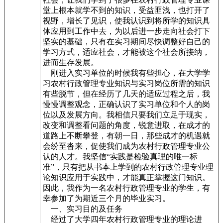
堂上根本就学不到的知识，受益匪浅，也打开了
视野，增长了见识，使我认识到将所学的知识具
体应用到工作中去，为以后进一步走向社会打下
坚实的基础，只有在实习期间尽快调整好自己的
学习方式，适应社会，才能被这个社会所接纳，
进而生存发展。
刚进入实习单位的时候我有些担心，在大学学
习农村行政管理专业知识与实习岗位所需的知识
有些脱节，但在经历了几天的适应过程之后，我
慢慢调整观念，正确认识了实习单位和个人的岗
位以及发展方向。我相信只要我们立足于现实，
改变和调整看问题的角度，锐意进取，在成才的
道路上不断攀登，有朝一日，那些成才的机遇就
会纷至沓来，促使我们成为农村行政管理专业公
认的人才。我坚信“实践是检验真理的唯一标
准”，只有把从书本上学到的农村行政管理专业理
论知识应用于实践中，才能真正掌握这门知识。
因此，我作为一名农村行政管理专业的学生，有
幸参加了为期近三个月的毕业实习。
一、实习目的及任务
经过了大学四年农村行政管理专业的理论进