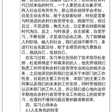
代已经来临的时代，一个人要想在走出象牙塔、
跨入社会后有所作为，那么现在就得学会求知，
自觉主动去求知，敢于去探索钻研，特别是需要
与时俱进的农村行政管理专业。因循守旧，得过
且过，不思进取，胸无大志，注定要在转眼间被
时代淘汰。反之，与时俱进，自主探索，自觉学
习，不断创新，才是成功必由之路。为了能够融
入到职场、融入到社会，我们必须不断学习，多
进行社会实践活动，敢于去艰苦的地方磨炼自
己，挑战自己，造就自己。
在实习过程，实习单位安排的了技术指导杜老
师，杜老师傅是个和蔼亲切的人，他先带领我们
熟悉工作环境和农村行政管理专业岗位的相关业
务，之后他亲切的和我们交谈关于本部门的工作
性质，目前的主要工作任务、本部门的主要工作
同事以及我们的未来的工作安排，同时带领我们
认识本部门的工作人员，并让我们虚心地向这些
辛勤地在农村行政管理专业工作岗位上的前辈学
习，在遇到不懂得问题后要积极请教前辈。
四、实习心得体会
4.1人生角色的转变