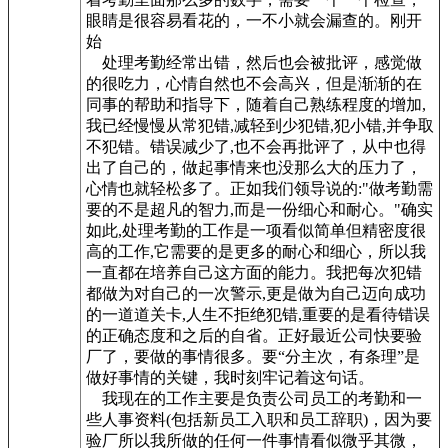
眼睛是很容易看花的，一不小就会漏查的。刚开
始
处理考勤经常出错，然后也会被批评，感觉做
的很吃力，心情自然也不会高兴，但是渐渐的在
同事的帮助和指导下，随着自己熟练程度的增加,
我已经慢慢从常犯错,减轻到少犯错,犯小错,并争取
不犯错。错误减少了,也不会再批评了，从中也得
出了自己的，做起事情来也没那么大的压力了，
心情也就轻松多了。正如我们领导说的:"做考勤需
要的不是超凡的智力,而是一份细心和耐心。"确实
如此,处理考勤的工作是一项看似简单但精密度很
高的工作,它需要的是更多的耐心和细心，所以我
一直都在培养自己这方面的能力。我把每次犯错
都做为对自己的一次警示,更是做为自己迈向成功
的一道道关卡,人生不拒绝犯错,重要的是看待错误
的正确态度和之后的自省。正好最近公司快要验
厂了，要做的事情很多。要“分主次，有条理”是
做好事情的关键，我时刻牢记着这句话。
我现在的工作主要是负责公司员工的考勤和一
些人事资料(包括新员工入职和员工辞职)，因为要
验厂所以我所做的任何一件事情看似微乎其微，