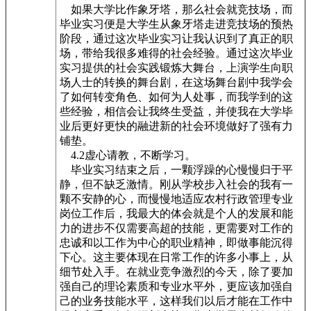
如果大学比作象牙塔，那么社会就竞技场，而
毕业实习便是大学生从象牙塔走进竞技场的预热
阶段，通过这次毕业实习让我认识到了真正的职
场，带给我很多难得的社会经验。通过这次毕业
实习提供的社会实践锻炼大舞台，上演学生向职
场人士的转换的舞台剧，在这场舞台剧中我学会
了如何转变角色、如何为人处事，而我学到的这
些经验，相信会让我终生受益，并使我在大学毕
业后更好更快的融进新的社会环境做好了强有力
铺垫。
4.2虚心请教，不断学习。
毕业实习结束之后，一颗浮躁的心慢慢归于平
静，但不缺乏激情。刚从学校步入社会的我有一
颗不安静的心，而慢慢地适应农村行政管理专业
岗位工作后，我最大的体会就是个人的发展和能
力的进步不仅需要高超的技能，更需要对工作的
忠诚和以工作为中心的职业精神，即做事能沉得
下心。这主要体现在日常工作的许多小事上，从
细节处入手。在就业竞争激烈的今天，除了要加
强自己的理论素质和专业水平外，更应该加强自
己的业务技能水平，这样我们以后才能在工作中