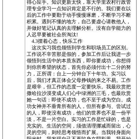
得心应手。知识更新太快，靠大学里农村行政管
理专业学习一点知识肯定是不行的。我们要在以
后的工作中要勤于动手慢慢琢磨，不断学习不断
积累。遇到不懂的地方，自己要虚心请教他人，
并做好笔记认真的去理解分析。没有自学能力的
人迟早要被社会所淘汰!
4.3摆着心态，快乐工作
这次实习我也领悟到学生和职场员工的区别。
工作说不辛苦那是假的，参加工作后让我进一步
领悟到生活中的本质东西，即你要成功，你想得
到你所希望的状态，首先你必须付出十二分的努
力，正所谓：台上一分钟台下十年功。实习以
后，我们才真正体会父母挣钱的来之不易。工作
是艰辛，但工作的态度一定要快乐。我最欣赏把
撒哈拉沙漠变成人们心中绿洲的三毛，也最欣赏
她一句话：即使不成功，也不至于成为空白。成
功女神并不垂青所有的人，但所有参与、尝试过
的人，即使没有成功，他们的世界也不是一份平
淡，不是一片空白。实习的工作是忙碌的，也是
充实的。生活的空间，须借清理挪减而留出，心
灵的空间，则经思考领悟而扩展。当我转身面向
阳光时，我发现自己不再陷身在阴影里。我开始