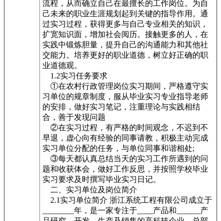
流程，从而确立自己在最擅长的工作岗位。为自
己未来的职业生涯规划起到关键的指导作用。通
过实习过程，获得更多与自己专业相关的知识，
扩宽知识面，增加社会阅历。接触更多的人，在
实践中锻炼胆量，提升自己的沟通能力和其他社
交能力。培养更好的职业道德，树立好正确的职
业道德观。
1.2实习任务要求
①在农村行政管理岗位实习期间，严格遵守实
习单位的规章制度，服从毕业实习专业指导老师
的安排，做好实习笔记，注重理论与实践相结
合，善于发现问题
②在实习过程，有严格的时间观念，不迟到不
早退，虚心向有经验的同事请教，积极主动完成
实习单位分配的任务，与单位同事和谐相处;
③每天都认真总结当天的实习工作所遇到的问
题和收获体会，做好工作反思，并按照学校毕业
实习要求及时撰写毕业实习日记。
二、实习单位及岗位简介
2.1实习单位简介 浙江系统工程有限公司成立于
________年，是一家专注于____产品和______产
品研究、开发、生产及销售的高科技企业，总部