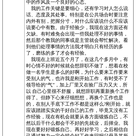
中的作风及一个良好的心态。
我的工作关键是要细心，还有学习对人怎么说
话、态度及其处事。特别是在公共场合时要注意
内外有别，把握分寸，对什么应该说什么不应该
说要心中有数。由于经验少，我现在这方面还有
欠缺。有时难免会出现一些我处理不好的事情，
然后那个教我的同事或是主管就会帮忙解决。看
到他们处理事情的方法我才明白只有经历的多
了，磨练的多了才会有经验。
我现在上班近五个月了，在这几个多月中，有
时心情不好的时候就会想辞职不做了，想着在校
做一名学生是多么的好啊，为什么要来工作要来
受别人的气，也许我是刚开始工作，有时受不了
领导给的“气”，加上厂里又在验厂压力又大，所
以 自己心里很不舒服，就想辞职再重新换个工作
得了。但静下心来仔细想想，再换个工作也是
的，在别人手底下工作不都是这样么?刚开始，就
应该踏踏实实的干好自己的工作，毕竟又没有工
作经验，现在有机会就要从各方面锻炼自己，不
然以后干什么都会干不好的先就业，后择业。我
现在要好好锻炼自己。再好好学习，之后相信自
己通过努力一定会找个好工作来回报父母及其所