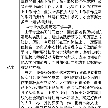
掌握的知识面不够广，尚不能轻松胜任农村行政
管理专业岗位工作，因此，尽管在不久的将来走
上工作岗位，但我应该将所从事的工作看作是新
的学习的开始，只是在实践中学习，才会掌握更
多专业知识和技能。
5.4专业实践阅历远不够丰富。
由于专业实习时间较少，因此很难将所学知识
运用与实践中去，通过实践所获取的阅历更是很
短缺。所以，今后我们在工作岗位上，一定要抓
住机会，多向从事农村行政管理专业岗位的前辈
学习，同时要转换学习方法和态度，改变以往过
于依赖老师的被动吸收学习方式，应主动积极向
他人学习和请教，同时加强自学能力和驾驭解决
范文
难题的本领。
总之，我会好好体会这次农村行政管理专业岗
位实习给我带来的成果，我相信这对我今后的工
作中是极其有帮助的。人生的路还很漫长，事业
路上的坎坷谁都不能预测，但是我们却要牢记优
胜劣汰这条亘古不变的原则，在这个处处充满挑
战的社会我们只能让自己不断加强。确定好自己
的人生目标，扎扎实实的工作，把自己融入社
会，让自己适应社会的发展需求。这次毕业实习