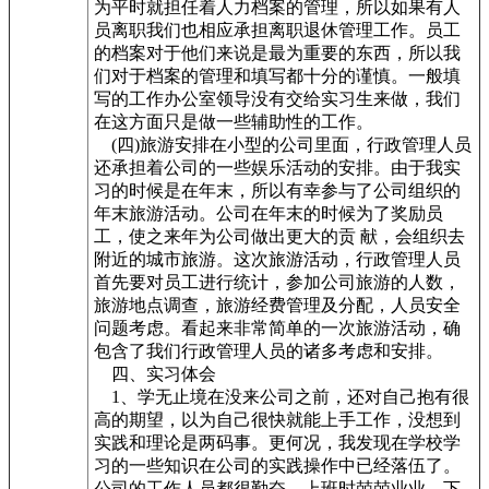
为平时就担任着人力档案的管理，所以如果有人
员离职我们也相应承担离职退休管理工作。员工
的档案对于他们来说是最为重要的东西，所以我
们对于档案的管理和填写都十分的谨慎。一般填
写的工作办公室领导没有交给实习生来做，我们
在这方面只是做一些辅助性的工作。
(四)旅游安排在小型的公司里面，行政管理人员
还承担着公司的一些娱乐活动的安排。由于我实
习的时候是在年末，所以有幸参与了公司组织的
年末旅游活动。公司在年末的时候为了奖励员
工，使之来年为公司做出更大的贡 献，会组织去
附近的城市旅游。这次旅游活动，行政管理人员
首先要对员工进行统计，参加公司旅游的人数，
旅游地点调查，旅游经费管理及分配，人员安全
问题考虑。看起来非常简单的一次旅游活动，确
包含了我们行政管理人员的诸多考虑和安排。
四、实习体会
1、学无止境在没来公司之前，还对自己抱有很
高的期望，以为自己很快就能上手工作，没想到
实践和理论是两码事。更何况，我发现在学校学
习的一些知识在公司的实践操作中已经落伍了。
公司的工作人员都很勤奋，上班时兢兢业业，下