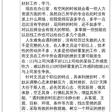
好好工作，学习。
现在在办公室，有空闲的时候就会看一些人力
资源方面的书，虽然自己所学的专业在此时没有
派上什么用场，但我觉得应该多学点，多学一点
总比没有学的好，花同样的时间，还不如多学，
对以后择业会有很大的帮助。 多掌握一些技能在
以后找工作也可以给自己多几个选择。
人生难免会遇到挫折，没有经历过失败的人生
不是完整的人生。在人事文员这个职位上，技术
性的劳动并不多，大多是些琐碎重复的工作，因
而文员在工作中所会遇到的挫折主要可能发生
在：[1]与上司沟通不好;[2]上司给的某份工作感觉
吃力，难以胜任;[3]对琐碎重复的工作感到怨烦;[4]
与上司发生争执。
针对文员这个职位的特点，具体到挫折时，不
妨从调整心态来舒解压力，面对挫折。古曰“天降
大任于斯人也，必先苦其心志，劳其筋骨，饿其
体肤，空乏其身，行拂乱其所为，增益其所不
能。” 遇到挫折时应进行冷静分析，从客观、主
观、目标、环境、条件等方面，找出受挫的原
因，采取有效的补救措施。树立一个辩证的挫折