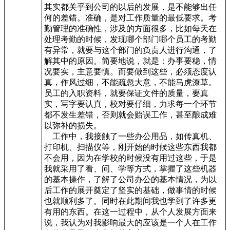
其实都关乎到公司的以后的发展，是不能够出任
何的差错。准确，是对工作质量的最低要求。考
勤管理的准确性，涉及的方面很多，比如每天在
处理考勤的时候，发现哪个部门哪个员工的考勤
有异常，就要与这个部门的负责人进行沟通，了
解其中的原因。简要地说，就是：办事要稳，情
况要实，主意要慎。而要做到这些，必须态度认
真，作风过细，不能疏忽大意，不能马虎潦草。
员工的入职资料，就要保证文件的质量，要真
实，写字要认真，校对要仔细，力求每一个环节
都不发生差错，否则就会贻误工作，甚至酿成难
以弥补的损失。
工作中，我接触了一些办公用品，如传真机、
打印机、扫描仪等，刚开始的时候这些东西我都
不会用，因为在学校的时候没有用过这些，于是
我就采用了看、问、学等方式，掌握了这些机器
的基本操作，了解了公司办公的基本情况，为以
后工作的展开奠定了坚实的基础，做事情的时候
也就顺利多了。同时在此期间我也学到了许多更
有用的东西。在这一过程中，从个人发展方面来
说，我认为对我影响最大的应该是一个人在工作