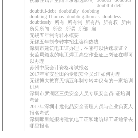
祝愿性赠言空间语录精选80句
doubtful debt
doubtful-debt
doubtfully
doubting
doubting Thomas
doubting-thomas
doubtless
doubtlessly
所有
所有制
所有品
所有权
所由
所见所闻
所说
所谓
所部
扁
无锡五年制专转本概要
无锡五年制专转本招生咨询热线
深圳市建筑电工证办理，在哪可以快速取证？
安监局颁发的电工焊工高空作业证上岗证在哪可
以办理
苏州中级会计资格考试报名
2017年宝安盐田的专职安全员c证如何办理
无锡博大教育无锡五年制专转本仅有的一家培训
机构
深圳市罗湖区三类安全人员专职安全员c证培训
考证
2017年深圳市危化品安全管理人员与企业负责人
报名考试
深圳哪里能报考建筑电工证和建筑焊工证通常去
哪里报名