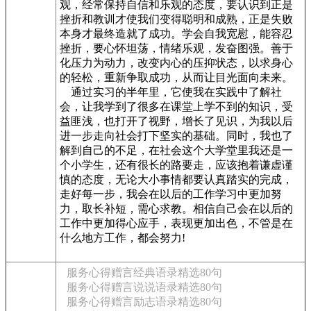
观，经常保持自信和乐观的态度，要认识到正是
挫折和教训才使我们变得聪明和成熟，正是失败
本身才最终造就了成功。学会自我宽慰，能容忍
挫折，要心怀坦荡，情绪乐观，发奋图强。善于
化压力为动力，改变内心的压抑状态，以求身心
的轻松，重新争取成功，从而让目光面向未来。
通过实习的半年里，它使我在实践中了解社
会，让我学到了很多在课堂上学不到的知识，受
益匪浅，也打开了视野，增长了见识，为我以后
进一步走向社会打下坚实的基础。同时，我也了
解到自己的不足，在社会这个大学堂里我还是一
个小学生，还有很长的路要走，应该抱着谦虚谨
慎的态度，无论大小事情都要认真踏实的完成，
走好每一步，我会在以后的工作学习中更加努
力，取长补短，需心求教。相信自己会在以后的
工作中更加得心应手，表现更加出色，不管是在
什么地方工作，都会努力!
服务心得赠言经典语录精选80句
服务心得赠言说说语录精选80句
服务心得赠言励志语录精选80句