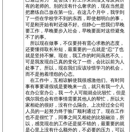
有的老师的。别的没有什么奢求的，现在当然是
把磨练自己放在第一位。在这几个月中，我学到
了一些在学校学不到的东西，即使都明白的事，
可是刚开始有时还做不好。但静心一想我们早晚
要工作，早晚要步入社会，早晚要面对这些避免
不了的事。
所以现在做事，不仅要持有需心求教的态度，
还要懂得取长补短，最重要的一点就是“忍”了也
就是坚持不懈。现在，我工作的时间虽然不久，
可是我发现自己真的变化了一些，会比以前为人
处事了。所以，现在我们应该珍惜学习的机会，
而不是抱着埋怨的心态。
在工作中，互相谅解使我很感激他们。有时同
事有事要请假或是要晚来一点，就只有我一个人
在办公室办公，我 一个人可能就会比较忙，但是
偶尔我也会有些事情需要其他人的帮忙，所以大
家相处的很好，没有什么隔合。上次经过全公司
人员的一起努力终于验厂顺利通过了。现在工作
也不是很忙了，同事之间又相处的比较融洽，所
以，感觉现在的工作还是挺不错的，最重要的就
是心里上没有什么额外的，不必要的压力，可以