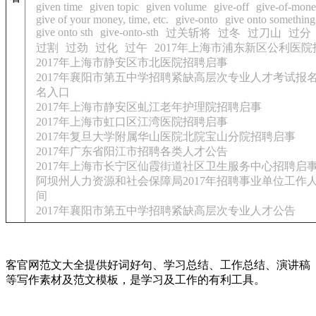
given time
given topic
given volume
give-off
give-of-mone
give of your money, time, etc.
give-onto
give onto something
give onto sth
give-onto-sth
过关斩将
过冬
过刀山
过分
过割
过劲
过化
过午
2017年上海市浦东新区公利医
2017年上海市静安区市北医院招聘启事
2017年襄阳市第五中学招聘紧缺高层次专业人才考试报
名入口
2017年上海市静安区虬江老年护理院招聘启事
2017年上海市虹口区江湾医院招聘启事
2017年复旦大学附属华山医院北院宝山分院招聘启事
2017年广东省阳江市招聘各类人才公告
2017年上海市长宁区仙霞街道社区卫生服务中心招聘启
阿坝州人力资源和社会保障局2017年招聘事业单位工作
间
2017年襄阳市第五中学招聘紧缺高层次专业人才公告
客官网范文大全提供好词好句、学习总结、工作总结、演讲稿
等写作素材及范文模板，是学习及工作的有利工具。