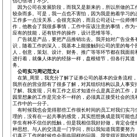
信心倍增了不少。
因为公司在发展阶段，而我又是新来的，所以所做的工
较杂而多。可是，我一点也不害怕，因为我是抱着学习的
工作多一点没关系，会很充实的，而且公司还让一位师傅
作，他教会了我很多事情，工作中应该注意的事情，作为
应有的技能，还有软件的操作，设计思维等等。
广告就是产品，要把产品推销出去。我开始对广告业务
识，随着工作的深入，我基本上能接触到公司的里的每个
人，创意，策划、设计、财务、推广等等环节都在我面前
进行着，就像人体的的经脉一样，盘根错节，但各行其道
务。
公司实习周记范文4
在第_周里，我充分了解了证券公司的基本的业务流程，
我所在的营业部有了很多了解，对其组织结构以及人事安
了解。我发现，只有工作之后才知道什么是真正的工作，
园里想象的工作是完全不一样的，必须真正接受社会的洗
工作中的一分子。
有时候我也会觉得那些工作很长时间的员工对我们实习
理的，没有在一起共事的感觉，其实想想换成是我可能也
学生有种不信任的抵触，但是我相信我好好做，肯定会使
种思想。与人的交流是一门学问，所以我知道我需要努力
们真正工作的时候也会面临同样的问题。我觉得近期内我