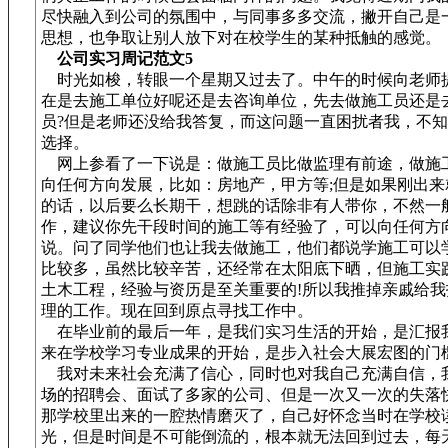
尽快融入到公司的氛围中，与同事多多交流，撇开自己是
思想，也争取让别人放下对在校学生的某种抵触的感觉。
公司实习周记范文
5
时光如梭，转眼一个星期又过去了。中午的时候向老师
在是去施工单位好呢还是去咨询单位，先去做施工员还是
员?但是老师还没给我答复，而这问题一直困扰者我，不
选择。
网上参看了一下说是：做施工员比做监理有前途，做施
向任何方向发展，比如：房地产，甲方等;但是如果刚出来
的话，以后要么长期干，想跳的话除非有人带你，不然一
作，建议你先干段时间的施工等有经验了，可以向任何方
说。问了同学他们也让我去做施工，他们都说学施工可以
比较多，虽然比较辛苦，还经常在太阳底下晒，但施工实
土木工程，经验与资历是至关重要的!所以我推掉亲戚给我
理的工作。现在回到原点寻找工作中。
在毕业前的最后一年，是我们实习生活的开始，是汇报
来在学校学习专业成果的开始，是步入社会大展宏图的门
我对未来社会充满了信心，同时也对我自己充满自信，
场的招聘会、面试了多家的公司、但是一次又一次的失落
那学校里出来的一腔热情磨灭了，自己好怀念当时在学校
光，但是时间是不可能倒流的，根本就无法回到过去，每