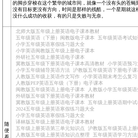
的脚步穿梭在这个繁华的城市间，就像一个没有头的苍蝇
没有目标更没有方向，时间是那样的残酷，一个星期就这
没什么成功的收获，有的只是失败与无奈。
北师大版五年级上册英语电子课本教材
五年级英语（下册）闽教版电子课本
五年级英语考试知
小学五年级英语寒假练习题大全
小学英语闽教版五年级上册电子课本
外研社五年级上册英语电子课本
冀教版五年级下册英语电子课本高清教材
小学英语预习
小学五年级辅导英语方法
沪教版五年级英语下册电子课
人教版五年级上英语作文写作
小学英语期末考怎么复习
人教版PEP英语五年级（下册）电子课本
闽教版五年级英语上册电子课本
人教版小学五年级英语
外研版五年级下册英语电子课本教材
冀教版五年级上册英语电子课本
五年级上册英语期中试
2024五年级上册英语寒假练习题大全
小学五年级英语寒假练习题大全
译林版五年级上册英语电子课本教材
随
五年级上册英语第三单元知识点
沪教版五年级英语上册
便
人教版五年级上册英语知识点整理
五年级英语学习方法
看