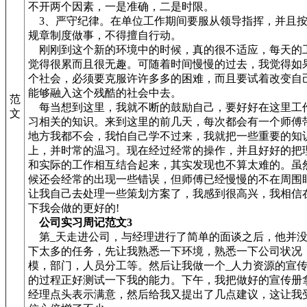
不开两个因素，一是准确，二是时限。
3、严守纪律。在单位工作期间要服从领导指挥，并且按
规章制度做事，不得擅自行动。
刚刚到这个新的环境中的时候，真的很不适应，每天的
觉得很累而且很无趣。可随着时间慢慢的过去，我觉得如
个社会，必须要克服许许多多的困难，而且要试着改变自
能够融入这个残酷的社会中去。
范
每当想到这里，我就不断的鼓励自己，要好好在这里工
文
习相关的知识。来到这里的前几天，每次都会有一个师傅
地方我都不会，我怕自己学不过来，我就把一些重要的知
上，并时常的温习。现在经过经常的操作，并且好好的把
和实际的工作相互结合起来，其实发现也不算太难的。虽
候还会经常的出现一些错误，但师傅已经慢慢的不在周围
让我自己去处理一些策划方案了，我感到很高兴，我相信
下我会做的更好的!
公司实习周记范文3
第_天走进公司，与经理进行了简单的面谈之后，他并没
下太多的任务，先让我熟悉一下环境，熟悉一下公司状况
模，部门，人员分工等。然后让我做一个_人力资源的宣
的过程正好测试一下我的能力。下午，我把做好的宣传册
经理点头表示满意，然后给我又提出了几点建议，这让我