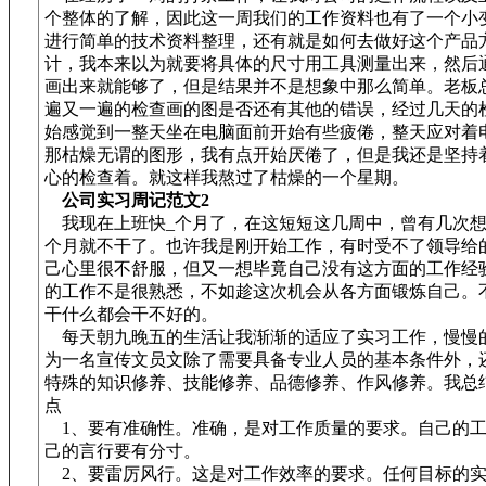
个整体的了解，因此这一周我们的工作资料也有了一个小
进行简单的技术资料整理，还有就是如何去做好这个产品
计，我本来以为就要将具体的尺寸用工具测量出来，然后通过a
画出来就能够了，但是结果并不是想象中那么简单。老板
遍又一遍的检查画的图是否还有其他的错误，经过几天的
始感觉到一整天坐在电脑面前开始有些疲倦，整天应对着
那枯燥无谓的图形，我有点开始厌倦了，但是我还是坚持
心的检查着。就这样我熬过了枯燥的一个星期。
公司实习周记范文2
我现在上班快_个月了，在这短短这几周中，曾有几次想
个月就不干了。也许我是刚开始工作，有时受不了领导给的
己心里很不舒服，但又一想毕竟自己没有这方面的工作经
的工作不是很熟悉，不如趁这次机会从各方面锻炼自己。
干什么都会干不好的。
每天朝九晚五的生活让我渐渐的适应了实习工作，慢慢
为一名宣传文员文除了需要具备专业人员的基本条件外，
特殊的知识修养、技能修养、品德修养、作风修养。我总
点
1、要有准确性。准确，是对工作质量的要求。自己的工
己的言行要有分寸。
2、要雷厉风行。这是对工作效率的要求。任何目标的实