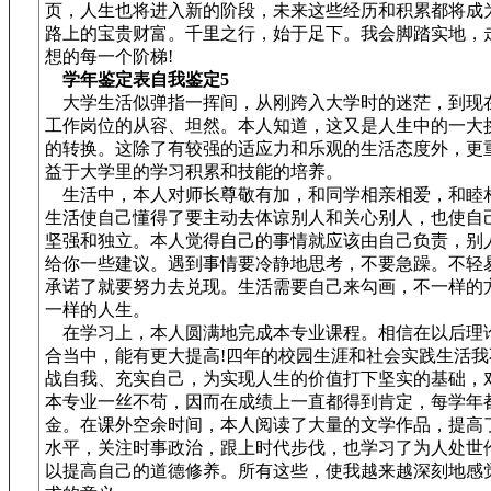
页，人生也将进入新的阶段，未来这些经历和积累都将成
路上的宝贵财富。千里之行，始于足下。我会脚踏实地，
想的每一个阶梯!
学年鉴定表自我鉴定5
大学生活似弹指一挥间，从刚跨入大学时的迷茫，到现
工作岗位的从容、坦然。本人知道，这又是人生中的一大
的转换。这除了有较强的适应力和乐观的生活态度外，更
益于大学里的学习积累和技能的培养。
生活中，本人对师长尊敬有加，和同学相亲相爱，和睦
生活使自己懂得了要主动去体谅别人和关心别人，也使自
坚强和独立。本人觉得自己的事情就应该由自己负责，别
给你一些建议。遇到事情要冷静地思考，不要急躁。不轻
承诺了就要努力去兑现。生活需要自己来勾画，不一样的
一样的人生。
在学习上，本人圆满地完成本专业课程。相信在以后理
合当中，能有更大提高!四年的校园生涯和社会实践生活我
战自我、充实自己，为实现人生的价值打下坚实的基础，
本专业一丝不苟，因而在成绩上一直都得到肯定，每学年
金。在课外空余时间，本人阅读了大量的文学作品，提高
水平，关注时事政治，跟上时代步伐，也学习了为人处世
以提高自己的道德修养。所有这些，使我越来越深刻地感