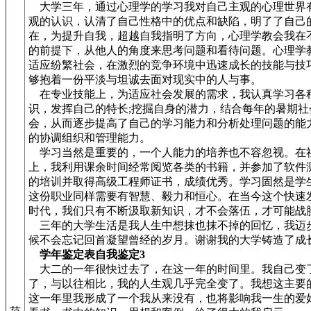
大学三年，通过心理学的学习我对自己主观的心理世界
观的认识，认清了自己性格中的优点和缺陷，明了了自己
在，为提升自我，超越自我指明了方向，心理学教会我在
的前提下，从他人的角度来思考问题和看待问题。心理学
适应纷繁社会，在激烈的竞争环境中迅速成长的技能与技
够抱着一份平淡与坦诚去面对现实中的人与事。
在专业技能上，为适应社会发展的需求，我认真学习各
识，发挥自己的特长;挖掘自身的潜力，结合每年的暑期社
会，从而逐步提高了自己的学习能力和分析处理问题的能
的协调组织和管理能力。
学习当然是重要的，一个人能力的培养也不容忽视。在
上，我利用课余时间经常阅览各类的书籍，并参加了软件
的培训并取得高级工程师证书，成绩优秀。学习固然是学
这份职业同样需要有智慧、毅力和恒心。在当今这个快速
时代，我们只有不断汲取新知识，才不会落伍，才可能战
三年的大学生活是我人生中想抹也抹不掉的回忆，我迈
候不会忘记回首凝望曾经的岁月。谢谢我的大学铸造了成
学年鉴定表自我鉴定3
大二的一年很快过去了，在这一年的时间里。我自己变
了，与以往相比，我的人生观几乎完全变了。我想这主要
这一年里我形成了一个我从来没有，也将影响我一生的爱