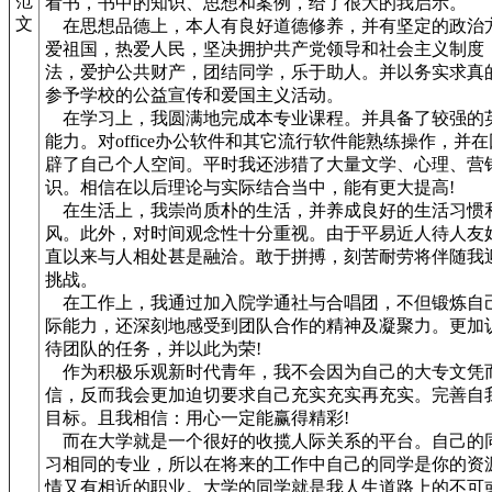
范
看书，书中的知识、思想和案例，给了很大的我启示。
文
在思想品德上，本人有良好道德修养，并有坚定的政治
爱祖国，热爱人民，坚决拥护共产党领导和社会主义制度
法，爱护公共财产，团结同学，乐于助人。并以务实求真
参予学校的公益宣传和爱国主义活动。
在学习上，我圆满地完成本专业课程。并具备了较强的
能力。对office办公软件和其它流行软件能熟练操作，并
辟了自己个人空间。平时我还涉猎了大量文学、心理、营
识。相信在以后理论与实际结合当中，能有更大提高!
在生活上，我崇尚质朴的生活，并养成良好的生活习惯
风。此外，对时间观念性十分重视。由于平易近人待人友
直以来与人相处甚是融洽。敢于拼搏，刻苦耐劳将伴随我
挑战。
在工作上，我通过加入院学通社与合唱团，不但锻炼自
际能力，还深刻地感受到团队合作的精神及凝聚力。更加
待团队的任务，并以此为荣!
作为积极乐观新时代青年，我不会因为自己的大专文凭
信，反而我会更加迫切要求自己充实充实再充实。完善自
目标。且我相信：用心一定能赢得精彩!
而在大学就是一个很好的收揽人际关系的平台。自己的
习相同的专业，所以在将来的工作中自己的同学是你的资
情又有相近的职业。大学的同学就是我人生道路上的不可