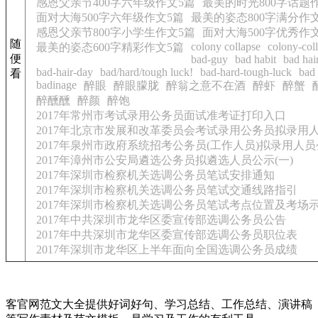
感恩父亲节400字六年级作文5篇
最美的时光800字话题
面对大海500字六年级作文5篇
最美的姿态800字满分作
感恩父亲节800字小学生作文5篇
面对大海500字优秀作
随
colony collapse
colony-col
最美的姿态600字精彩作文5篇
便
bad-guy
bad habit
bad hai
bad-hair-day
bad/hard/tough luck!
bad-hard-tough-luck
bad 
看
badinage
醉眼
醉眼朦胧
醉翁之意不在酒
醉虾
醉蟹
醉醺醺
醉颜
醉饱
2017年常州市考试录用公务员面试准考证打印入口
2017年北京市发展和改革委员会考试录用公务员拟录用
2017年泉州市政府系统招考公务员(工作人员)拟录用人员
2017年漳州市公安局遴选公务员拟遴选人员公示(一)
2017年深圳市检察机关选调公务员笔试安排通知
2017年深圳市检察机关选调公务员笔试交通线路指引
2017年深圳市检察机关选调公务员笔试考点位置及考场
2017年中共深圳市龙华区委宣传部选调公务员公告
2017年中共深圳市龙华区委宣传部选调公务员职位表
2017年深圳市龙华区上半年面向全国选调公务员成绩
客官网范文大全提供好词好句、学习总结、工作总结、演讲稿