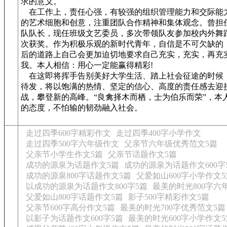
求的意义。
在工作上，责任心强，有较强的组织管理能力和交际能
的艺术细胞和创意，注重团队合作精神和集体观念。曾担
队队长，现任班级文艺委员，多次带领队友参加校内外舞
次获奖。作为积极乐观的新时代青年，自信是不可欠缺的
后的道路上自己会更加迫切地要求自己充实，充实，再充
我。本人相信：用心一定能赢得精彩!
在这即将挥手告别美好大学生活、踏上社会征途的时候
待发，将以饱满的热情、坚定的信心、高度的责任感去迎
战，攀登新的高峰。“良禽择木而栖，士为伯乐而荣”，本
的态度，不怕输的韧劲融入社会。
走过四季600字精彩作文
走过四季400字小学作文
走过四季500字六年级作文
父亲节六年级优秀范文5篇
父亲节小学生作文5篇
父亲节话题作文5篇
成功的源泉为话题作文5篇
成功的源泉为话题作文600字
成功的源泉800字话题作文5篇
父爱如山600字小学作文5
以成功的源泉为话题作文800字5篇
最美的时光800字六
父爱如山800字话题作文5篇
影子500字精彩作文5篇
父亲节600字高分作文5篇
最美的时光700字优秀范文5篇
以影子为话题作文600字5篇
最美的时光600字小学作文5