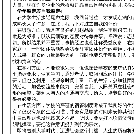
力量。现在许多企业的老板就是靠自己同学的协助才取得
学年鉴定表自我鉴定4
在大学生活接近尾声之际，我回首过往，才发现点滴的
成熟长大了许多，在此，我写下对过去自我的评价。
在思想方面，我具有良好的思想品质，我注重脚踏实地
做起为标准，以认真细致的态度对待每件事。俗话说：态
切。所以结果并不重要，事情经过也会让你受益良多。在
家庭中，一些团体活动教会我要注重团体协作的精神，不
人成果，群众的力量是强大的，同时也要乐于帮助别人，
忱和宽容的心。
在学习方面，不能说很完美，但也按照学校的要求认真
个指标要求，认真学习，通过考试，取得相应的证书。学
要，但也会利用一些课余时间丰富自己的生活，参加社团
的活动，加强交流处事能力，完善自我。人际关系在社会
形的桥梁，架起人与人的沟通与交流，所以，培养良好的
很有必要的。
在生活方面，学校的严谨的宿管制度养成了我良好的生
有了仅仅有条的生活习惯，才会有足够的时间来安排其他
中自己理财也发现钱来之不易，所以，要更好地珍惜父母
胡乱挥霍，要把这种意识提升到行为层次。
即将告别大学时代，迈进社会这个门槛，人生的历程将