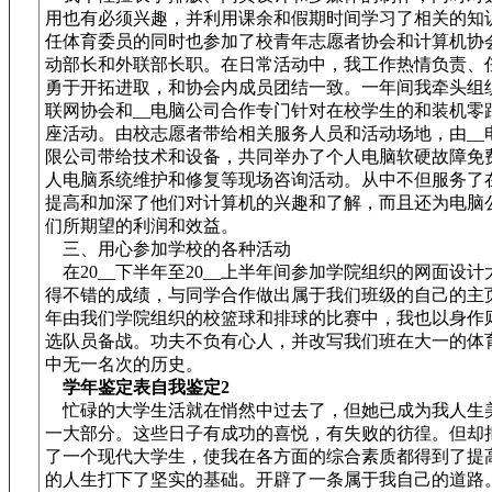
用也有必须兴趣，并利用课余和假期时间学习了相关的知
任体育委员的同时也参加了校青年志愿者协会和计算机协
动部长和外联部长职。在日常活动中，我工作热情负责、
勇于开拓进取，和协会内成员团结一致。一年间我牵头组
联网协会和__电脑公司合作专门针对在校学生的和装机零
座活动。由校志愿者带给相关服务人员和活动场地，由__
限公司带给技术和设备，共同举办了个人电脑软硬故障免
人电脑系统维护和修复等现场咨询活动。从中不但服务了
提高和加深了他们对计算机的兴趣和了解，而且还为电脑
们所期望的利润和效益。
三、用心参加学校的各种活动
在20__下半年至20__上半年间参加学院组织的网面设
得不错的成绩，与同学合作做出属于我们班级的自己的主
年由我们学院组织的校篮球和排球的比赛中，我也以身作
选队员备战。功夫不负有心人，并改写我们班在大一的体
中无一名次的历史。
学年鉴定表自我鉴定2
忙碌的大学生活就在悄然中过去了，但她已成为我人生
一大部分。这些日子有成功的喜悦，有失败的彷徨。但却
了一个现代大学生，使我在各方面的综合素质都得到了提
的人生打下了坚实的基础。开辟了一条属于我自己的道路