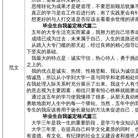
思维转化为成果才是硬道理，不要思前顾后犹豫不
真正的学习是在工作后进行的，有了实践更会有针
想更好的与人打交道是否应该去看看余世维的讲座，
毕业生自我鉴定格式篇二
五年的大专生活充实而紧凑，我努力把自己培养成
成绩已成为过去，未来属于自己。人生的道路还很
从踏入大专门槛的那天起，经过良师的精心指导以
下坚实的基础。
我最大的特点是：诚实守信，热心待人，勇于挑战
之上的。
范文
我的优点是诚实、热情、性格坚毅。我认为诚信是
情诚恳，所以从小学到大学一直与同学和老师相处
在我处理人际关系时充分展示了出来。我这个人有
的意志视为主要因素，相信只要有恒心铁棒就能磨
通过这五年的学习使我懂得了很多，从那天真幼稚
勇敢地面对人生中的每一个驿站。当然，五年中的
专生的我应该善用于扬长避短的方法来促进自己，
毕业生自我鉴定格式篇三
大学三年是我一生的重要阶段，是学习专业知识及
大学三年里，在提高自己科学文化素质的同时，也
有道德、有文化、有纪律的社会主义建设者和接班