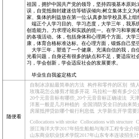
祖国，拥护中国共产党的领导，坚持四项基本原则;
误，自觉抵御封建迷信等错误倾向;树立集体主义
家、集体的利益放在第一位;认真参加学校及系上
端正个人学习目的、学习态度，大学三年，我系统
创造能力。力求理论和实践的统一。在学习和掌握
的各项活动。体，包括身体和心理两个方面。大学
康，体育合格标准达标。在心理方面，锻炼自己坚
大学三年，塑造了一个健康、充满自信的我，自信
光看问题，自身还有很多的缺点和不足，要适应社
习，学会创新，学会适应社会的发展要求。
毕业生自我鉴定格式
自制冰凉贴最简单的方法
构件和零件的区别
情
玫瑰花怎么修剪才能多开花
马拉松一般有多少公
20个元音音标有哪些_20个元音音标正确读法
天津
洋葱一般是几月种植的
全国消防安全日的由来简
房屋抵押贷款哪个银行利息低
大学新生开学需要
随便看
Collocations with stroke
Collocations with structure
C
浙江海洋大学2017年招生船舶与海洋工程专业介绍
山东商业职业技术学院2017年山东专本连读招生