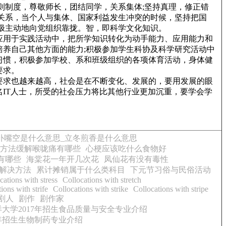
则制度，尊敬师长，团结同学，关系集体;坚持真理，修正错
关系，当个人与集体、国家利益发生冲突的时候，坚持把国
极主动地向党组织靠拢。智，即科学文化知识。
应用于实践活动中，把所学知识转化为动手能力、应用能力和
养自己其他方面的能力;积极参加学生科协及科学研究活动中
习惯，积极参加学校、系和班级组织的各项体育活动，身体健
要求。
要求也越来越高，社会是在不断变化、发展的，要用发展的眼
IT人士，所受的社会压力将比其他行业更加沉重，要学会学
补嘴空是什么意思_立冬煎香是什么意思
小方法缓解喉咙痛有哪些
心梗应该吃什么食物好
有哪些
海棠花一年开几次花
凤仙花有没有毒性
解决方法
累计摊销属于什么类科目
下元节习俗与民俗活动
cations with stress
Collocations with stretch
ions with strife
Collocations with strike
Collocations with stripe
剧人
剧作
剧作家
大学2017年招生食品质量与安全专业介绍
7年招生生物制药专业介绍