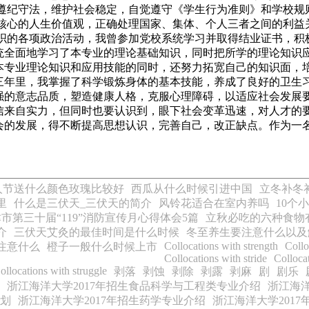
遵纪守法，维护社会稳定，自觉遵守《学生行为准则》和学校规
为核心的人生价值观，正确处理国家、集体、个人三者之间的利益
组织的各项政治活动，我曾参加党校系统学习并取得结业证书，积
全面地学习了本专业的理论基础知识，同时把所学的理论知识
本专业理论知识和应用技能的同时，还努力拓宽自己的知识面，培
三年里，我掌握了科学锻炼身体的基本技能，养成了良好的卫生
强的意志品质，塑造健康人格，克服心理障碍，以适应社会发展
来自实力，但同时也要认识到，眼下社会变革迅速，对人才的
会的发展，得不断提高思想认识，完善自己，改正缺点。作为一名
人节送什么颜色玫瑰比较好
西瓜从什么时候引进中国
立冬补冬
里
什么是三伏天_三伏天的简介
风铃花适合在室内养吗
10个
市第三十届“119”消防宣传月心得体会5篇
立秋必吃的六种食物
介
三伏天艾灸的最佳时间是什么时候
冬至养生要注意什么以及
Collocations with strength
Collo
注意什么
橙子一般什么时候上市
Collocations with stride
Collocat
ollocations with struggle
剥落
剥蚀
剥除
剥露
剥麻
剧
剧乐
浙江海洋大学2017年招生食品科学与工程类专业介绍
浙江海洋
计划
浙江海洋大学2017年招生药学专业介绍
浙江海洋大学201