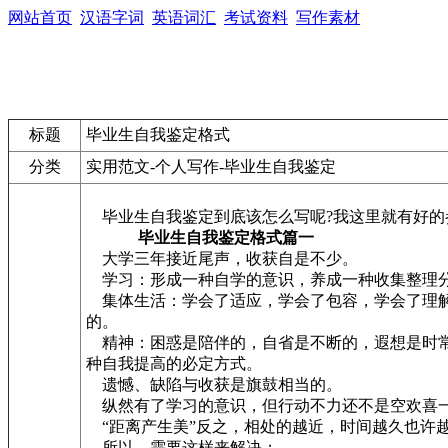
网站首页
汉语字词
英语词汇
考试资料
写作素材
标题
毕业生自我鉴定格式
分类
实用范文-个人写作-毕业生自我鉴定
毕业生自我鉴定到底该怎么写呢?我这里就有好的
毕业生自我鉴定格式篇一
大学三年接近尾声，收获自是不少。
学习：形成一种自学的意识，养成一种收集整理分
集体生活：学会了适应，学会了包容，学会了理解
的。
精神：困惑是陪伴的，自省是不断的，遐想是时常
种自我提高的必定方式。
遗憾、缺陷与收获是旗鼓相当的。
纵然有了学习的意识，但行动不力还不是空欢喜一
“距离产生美”反之，相处的越近，时间越久也许
所以，需要这样来解决：