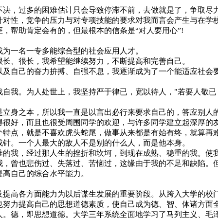
决，过多的困难估计只会导致停滞不前，去做就是了，争取尽力
对性，竞争的压力与对专项技能的要求对我而言会产生与在学校
帮助肯定会有的，但最根本的信条是“对人要用心”!
为一名一专多能综合型的社会应用人才。
长、很长，我希望能继续努力，不断提高和完善自己。
及自己的奋力拚搏、自强不息，我逐渐成为了一个能适应社会
自我。为人处世上，我坚持严于律已，宽以待人，"若要人敬已
立身之本，所以我一直是以言出必行来要求自己的，答应别人
得很好，而且也很受周围同学的欢迎，与许多同学建立起深厚的
个特点，就是不喜欢虎头蛇尾，做事从来都是有始有终，就算再
成针。一个人最大的敌人不是别的什么人，而是他本身。
的我，经过那人生的挫折和坎坷，到现在成熟、稳重的我。使
我，曾也悲伤过、失落过、苦恼过，这缘由于我的不足和缺陷。
提高自己的综合水平能力。
提高各方面能力为以后谋生发展的重要阶段。从跨入大学的校
努力提高自己的思想道德素质，使自己成为德、智、体诸方面全
人。德，即思想道德。大学三年系统全面地学习了马列主义、毛