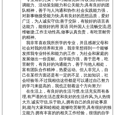
调能力、活动策划能力和公关能力;具有良好的团
队精神，善于与人沟通和协作;社会实践能力强，
对新事物接受能力快;具有良好的思想品质，爱好
广泛，为人诚实守信;善于交际，有较好的语言表
达能力，能很好的用 英语 同外国人士流畅交流;思
维敏捷;工作主动性高,做事认真负责，有吃苦耐劳
的精神。
我非常喜欢我所所学的专业，并且感谢父母和
社会对我的培养和支持，我非常想得到一个能够
发挥我专业特长和能力的工作，为社会和家庭的
发展做出一份贡献。自学能力强，善于思考，吃
苦耐劳，有良好的沟通能力，善于与他人相处，
富有团队合作精神，热爱运动。但人非完人，自
己在某些方面还是有一定的不足，比如知识，社
会经验等;不过我相信这些都是可以通过自己努力
的学习来提高的，我也正朝着这个方向努力!
在生活上，有良好的生活习惯,生活充实而有条
理,有严谨的生活态度和良好的生活作风,为人热情
大方,诚实守信,乐于助人,拥有自己的良好处事原
则,能与大家和睦相处.能够吃苦耐劳,具有很好的独
立能力.拥有丰富的的相关工作经验，很强的自学