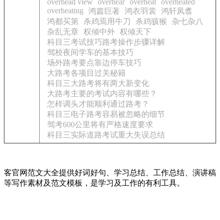
overhead view
overhear
overheat
overheated
overheating
鸿篇巨著
鸿衣羽裳
鸿轩凤翥
鸿都买第
杀鸡焉用牛刀
杀鸡骇猴
杂七杂八
杂乱无章
权倾中外
权倾天下
科目三考试技巧路考操作步骤详解
驾校夜间学车的基本技巧
场外路考要点靠边停车技巧
大路考各项目过关秘籍
科目三大路考将有两大新变化
大路考主要的考试内容有哪些？
怎样调头才能顺利通过路考？
科目三电子路考容易被忽略的细节
驾考600公里将有严格速度要求
科目三实际道路考试重大失误总结
客官网范文大全提供好词好句、学习总结、工作总结、演讲稿
等写作素材及范文模板，是学习及工作的有利工具。