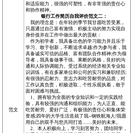
和适应能力，很强的可塑性，有非常强的责任心
和协作精神。
银行工作简历自我评价范文二：
我的理念是：在年轻的季节我甘愿吃苦受累，
只愿通过自己富有激情、积极主动的努力实现自
身价值并在工作中做出最大的贡献：
作为初学者，我具备出色的学习能力并且乐于
学习、敢于创新，不断追求卓越;作为参与者，我
具备诚实可信的品格、富有团队合作精神;作为领
导者，我具备做事干练、果断的风格，良好的沟
通和人际协调能力。受过系统的经济相关专业知
识训练，有在多家单位和公司的实习和兼职经历;
有很强的忍耐力、意志力和吃苦耐劳的品质，对
工作认真负责，积极进取，个性乐观执着，敢于
面对困难与挑战。
1、拥有较为全面的专业知识和一定的实践经
验，具有较强的沟通和组织能力，为人正直、能
范文
吃苦耐劳、爱好广泛，有极强的责任心和集体荣
誉感;四年的大学生活造就了我--钢铁航海人!我愿
用自己的双手与您共同打造……美好的未来。
2、本人积极向上，学习刻苦努力，团结同学，