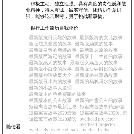
积极主动、独立性强、具有高度的责任感和敬
业精神，待人真诚、诚实守信、团结协作意识
强，能够吃苦耐劳，勇于挑战新事物。
银行工作简历自我评价
最新版抗日英雄的故事
最新版海的女儿故事
新版屈原爱国的故事
最新版励志的故事
最新版皇帝的新装故事
最新版屈原的故事
最新版西游记的故事
最新版十二生肖的故事
最新版感人的故事
最新版女娲造人的故事
最新版小白兔的故事
最新版后羿射日的故事
最新版神话故事大全
最新版格林童话故事
最新版丑小鸭的故事
最新的乌鸦喝水的故事
最新的小故事大道理
最新版本的龟兔赛跑的故事
最新版本的公主故事
最新的白雪公主的故事
短篇寓言故事最新汇总
短篇寓言故事精选5篇
短篇寓言故事2020最新
短篇寓言故事2020汇集
overhead projector
短篇寓言故事2020精选
overhead-projector
随便看
overheads
overhead track
overhead valve