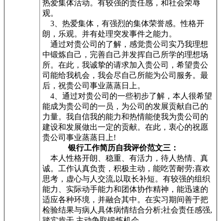
热爱集体活动。有较强的责任感，和社会荣辱
观。
3、热爱集体，有强烈的集体荣誉感。性格开
朗，乐观。并有处理突发事件之能力。
通过对贵公司的了解，感觉贵公司实乃我理想
中锻炼自己，完善自己并发挥自己所学的理想场
所。在此，我诚挚的请求加入贵公司，希望贵公
司能给我机会，我会尽自己所能为公司服务。最
后，祝贵公司事业蒸蒸日上。
4、通过对贵公司的一些初步了解，本人很希望
能成为贵公司的一员，为公司的发展贡献自己的
力量。我自信我的能力和热情能使我为贵公司的
建设和发展做出一定的贡献。在此，衷心的祝愿
贵公司事业蒸蒸日上!
银行工作简历自我评价范文三：
本人性格开朗、稳重、有活力，待人热情、真
诚。工作认真负责，积极主动，能吃苦耐劳;喜欢
思考，虚心与人交流,以取长补短。有较强的组织
能力、实际动手能力和团体协作精神，能迅速的
适应各种环境，并融合其中。在实习期间善于把
检验结果与病人具体病情结合分析;社会责任感强,
踏实肯干,主动争取锻炼机会。