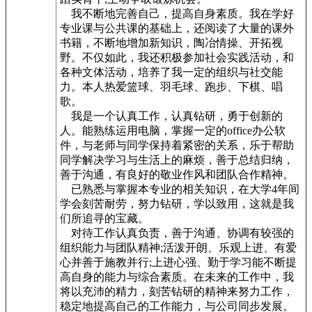
我不断地完善自己，提高自身素质。我在学好
专业课与公共课的基础上，还阅读了大量的课外
书籍，不断地增加新知识，陶冶情操、开拓视
野。不仅如此，我还积极参加社会实践活动，和
各种文体活动，培养了我一定的组织与社交能
力。本人热爱篮球、羽毛球、跑步、下棋、唱
歌。
我是一个认真工作，认真钻研，勇于创新的
人。能熟练运用电脑，掌握一定的office办公软
件，与老师与同学保持着紧密的关系，乐于帮助
同学解决学习与生活上的麻烦，善于总结归纳，
善于沟通，有良好的敬业作风和团队合作精神。
已熟悉与掌握本专业的相关知识，在大学4年间
学会刻苦耐劳，努力钻研，学以致用，这就是我
们所追寻的宝藏。
对待工作认真负责，善于沟通、协调有较强的
组织能力与团队精神;活泼开朗、乐观上进、有爱
心并善于施教并行;上进心强、勤于学习能不断提
高自身的能力与综合素质。在未来的工作中，我
将以充沛的精力，刻苦钻研的精神来努力工作，
稳定地提高自己的工作能力，与公司同步发展。