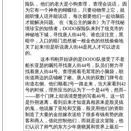
险队， 他们的老大是小狗查理， 查理会说话， 因
为它有一个神奇的蝴蝶结， 只要动物带上它，就
能听懂人话并能说话， 每次都要他们一起动脑筋
才能解决问题。 在《鬼公主的嫁衣》为了寻找秘
境珍宝的知情者，DODO探险队来到了纽克市的
神秘地下城，寻找唐人街44号。谁也没注意，黑
暗中，入口的暗门忽然被一根金色的丝线偷偷地
关了起来!但是听说唐人街44是死人才可以进去
的。
这本书刚开始讲的是DODO队接受了不老
船长亚瑟的嘱托寻找唐人街44号，队员们努力寻
找着唐人街44号。查理摇着毛茸茸的小脑袋，朝
街道两边的店铺瞅了瞅。唐人街的双数门牌号在
街道右侧。他们顺着2号一路走来，当大家看到42
号的时候，理所应当的认为下一个是44号，然而--
-------那个门牌上却清清楚楚的写着46号。这一切
是扑朔迷离，看到后来才知道真相原来是殷灵搞
的鬼，他说服了亚纶和艾薇，殷灵用他们的资助
制造了大量的金丝嫁衣送给了很多有钱有势的政
客和商人，借此控制他们，而就是这次冒险，他
们认识了帅气的东方少年唐晓翼和世界上最后一