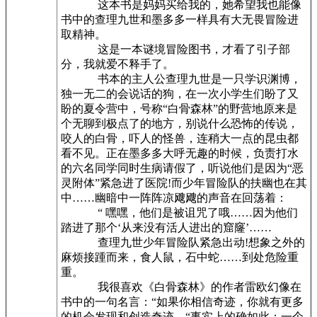
这本书是妈妈买给我的，她希望我也能像
书中的查理九世和墨多多一样具有大无畏冒险进
取精神。
这是一本谜境冒险图书，才看了引子部
分，我就爱不释手了。
书本的主人公查理九世是一只学识渊博，
独一无二的会说话的狗，在一次小学生们盼了又
盼的夏令营中，号称“白骨森林”的野营地原来是
个无聊到极点了的地方，别说什么恐怖的传说，
咬人的白骨，吓人的怪兽，连稍大一点的昆虫都
看不见。正在墨多多大呼无趣的时候，负责打水
的六名同学同时生病请假了，听说他们是因为“恶
灵附体”紧急进了医院!而少年冒险队的扶幽也在其
中……幽暗中一阵阵凉飕飕的声音在回荡着：
“ 嘿嘿，他们是被诅咒了哦……因为他们
踏进了那个‘从来没有活人进出的窟窿’……
查理九世少年冒险队紧急出动!想象之外的
麻烦接踵而来，食人鼠，石中蛇……到处危险重
重。
我很喜欢《白骨森林》的作者雷欧幻像在
书中的一句名言：“如果你相信奇迹，你就有更多
的机会发现和创造奇迹。“事实上的确如此：一个