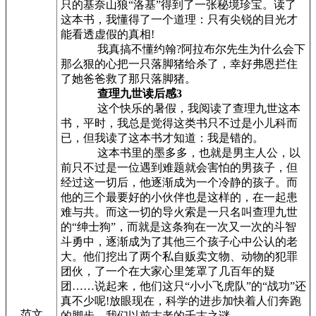
只的基奈山狼“洛基”得到了一张秘境珍宝。读了
这本书，我懂得了一个道理：只有尖锐的目光才
能看透虚假的真相!
我真搞不懂约翰?阿拉布尔先生为什么会下
那么狠的心把一只落脚猪给杀了，幸好弗恩拦住
了她爸爸救了那只落脚猪。
查理九世读后感3
这个快乐的暑假，我阅读了查理九世这本
书，平时，我总是觉得这类书只不过是小儿科而
已，但我读了这本书才知道：我是错的。
这本书里的墨多多，也就是男主人公，以
前只不过是一位遇到难题就会害怕的男孩子，但
经过这一切后，他逐渐成为一个冷静的孩子。而
他的三个最要好的小伙伴也是这样的，在一起患
难与共。而这一切的导火索是一只名叫查理九世
的“绅士狗”，而就是这条狗在一次又一次的斗智
斗勇中，逐渐成为了其他三个孩子心中公认的老
大。他们挖出了两个私自贩卖文物、动物的犯罪
团伙，了一个在大家心里笼罩了几百年的疑
团……说起来，他们这只“小小飞虎队”的“战功”还
真不少呢!放眼现在，科学的进步加快着人们奔跑
范文
的脚步，我们以前古老的千古之谜。