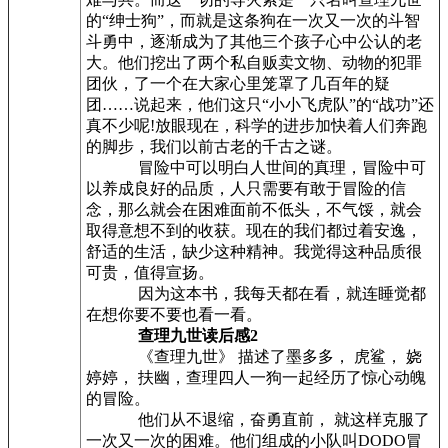
的“绅士狗”，而就是这条狗在一次又一次的斗智
斗勇中，逐渐成为了其他三个孩子心中公认的老
大。他们挖出了两个私自贩卖文物、动物的犯罪
团伙，了一个在大家心里笼罩了几百年的疑
团……说起来，他们这只“小小飞虎队”的“战功”还
真不少呢!放眼现在，科学的进步加快着人们奔跑
的脚步，我们以前古老的千古之谜。
冒险中可以明白人世间的真理，冒险中可
以养成良好的品质，人只需要有敢于冒险的信
念，那么就会在困难面前不低头，不气馁，就会
取得意想不到的收获。现在的我们都过着安逸，
舒适的生活，缺少这种精神。我觉得这种品质很
可贵，值得宣扬。
因为这本书，我每天都在看，就连睡觉都
在想你要不要也看一看。
查理九世读后感2
《查理九世》 描述了墨多多， 虎鲨， 娆
婷婷， 扶幽，查理四人一狗一起经历了惊心动魄
的冒险。
他们从不退缩，奋勇直前， 就这样克服了
一次又一次的困难。他们组成的小队叫DODO冒