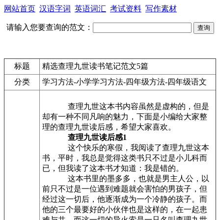
网站首页
汉语字词
英语词汇
考试资料
写作素材
请输入您要查询的范文：
标题
精选查理九世读书笔记范文5篇
分类
学习方法-小学学习方法-四年级方法-四年级语文
查理九世这本书内容虽然是虚构的，但是
却有一种不同凡响的魅力，下面是小编给大家整
理的查理九世读后感，希望大家喜欢。
查理九世读后感1
这个快乐的寒假，我阅读了查理九世这本
书，平时，我总是觉得这类书只不过是小儿科而
已，但我读了这本书才知道：我是错的。
这本书里的墨多多，也就是男主人公，以
前只不过是一位遇到难题就会害怕的男孩子，但
经过这一切后，他逐渐成为一个冷静的孩子。而
他的三个最要好的小伙伴也是这样的，在一起患
难与共。而这一切的导火索是一只名叫查理九世