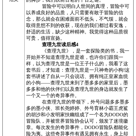
冒险中可以明白人世间的真理，冒险中可
以养成良好的品质，人只需要有敢于冒险的信
念，那么就会在困难面前不低头，不气馁，就会
取得意想不到的收获，现在的我们都过着安逸，
舒适的生活，缺少这种精神。我觉得这种品质很
可贵，值得宣扬。
查理九世读后感4
《查理九世》，是一套探险类的书，我一
开始并不知道查理九世是谁，也许你们跟我一
样，以为查理九世是一位王子什么的，我看了这
套书后，才知道：查理九世是一只神奇的小狗!这
套书讲述了自从一只会说话、拥有纯正皇家血统
的小狗——查理九世来到了墨多多的家里后，墨
多多和他的伙伴们以及查理九世的身边就发生了
一个又一个的奇异事件。
在查理九世的带领下，外号问题多多墨多
多的墨小侠、班长尧婷婷、外号育林小霸王虎鲨
的胡沙和小发明家扶幽组成了一个名为DODO的
冒险队，并被世界冒险协会认可，颁发了迷境徽
章。每次发生的奇异事件，DODO冒险队都能化
险为夷。这些奇异事件有遇见拥有永生，身上却