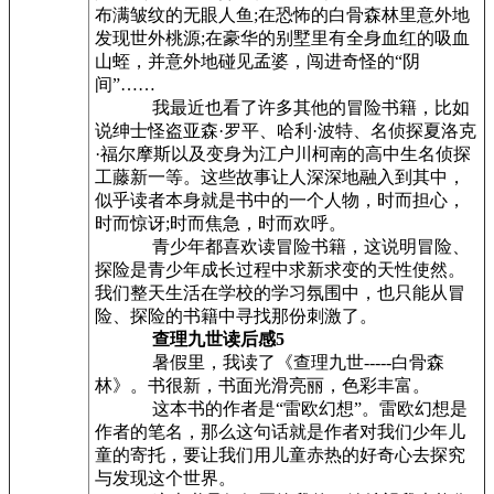
布满皱纹的无眼人鱼;在恐怖的白骨森林里意外地
发现世外桃源;在豪华的别墅里有全身血红的吸血
山蛭，并意外地碰见孟婆，闯进奇怪的“阴
间”……
我最近也看了许多其他的冒险书籍，比如
说绅士怪盗亚森·罗平、哈利·波特、名侦探夏洛克
·福尔摩斯以及变身为江户川柯南的高中生名侦探
工藤新一等。这些故事让人深深地融入到其中，
似乎读者本身就是书中的一个人物，时而担心，
时而惊讶;时而焦急，时而欢呼。
青少年都喜欢读冒险书籍，这说明冒险、
探险是青少年成长过程中求新求变的天性使然。
我们整天生活在学校的学习氛围中，也只能从冒
险、探险的书籍中寻找那份刺激了。
查理九世读后感5
暑假里，我读了《查理九世-----白骨森
林》。书很新，书面光滑亮丽，色彩丰富。
这本书的作者是“雷欧幻想”。雷欧幻想是
作者的笔名，那么这句话就是作者对我们少年儿
童的寄托，要让我们用儿童赤热的好奇心去探究
与发现这个世界。