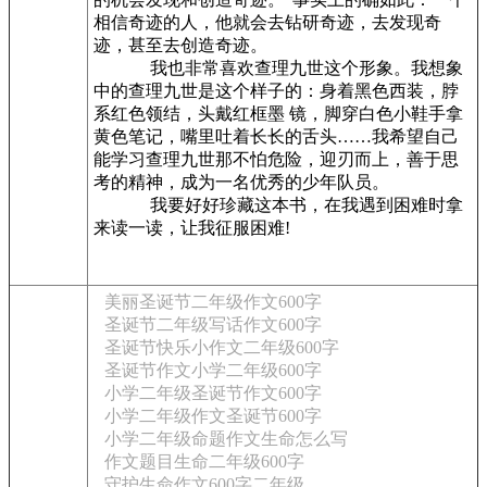
相信奇迹的人，他就会去钻研奇迹，去发现奇
迹，甚至去创造奇迹。
我也非常喜欢查理九世这个形象。我想象
中的查理九世是这个样子的：身着黑色西装，脖
系红色领结，头戴红框墨 镜，脚穿白色小鞋手拿
黄色笔记，嘴里吐着长长的舌头……我希望自己
能学习查理九世那不怕危险，迎刃而上，善于思
考的精神，成为一名优秀的少年队员。
我要好好珍藏这本书，在我遇到困难时拿
来读一读，让我征服困难!
美丽圣诞节二年级作文600字
圣诞节二年级写话作文600字
圣诞节快乐小作文二年级600字
圣诞节作文小学二年级600字
小学二年级圣诞节作文600字
小学二年级作文圣诞节600字
小学二年级命题作文生命怎么写
作文题目生命二年级600字
守护生命作文600字二年级