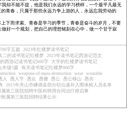
字我却不能不提，他是我们永远的学习榜样，一个最平凡最无
正的青春，只属于那些永远力争上游的人，永远忘我劳动的
将上下而求索。青春是学习的季节，青春是奋斗的岁月，不要
生做好一个规划，把自己的理想铭刻在心中，做一个甘于寂
00字五篇
2023年红楼梦读书笔记
高二的读书笔记红楼梦
2023年读书笔记西游记范文
的西游记读书笔记600字
大学的红楼梦读书笔记
九年级5篇
有关读书笔记红楼梦800字
struction
weapons-of-mass-destruction
wear
wearable
愚人
愚人节
愚众
愚傻
愚公
愚公移山
愚劣
表
2015年舟山市嵊泗县部分职位递补入围体检人员名单
学附属第三医院招聘中医科聘用合同治疗师启事
大学附属第三医院招聘结果公示