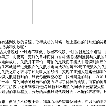
有遇到失败的苦涩，取得成功的时候，脸上露出的时灿烂的笑容
成功和失败呢?
。古人曾说过：“胜者不骄傲，败者不气馁。”讲的就是这个道理
接再厉，向更高、更好的目标而努力奋斗;当你遇到挫折与失败的
败走向成功。失败并不可怕，可怕的是我们不能从中意识到自己的
迪生不就是经过无数次的失败才走向成功的吗?经历了无数次的失
的失败之后才取得了如此骄人的战绩，实现了亚洲人短跑金牌零的
认识失败是暂时的，只要你能调整心态，找出问题的所在，在加
一样，有的同学通过自己的努力取得了优异的成绩，而有的同
绝不可骄傲，还要继续前进;考试暂时不理性的同学不要悲观失望
学知识的掌握程度，分数的高低只能代表过去，不能代表将来。
态，做到胜不骄败不馁。我真心地希望每位同学，在以后的学