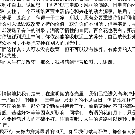
权利和自由。试回想一下那些励志电影：风雨哈佛路、肖申克的
精神支柱，一个不断给阿宝生活信心和兴趣的动力源泉。最后，
后来呢，遗忘了，忘得一干二净。所以，我有必要重提你们听得
什么可以诋毁或改变坚持的价值。或许你们不相信，但事实是，
，却浸透了奋斗的泪泉，洒满了牺牲的血雨。百合花也明白，那
使你被踩到泥土中间，你依然能够吸收泥土的养分，自己成长起
与众不同，不要把梦拴在别人的眼光中。
辞这样说：人可以没有教育，但不可以没有修养。有修养的人
谐地共处。
的人生有所改变，那么，我将感到非常欣慰……谢谢。
悄悄地想我们走来，在这明媚的春光里，我们已经进入高考冲
，一泻而过，转眼间，三年高中只剩下的不足百日。但是现在还
而不同的是另一部分同学勤奋拼搏近三年。前后两种的不同的高
贵贱、基础好坏等等因素所影响。同学们，所谓的花前月下，只
不要抱怨过去的基础不好。往前看吧，人生的道路可以逆转，时
自己。
不行"去努力拼搏最后的90天。如果我们做与不做，都会有人