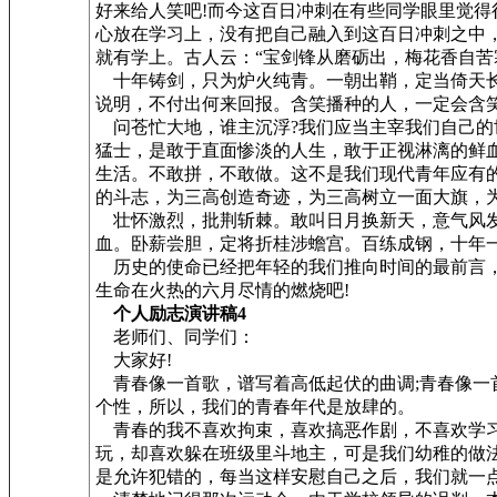
好来给人笑吧!而今这百日冲刺在有些同学眼里觉
心放在学习上，没有把自己融入到这百日冲刺之中
就有学上。古人云：“宝剑锋从磨砺出，梅花香自苦
十年铸剑，只为炉火纯青。一朝出鞘，定当倚天长
说明，不付出何来回报。含笑播种的人，一定会含
问苍忙大地，谁主沉浮?我们应当主宰我们自己的
猛士，是敢于直面惨淡的人生，敢于正视淋漓的鲜
生活。不敢拼，不敢做。这不是我们现代青年应有
的斗志，为三高创造奇迹，为三高树立一面大旗，
壮怀激烈，批荆斩棘。敢叫日月换新天，意气风发
血。卧薪尝胆，定将折桂涉蟾宫。百练成钢，十年一
历史的使命已经把年轻的我们推向时间的最前言，
生命在火热的六月尽情的燃烧吧!
个人励志演讲稿4
老师们、同学们：
大家好!
青春像一首歌，谱写着高低起伏的曲调;青春像一
个性，所以，我们的青春年代是放肆的。
青春的我不喜欢拘束，喜欢搞恶作剧，不喜欢学习
玩，却喜欢躲在班级里斗地主，可是我们幼稚的做
是允许犯错的，每当这样安慰自己之后，我们就一