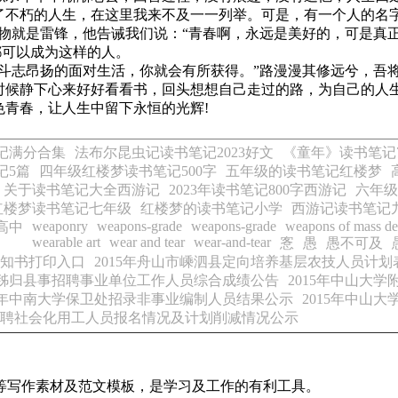
了不朽的人生，在这里我来不及一一列举。可是，有一个人的名
人物就是雷锋，他告诫我们说：“青春啊，永远是美好的，可是真
都可以成为这样的人。
斗志昂扬的面对生活，你就会有所获得。”路漫漫其修远兮，吾
时候静下心来好好看看书，回头想想自己走过的路，为自己的人
青春，让人生中留下永恒的光辉!
记满分合集
法布尔昆虫记读书笔记2023好文
《童年》读书笔记7
记5篇
四年级红楼梦读书笔记500字
五年级的读书笔记红楼梦
关于读书笔记大全西游记
2023年读书笔记800字西游记
六年级
红楼梦读书笔记七年级
红楼梦的读书笔记小学
西游记读书笔记
weaponry
weapons-grade
weapons-grade
weapons of mass de
高中
wearable art
wear and tear
wear-and-tear
愙
愚
愚不可及
通知书打印入口
2015年舟山市嵊泗县定向培养基层农技人员计划
昌市秭归县事招聘事业单位工作人员综合成绩公告
2015年中山大
15年中南大学保卫处招录非事业编制人员结果公示
2015年中山
招聘社会化用工人员报名情况及计划削减情况公示
等写作素材及范文模板，是学习及工作的有利工具。