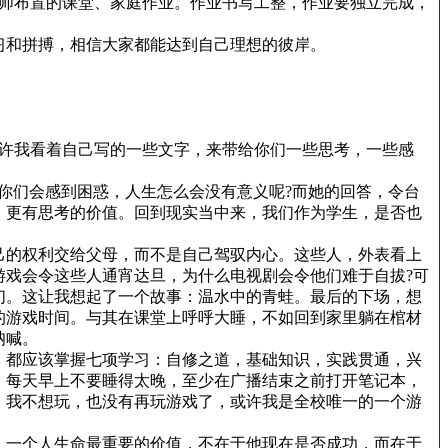
老师布置的课堂、家庭作业。作业书写工整，作业要独立完成，
习和拼搏，相信大家都能达到自己理想的彼岸。
允许我看着自己写的一些文字，来带给你们一些思考，一些感
你们会感到困惑，人生怎么会没有意义呢?而她的回答，令台
，更有思考的价值。回到现实当中来，我们作为学生，是否也
己的权利交给父母，而不是自己驾驭内心。这些人，外表看上
游戏会令这些人通宵达旦，为什么电视剧会令他们难于自拔?可
们。这让我想起了一个故事：温水中的青蛙。最后的下场，想
的游戏时间。与其在课堂上呼呼大睡，不如回到家里躺在棺材
呐喊。
，都应该掌握七项学习：自修之道，基础知识，实践贯通，兴
，每天早上不要睡得太晚，至少在广播结束之前打开笔记本，
。我不想玩，也没有再玩游戏了，或许我是全校唯一的一个游
，一个人生命最重要的价值，不在于他现在是否成功，而在于