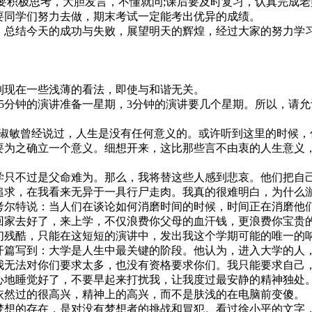
要积极思考，大胆发言，不懂就问;课后要及时复习，认真完成
要同学们努力去做，期末考试一定能考出优异的成绩。
总结今天的成功与失败，展望明天的辉煌，经过大家的努力学
现在一些浅薄的看法，即使与和谐无关。
5分钟的演讲准备一星期，3分钟的演讲要几个星期。所以，请
。
淑敏曾经说过，人生是没有任何意义的。或许听到这里的时候，
要为之确立一个意义。细想开来，这比那些言不由衷的人生意义
只不过是父命难为。那么，我将替这些人感到悲哀。他们把自
追求，在我看来无异于一具行尸走肉。我真的很难明白，为什么
考尔特说：当人们在谈论如何消磨时间的时候，时间正在消磨他
回家去好了，来上学，不仅浪费你父母的血汗钱，更浪费你宝贵
们残酷，只能在这短短的演讲中，发出我这个学期可能的唯一的
篇写到：大学是人生中最关键的阶段。他认为，进入大学的人
我无法对你们要求太多，也没有资格要求你们。我只能要求自己
心地睡觉好了，不要早起来打扰我，让我度过最安静的精神独处
依然过的很高兴，精神上的高兴，而不是肤浅的在电脑前变傻。
想的存在，是对没有梦想者的挑战和冒犯。看过徐小平的文字