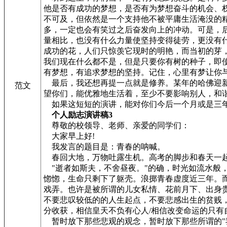
他是否有成功的梦想，是否有为梦想奋斗的机会、
不可及，但依然是一个支持他不被平庸生活淹没的
多，一定也会有笑过之后奋发向上的冲动。可是，
量相比，也没有什么力量使坚持变得徒劳，更没有
成功的花，人们只惊羡它现时的明艳，而当初的芽
我们现在什么都不是，但是只要你有树的种子，即
有梦想，有追求梦想的坚持。记住，心里有梦让你
最后，我还想再提一点就是修养。某年的哈佛迎新
范文
望你们，能优雅地生活着，至少不要影响别人，和
如果这短短的演讲，能对你们今后一个月或是三年
个人励志演讲稿3
尊敬的校领导、老师、亲爱的同学们：
大家早上好!
我发言的题目是：青春的呐喊。
春回大地，万物吐露生机。高考的脚步和春天一起
"逝者如斯夫，不舍昼夜。"的确，时光如流水般
惚惚，生命只剩下了躯壳。浪掷青春虚度近三年。
戏弄。也许是被所谓的儿女私情、花前月下、出身
不要悲叹较低的的人生起点，不要悲感出生的贫贱，
分收获，相信皇天不负有心人/相信改变命运的只有
暂时放下那些悲观的观念，暂时放下那些所谓的"我