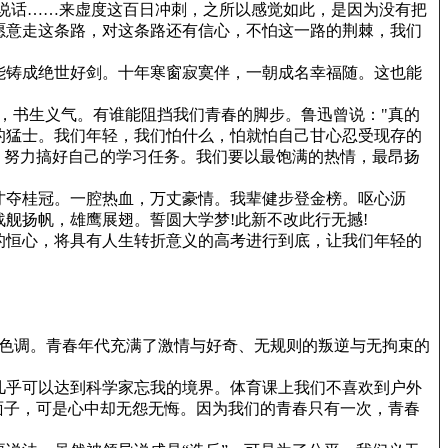
说话……来虚度这百日冲刺，之所以感觉如此，是因为没有把
愿意走这条路，对这条路还有信心，不怕这一路的荆棘，我们
能铸成绝世好剑。十年寒窗寂寞伴，一朝成名幸福随。这也能
，书生义气。有谁能阻挡我们青春的脚步。鲁迅曾说："真的
的猛士。我们年轻，我们怕什么，怕就怕自己甘心忍受现存的
。努力搞好自己的学习任务。我们要以最饱满的热情，最昂扬
才夺桂冠。一腔热血，万丈豪情。我辈健步登金榜。呕心沥
舰扬帆，雄鹰展翅。誓圆大学梦!此新不改此行无撼!
的恒心，将具有人生转折意义的高考进行到底，让我们年轻的
的色调。青春年代充满了激情与好奇、无规则的叛逆与无拘束的
几乎可以达到科学家忘我的境界。体育课上我们不喜欢到户外
面子，可是心中却无怨无悔。因为我们的青春只有一次，青春