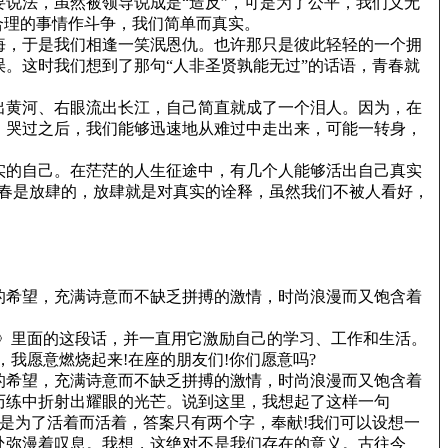
说法，虽然被领导说成是“造反”，可是为了公平，我们义无
合理的事情作斗争，我们简单而真实。
悔，于是我们相逢一笑泯恩仇。也许那只是彼此轻轻的一个拥
。这时我们想到了那句“人非圣贤孰能无过”的话语，青春就
出黄河、右眼流出长江，自己简直就成了一个泪人。因为，在
。哭过之后，我们能够迅速地从难过中走出来，可能一转身，
实的自己。在茫茫的人生征途中，有几个人能够活出自己真实
青春是放肆的，放肆就是对真实的诠释，虽然我们不被人看好，
的希望，充满诗意而不缺乏拼搏的激情，时尚浪漫而又饱含着
》里面的这段话，并一直用它激励自己的学习、工作和生活。
我愿意燃烧起来!在座的朋友们!你们愿意吗?
的希望，充满诗意而不缺乏拼搏的激情，时尚浪漫而又饱含着
历练中折射出耀眼的光芒。说到这里，我想起了这样一句
不是为了活着而活着，答案只有两个字，奉献!我们可以设想一
处弥漫着叹息。我想，这绝对不是我们存在的意义。古往今