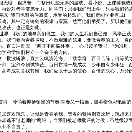
得很无聊，很痛苦。而整日玩些无聊的游戏、看小说、上课睡觉或
，再说对考学倍感无力。同学们：只要我们想上学，只要我们还
寒来”我们也耐的住寂寞，承受的起艰难。我们定能学业有成!
鸣。其中定有铸剑的艰难与寂寞，然而他们承受了。所以他们
笑收获。也正是如此。
世界，我们的地盘我们做主。我们的人生我们自己走。风华正茂
血。我们要向青春呐喊，不做艰难的奴隶，要做青春的主人，真
的。百日冲刺应一"两耳不闻窗外事，一心只读圣贤书。"为准则
为学弟学妹们树立一个奋斗的方向。
，批波斩浪，直挂云帆济沧海。十载寒窗，百日苦练，何等英
剑。宝剑今朝试锋芒。百日拼搏一战成功，少年自有少年狂，战
高考成功舍我其谁。我们应以十足的信心，百倍的决心，万分
首诗，吟诵着抑扬顿挫的节奏;青春又一幅画，描摹着色彩艳丽
却喜欢玩乐，这就是青春的我。青春的我特别喜欢玩，玩起来
法却逃不过老师的“鹰眼”，当我们被老师批评的时候，虽然很没
点都不自责了。