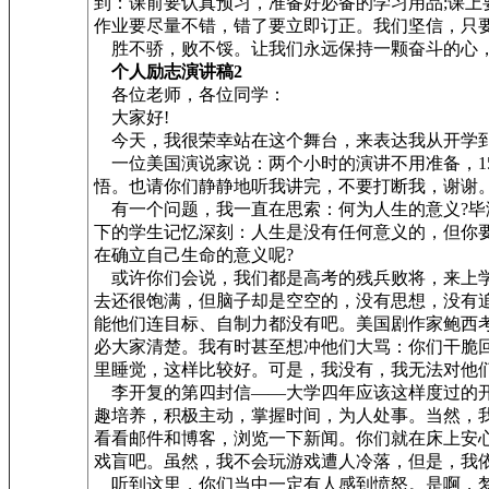
到：课前要认真预习，准备好必备的学习用品;课上
作业要尽量不错，错了要立即订正。我们坚信，只
胜不骄，败不馁。让我们永远保持一颗奋斗的心，
个人励志演讲稿2
各位老师，各位同学：
大家好!
今天，我很荣幸站在这个舞台，来表达我从开学到
一位美国演说家说：两个小时的演讲不用准备，1
悟。也请你们静静地听我讲完，不要打断我，谢谢
有一个问题，我一直在思索：何为人生的意义?毕
下的学生记忆深刻：人生是没有任何意义的，但你
在确立自己生命的意义呢?
或许你们会说，我们都是高考的残兵败将，来上学
去还很饱满，但脑子却是空空的，没有思想，没有
能他们连目标、自制力都没有吧。美国剧作家鲍西
必大家清楚。我有时甚至想冲他们大骂：你们干脆
里睡觉，这样比较好。可是，我没有，我无法对他
李开复的第四封信——大学四年应该这样度过的开
趣培养，积极主动，掌握时间，为人处事。当然，
看看邮件和博客，浏览一下新闻。你们就在床上安
戏盲吧。虽然，我不会玩游戏遭人冷落，但是，我
听到这里，你们当中一定有人感到愤怒。是啊，梦