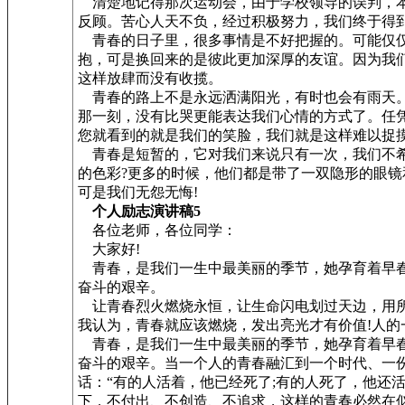
清楚地记得那次运动会，由于学校领导的误判，本
反顾。苦心人天不负，经过积极努力，我们终于得到
青春的日子里，很多事情是不好把握的。可能仅仅
抱，可是换回来的是彼此更加深厚的友谊。因为我
这样放肆而没有收揽。
青春的路上不是永远洒满阳光，有时也会有雨天。
那一刻，没有比哭更能表达我们心情的方式了。任
您就看到的就是我们的笑脸，我们就是这样难以捉
青春是短暂的，它对我们来说只有一次，我们不希
的色彩?更多的时候，他们都是带了一双隐形的眼
可是我们无怨无悔!
个人励志演讲稿5
各位老师，各位同学：
大家好!
青春，是我们一生中最美丽的季节，她孕育着早春
奋斗的艰辛。
让青春烈火燃烧永恒，让生命闪电划过天边，用所
我认为，青春就应该燃烧，发出亮光才有价值!人的
青春，是我们一生中最美丽的季节，她孕育着早春
奋斗的艰辛。当一个人的青春融汇到一个时代、一
话：“有的人活着，他已经死了;有的人死了，他还
下，不付出、不创造、不追求，这样的青春必然在