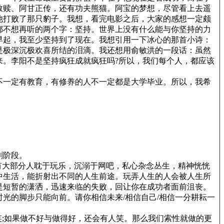
救赎、阿甘正传，还有功夫熊猫。阿宝的梦想，尽管看上去遥
他打败了那只豹子。我想，看完电影之后，大家的感想一定颇
都不想再听的两个字：坚持。世界上没有什么能与你坚持的力
早起，我至少坚持到了现在。我想引用一下冰心的那首小诗：
是极深沉极欢喜所结的泪滴。我还想用俞敏洪的一段话：虽然
来。李阳不是坚持疯狂成就疯狂吗?所以，我们每个人，都应该
不一定有教育，有修养的人不一定都是大学毕业。所以，我希
刺阶段。
有大部分人耽于玩乐，沉溺于网吧，私心杂念丛生，精神恍恍
中生活，能折射出不同的人生前途。玩弄人生的人会被人生所
是短暂的潇洒，迅速来临的失败，回让你在成功者面前沮丧。
光的脚步只能向前。请你相信未来/相信自己/相信一分耕耘一
笑;如果做不好与做得好，还会有人笑。那么我们索性就做的更