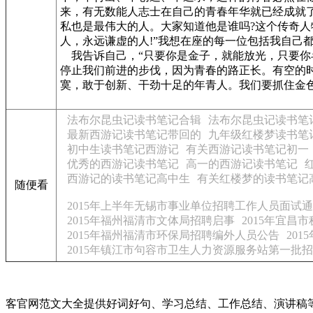
来，有无数能人志士在自己的青春年华就已经成就
私也是最伟大的人。大家知道他是谁吗?这个传奇
人，永远谦虚的人!”我想在座的每一位包括我自己
我告诉自己，“只要你是金子，就能放光，只要你
停止我们前进的步伐，因为青春的路正长。有空的
寞，敢于创新、干劲十足的年青人。我们要抓住金色
法布尔昆虫记读书笔记合辑
法布尔昆虫记读书笔
最新西游记读书笔记带回的
九年级红楼梦读书笔
初中生读书笔记西游记
有关西游记读书笔记初一
优秀的西游记读书笔记
高一的西游记读书笔记
西游记的读书笔记高中生
有关红楼梦的读书笔记
随便看
2015年上半年无锡市事业单位招聘工作人员面试
2015年福州福清市文体局招聘启事
2015年宜
2015年福州福清市环保局招聘编外人员公告
20
2015年镇江市句容市卫生人力资源服务站第一批
客官网范文大全提供好词好句、学习总结、工作总结、演讲稿