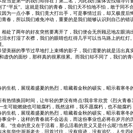
应当是第一的我们却排在了第二名，为此我们集体去找领导讨要
了“平反”。这就是我们的青春，我们天不怕地不怕，敢于同不
因为一点小事，我们竟大打出手，可是事情过后，却又极度后
们青春，所以我们难免冲动，重要的是我们能够认识到自己的错误
相处了两年的好友突然要离开了，我们便会无所顾忌地左眼淌
凭泪水打湿了衣襟，我们的眼睛也红得几乎可以当马路上的红灯
摸。
望美丽的季节过早地打上束缚的影子，我们需要的就是活出真
镜和虚伪的面纱，那样真的很累很累。而我们却不同了，我们的
的生机，展现着盛夏的热烈，暗藏着金秋的硕实，昭示着寒冬
有热情换回时间，让年轻的梦没有终点!我非常欣赏《烈火青春
一生可能燃烧也可能腐朽，既然这样，我不愿腐朽，也不能腐朽，
的生机，展现着盛夏的热烈，暗藏着金秋的硕实，昭示着寒冬
份事业中，这样的青春就不会远去，而这份事业也必将在岁月的
活着。”生命的意义在于活着，那么活着的意义又是什么呢?当然
似水年华中渐渐老去，回首过往，没有痕迹，没有追忆，人生四