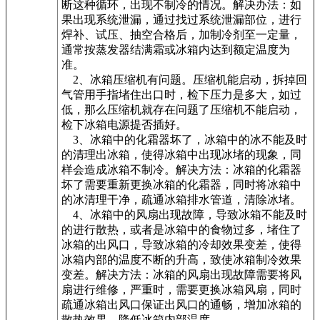
断这种循环，出现不制冷的情况。解决办法：如
果出现系统泄漏，通过找过系统泄漏部位，进行
焊补、试压、抽空合格后，加制冷剂至一定量，
通常按蒸发器结满霜或冰箱内达到额定温度为
准。
2、冰箱压缩机有问题。压缩机能启动，拆掉回
气管用手指堵住出口时，检下压力是多大，如过
低，那么压缩机就存在问题了压缩机不能启动，
检下冰箱电源提否插好。
3、冰箱中的化霜器坏了，冰箱中的冰不能及时
的清理出冰箱，使得冰箱中出现冰堵的现象，同
样会造成冰箱不制冷。解决方法：冰箱的化霜器
坏了需要重新更换冰箱的化霜器，同时将冰箱中
的冰清理干净，疏通冰箱排水管道，清除冰堵。
4、冰箱中的风扇出现故障，导致冰箱不能及时
的进行散热，或者是冰箱中的食物过多，堵住了
冰箱的出风口，导致冰箱的冷却效果变差，使得
冰箱内部的温度不断的升高，致使冰箱制冷效果
变差。解决方法：冰箱的风扇出现故障需要将风
扇进行维修，严重时，需要更换冰箱风扇，同时
疏通冰箱出风口保证出风口的通畅，增加冰箱的
散热效果，降低冰箱内部温度。