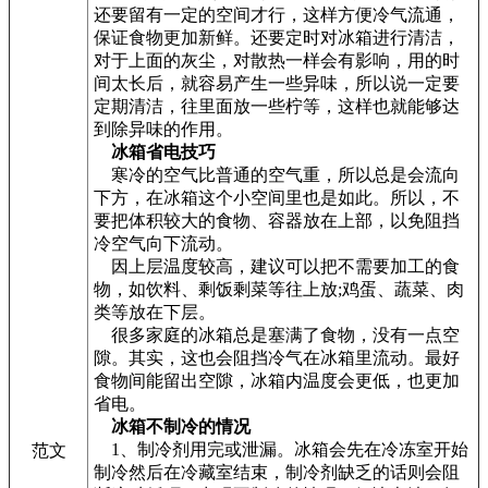
还要留有一定的空间才行，这样方便冷气流通，
保证食物更加新鲜。还要定时对冰箱进行清洁，
对于上面的灰尘，对散热一样会有影响，用的时
间太长后，就容易产生一些异味，所以说一定要
定期清洁，往里面放一些柠等，这样也就能够达
到除异味的作用。
冰箱省电技巧
寒冷的空气比普通的空气重，所以总是会流向
下方，在冰箱这个小空间里也是如此。所以，不
要把体积较大的食物、容器放在上部，以免阻挡
冷空气向下流动。
因上层温度较高，建议可以把不需要加工的食
物，如饮料、剩饭剩菜等往上放;鸡蛋、蔬菜、肉
类等放在下层。
很多家庭的冰箱总是塞满了食物，没有一点空
隙。其实，这也会阻挡冷气在冰箱里流动。最好
食物间能留出空隙，冰箱内温度会更低，也更加
省电。
冰箱不制冷的情况
1、制冷剂用完或泄漏。冰箱会先在冷冻室开始
范文
制冷然后在冷藏室结束，制冷剂缺乏的话则会阻