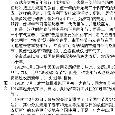
汉武帝太初元年颁行《太初历》，这是一部阴阳合历的
初历》把正月规定为岁首，使一年的开始与二十四节气的
应。这样的规定，非常有利于安排农事活动，所以，尽管
历法多次进行修改，但始终沿用“正月为岁首”的规定。《
颁行，使得年节习俗最终定型，代代相传，并延续至今。
但是，汉代时的春节并不是指正月的年节，而是二十四
一个节气立春。“立春”曾是很重要的民俗节日，称为立春
南北朝时，“春节”泛指整个春季。由于年节与立春节在同
间也愈来愈重视年节，“立春节”迎春纳福的主题自然而然
节，致使“立春节”渐渐消失，立春也就仅指节气了。
辛亥革命以前，我国使用的历法被俗称为农历。农历在
几千年。
1912年1月1日中华民国改用公历纪元，从此，公历1月1
旦”，农历“元旦”则改称“春节”。但是，传统年节观念根
仍然过农历新年，并以“过年”相称。
范
1913年7月，袁世凯批准以正月初一为春节，同意春节
文
1914年起开始实行。自此，夏历岁首就由以往的“过年”改
节”。
1949年12月23日，政务院会议又通过了《全国年节及
法》，其中分别规定了春节和元旦等法定假日的放假日期
农历新年的名称更广泛地在全国使用，于是一年之中出现