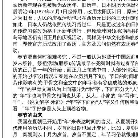
农历新年现在也被称为农历年、旧历年。日本阴历天保暦
后明治6年(1873年)1月1日起停用，改用太阳历计日，原
之为旧暦，人民的庆祝活动也只在西历元日起的三天国定
如此，日本人仍然依照传统习俗过年，只是更改过年的日
的传统习俗改为格里历新年进行，但原琉球国领地冲绳县
岛等地区仍有旧正月的庆祝活动。同样受中华文化影响的
南，即使官方历法改用了西历，官方及民间仍然有农历春
动。
春节源自何时很难考究，不过一般认为起源于中国殷商
岁末祭神、祭祖活动(腊祭);传说最早在尧舜时就有过春节
历的正月是一年的开始，而正月上旬或中旬，大部分情况
的开始(少部分情况立春是在农历腊月下旬)。节日的时间
劳作影响有关;甲骨文和金文中的年字都有谷穗成熟的形象
“年”的甲骨文写法为上面部分为“禾”字，下面部分为“人
的“年”字也与甲骨文相同也从禾、从人。小篆的“年”写作
千”，《说文解字·禾部》;“年”字下面的“人”字又作何解释
看，“年”字好像是人头上顶着谷物。
春节的由来
我国在夏朝已开始用“年”来表达时间的含义。从夏朝开
代使用的历法不同，岁首的日期也因此变化，比如，夏朝
月，秦朝则以十月为岁首。岁首不固定，年节习俗就很难