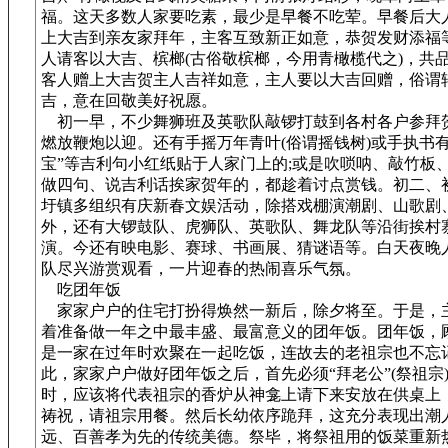
福。这天多数人家要吃素，最少是早餐不吃荤。早餐后大
上大吉到亲友家拜年，主客互致新正如意，恭贺发财添福等
人请客以大吉、槟榔(古俗敬槟榔，今用青橄榄代之)，共
客人赠上大吉贺主人吉祥如意，主人要以大吉回赠，俗谓
吉，意在回敬美好祝愿。
初一早，不少舞狮班及英歌队敲锣打鼓到各村各户参拜
燃放鞭炮以迎。还有手摇万年青叶(俗谓摇钱树)或手执书有
宝”等吉利句小红纸贴于人家门上的;或是吹唢呐、敲竹板
做四句、说吉利话挨家贺年的，都趁着讨点赏钱。初二、
圩镇多组织有庆新春文娱活动，除搭戏棚演潮剧、山歌剧
外，还有大锣鼓队、虎狮队、英歌队、舞龙队等沿街挨村
演。今还有映电影、赛球、书画展、猜谜语等。白天夜晚
队尽兴游赏观看，一片迎春的热闹喜乐气氛。
吃团年饭
家家户户的住宅打扮得焕然一新后，除夕将至。于是，
着准备做一年之中最丰盛、最富意义的团年饭。团年饭，
是一家在过年时欢聚在一起吃饭，连故去的老祖宗也不忘
此，家家户户做好团年饭之后，首先必须“拜老公”(祭祖宗
时，应该将代表祖宗的香炉从神龛上请下来安放在供桌上
祷祝，请祖宗用餐。然后长幼依序跪拜，这充分表现出潮
远、百善孝为先的传统美德。祭毕，将祭祖用的饭菜重新