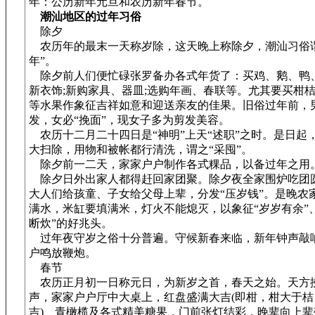
年：公历新年元旦和农历新年春节。
潮汕地区的过年习俗
除夕
农历年的最末一天称岁除，这天晚上称除夕，潮汕习俗谓
年”。
除夕前人们便忙碌张罗备办各式年货了：买鸡、鹅、鸭、
新衣饰;新购家具、器皿;选购年画、春联等。尤其要买柑
等水果作象征吉祥如意和迎送亲友的佳果。旧俗过年前，
发，女必“挽面”，现女子多为剪发美容。
农历十二月二十四日是“神明”上天“述职”之时。是日起
大扫除，用物和被帐都行清洗，谓之“采囤”。
除夕前一二天，家家户户制作各式粿品，以备过年之用
除夕日外出家人都得赶回家团聚。除夕夜全家围炉吃团
大人们给孩童、子女给父母上辈，分发“压岁钱”。是晚农
满水，米缸要填满米，灯火不能熄灭，以象征“岁岁有余”
断炊”的好兆头。
过年夜守岁之俗十分普遍。守候新春来临，新年钟声敲
户鸣放鞭炮。
春节
农历正月初一日称元日，为新岁之首，春天之始。天方
声，家家户户厅中大桌上，红盘盛满大吉(即柑，柑大于桔
吉)、青橄榄及各式精美糖果，门前张灯结彩，晚辈向上辈