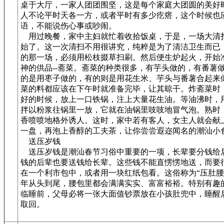
桌于大厅，一家人团团围坚，这是每个家庭大团圆的美好
人不论平时天各一方，或者平时有多少疙瘩，这个时候也
语，不能说伤心事或吵闹。
用过晚餐，家中主妇就忙着收拾饭桌，于是，一场大清
始了。这一次清扫不用很讲究，纯粹是为了清洁卫生而已
的那一场，必须用松枝掇草扫刷。然后便生炉起火，开始
神的供品--斋菜。斋菜的种类很多，有芋头做的，有番薯
的是用枣子做的，有的则是用花生米、芋头与番薯合起来
菜的料都应该在下午时就准备完毕，让其晾干。炸斋菜时
好的时候，放上一口铁锅，注上大量花生油。等油沸时，
拌以粉浆往锅里一放，它就在油锅里吱吱地冒气泡。熟时
香喷喷地格外诱人。这时，家中若有客人，女主人就会献
一盘，再泡上香醇的工夫茶，让你尝尝遐迩闻名的潮汕小
送压岁钱
送压岁钱是潮汕春节习俗中重要的一项，长辈要分钱给
钱的后辈也要送钱给长辈。这些钱不能直愣愣地送，而要
在一个利市包中，或者用一块红纸包看。这俗称为“压肚腰
年从头到尾，腰包里都会满满实实、富富裕裕。特别有趣
临睡前，父母必将一张大面值钞票放在小孩肚兜中，睡醒
取回。