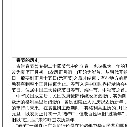
春节的历史
古时春节曾专指二十四节气中的立春，也被视为一年的
改为夏历正月初一(农历正月初一)开始为岁首。从明代开
日一般要到正月十五日(元宵节)之后才结束，有些地方的
动甚至到整个正月结束为止。春节入选中国世界纪录协会
节日。位居中国三大传统节日春节、端午节、中秋节之首
中华民国成立后，民国政府废除传统农历(阴历，实为阴
欧洲的格利高里历(阳历)，曾试图禁止人民庆祝农历新年
的坚持而未果。在袁世凯主政期间，将格利高里历的1月1
元旦，以农历正月初一为“春节”，但老百姓照旧“过新年”
旧以“过元旦”来称呼过农历新年。
“春节”一词真正广为流行还是在1949年中华人民共和国