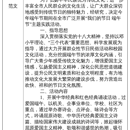
范文
丰富全市人民群众的文化生活，让广大群众深切
地感受到传统节日的独特魅力，经研究，决定今
年端午节期间在全市广泛开展“我们的节日 端午
节”主题实践活动。
一、指导思想
深入贯彻落实党的十八大精神，坚持以邓
小平理论、“三个代表”重要思想、科学发展观为
指导，通过大力开展群众性节日民俗活动和校园
文化活动，充分挖掘端午节的浓厚文化内涵，引
导广大青少年感受传统文化魅力，增强爱国主义
情感，弘扬爱国主义精神，深化公民思想道德建
设，提升公民文明素质和社会文明程度，有力地
推动文化大发展大繁荣的建设步伐，努力营造出
欢快、祥和的节日文化氛围。
二、活动内容
1、开展中华经典和红色经典诵读活动，过
爱国端午。以机关、企事业单位、学校、社区为
重点，通过举办赛诗会、点评会、咏诗会等方
式，吟诵屈原诗歌、中华历代经典爱国主义诗
篇、描绘国家伟大建设成就的诗词等，掀起缅怀
屈原爱国主义精神、歌颂和谐盛世的热潮，吸引