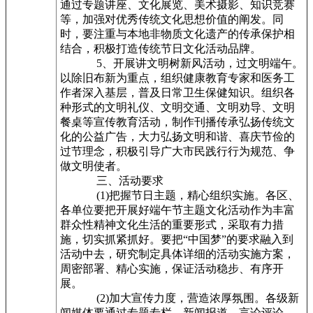
通过专题讲座、文化展览、美术摄影、知识竞赛
等，加强对优秀传统文化思想价值的阐发。同
时，要注重与本地非物质文化遗产的传承保护相
结合，积极打造传统节日文化活动品牌。
5、开展讲文明树新风活动，过文明端午。
以除旧布新为重点，组织健康教育专家和医务工
作者深入基层，普及日常卫生保健知识。组织各
种形式的文明礼仪、文明交通、文明劝导、文明
餐桌等宣传教育活动，制作刊播传承弘扬传统文
化的公益广告，大力弘扬文明和谐、喜庆节俭的
过节理念，积极引导广大市民践行行为规范、争
做文明使者。
三、活动要求
(1)把握节日主题，精心组织实施。各区、
各单位要把开展好端午节主题文化活动作为丰富
群众性精神文化生活的重要形式，采取有力措
施，切实抓紧抓好。要把“中国梦”的要求融入到
活动中去，研究制定具体详细的活动实施方案，
周密部署、精心实施，保证活动稳步、有序开
展。
(2)加大宣传力度，营造浓厚氛围。各级新
闻媒体要通过专题专栏、新闻报道、言论评论、