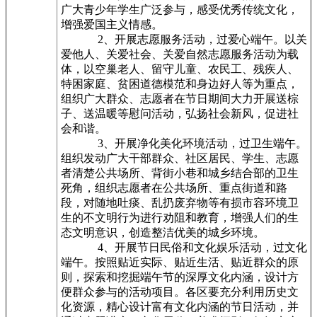
广大青少年学生广泛参与，感受优秀传统文化，
增强爱国主义情感。
2、开展志愿服务活动，过爱心端午。以关
爱他人、关爱社会、关爱自然志愿服务活动为载
体，以空巢老人、留守儿童、农民工、残疾人、
特困家庭、贫困道德模范和身边好人等为重点，
组织广大群众、志愿者在节日期间大力开展送棕
子、送温暖等慰问活动，弘扬社会新风，促进社
会和谐。
3、开展净化美化环境活动，过卫生端午。
组织发动广大干部群众、社区居民、学生、志愿
者清楚公共场所、背街小巷和城乡结合部的卫生
死角，组织志愿者在公共场所、重点街道和路
段，对随地吐痰、乱扔废弃物等有损市容环境卫
生的不文明行为进行劝阻和教育，增强人们的生
态文明意识，创造整洁优美的城乡环境。
4、开展节日民俗和文化娱乐活动，过文化
端午。按照贴近实际、贴近生活、贴近群众的原
则，探索和挖掘端午节的深厚文化内涵，设计方
便群众参与的活动项目。各区要充分利用历史文
化资源，精心设计富有文化内涵的节日活动，并