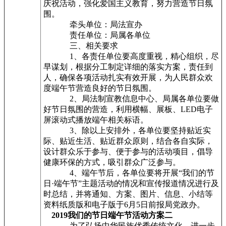
庆祝活动，强化爱国主义教育，努力营造节日氛
围。
牵头单位：局法宣办
责任单位：局属各单位
三、相关要求
1、各责任单位要高度重视，精心组织，尽
早谋划，根据分工制定详细的落实方案，责任到
人，确保各项活动扎实有效开展，为人民群众欢
度端午节营造良好的节日氛围。
2、局法制宣教信息中心、局属各单位要做
好节日氛围的营造，利用横幅、展板、LED电子
屏滚动式播放端午相关标语。
3、除以上安排外，各单位要坚持贴近实
际、贴近生活、贴近群众原则，结合各自实际，
设计群众乐于参与、便于参与的活动项目，倡导
健康环保的方式，吸引群众广泛参与。
4、端午节后，各单位要将开展“我们的节
日·端午节”主题活动的情况和宣传报道情况进行及
时总结，并将通知、方案、图片、信息、小结等
资料纸质版和电子版于6月5日前报局党政办。
2019我们的节日端午节活动方案二
为了弘扬中华民族优秀传统文化，进一步