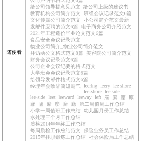
公司声明书格式范文6篇
给公司领导提意见范文_给公司上级的建议书
教育机构公司简介范文
班组会议记录范文6篇
文化传媒公司简介范文
小公司简介范文最新
发邮件应聘的范文6篇
电子商务公司介绍范文
2021年工程造价毕业论文范文6篇
食品安全会议记录范文
物业公司简介_物业公司简介范文
随便看
拜访函公文格式范文8篇
美容院公司简介范文
财务会议记录范文6篇
公司企业会议纪要的格式范文
大学班会会议记录范文6篇
给领导发邮件格式范文6篇
leering
leery
lee shore
经理年会致辞简短霸气
lee-shore
lee side
lee-side
leet
leeward
leeway
left
廧
廨
廩
廪
廫
廬
廭
廮
廯
廰
第二周值周工作总结
小学一周值班工作总结
幼儿园月份工作总结
水处理三个月工作总结
质检2014年年终工作总结
每周质检工作总结范文
保险业务员工作总结
2015年挂职锻炼工作总结
社会保险局工作总结