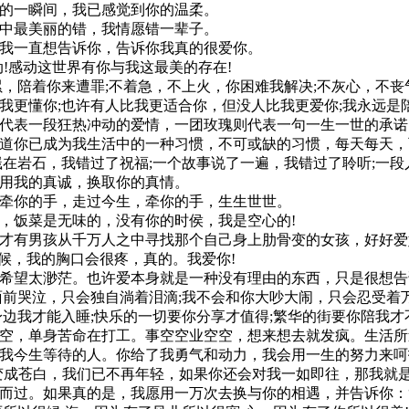
交的一瞬间，我已感觉到你的温柔。
命中最美丽的错，我情愿错一辈子。
。我一直想告诉你，告诉你我真的很爱你。
动!感动这世界有你与我这最美的存在!
累，陪着你来遭罪;不着急，不上火，你困难我解决;不灰心，不丧
我更懂你;也许有人比我更适合你，但没人比我更爱你;我永远是
瑰代表一段狂热冲动的爱情，一团玫瑰则代表一句一生一世的承诺!
知道你已成为我生活中的一种习惯，不可或缺的习惯，每天每天
花溅在岩石，我错过了祝福;一个故事说了一遍，我错过了聆听;一
望用我的真诚，换取你的真情。
，牵你的手，走过今生，牵你的手，生生世世。
侯，饭菜是无味的，没有你的时侯，我是空心的!
是才有男孩从千万人之中寻找那个自己身上肋骨变的女孩，好好
候，我的胸口会很疼，真的。我爱你!
的希望太渺茫。也许爱本身就是一种没有理由的东西，只是很想
你面前哭泣，只会独自淌着泪滴;我不会和你大吵大闹，只会忍受着
身边我才能入睡;快乐的一切要你分享才值得;繁华的街要你陪我
空空，单身苦命在打工。事空空业空空，想来想去就发疯。生活所
是我今生等待的人。你给了我勇气和动力，我会用一生的努力来呵
发变成苍白，我们已不再年轻，如果你还会对我一如即往，那我就
肩而过。如果真的是，我愿用一万次去换与你的相遇，并告诉你：“