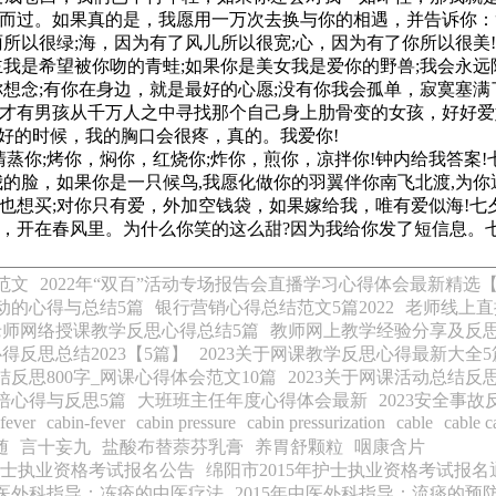
肩而过。如果真的是，我愿用一万次去换与你的相遇，并告诉你：“
雨所以很绿;海，因为有了风儿所以很宽;心，因为有了你所以很美!
主我是希望被你吻的青蛙;如果你是美女我是爱你的野兽;我会永远
把你想念;有你在身边，就是最好的心愿;没有你我会孤单，寂寞塞
是才有男孩从千万人之中寻找那个自己身上肋骨变的女孩，好好
好的时候，我的胸口会很疼，真的。我爱你!
清蒸你;烤你，焖你，红烧你;炸你，煎你，凉拌你!钟内给我答案!
我的脸，如果你是一只候鸟,我愿化做你的羽翼伴你南飞北渡,为你
子也想买;对你只有爱，外加空钱袋，如果嫁给我，唯有爱似海!七
里，开在春风里。为什么你笑的这么甜?因为我给你发了短信息。
范文
2022年“双百”活动专场报告会直播学习心得体会最新精选【
动的心得与总结5篇
银行营销心得总结范文5篇2022
老师线上直
3老师网络授课教学反思心得总结5篇
教师网上教学经验分享及反思
得反思总结2023【5篇】
2023关于网课教学反思心得最新大全5
结反思800字_网课心得体会范文10篇
2023关于网课活动总结反
国培心得与反思5篇
大班班主任年度心得体会最新
2023安全事
 fever
cabin-fever
cabin pressure
cabin pressurization
cable
cable c
随
言十妄九
盐酸布替萘芬乳膏
养胃舒颗粒
咽康含片
护士执业资格考试报名公告
绵阳市2015年护士执业资格考试报名
年中医外科指导：冻疮的中医疗法
2015年中医外科指导：流痰的预