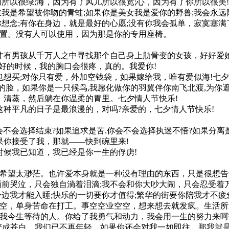
雨所以很绿;海，因为有了风儿所以很宽;心，因为有了你所以很美!
主我是希望被你吻的青蛙;如果你是美女我是爱你的野兽;我会永远
把你想念;有你在身边，就是最好的心愿;没有你我会孤单，寂寞塞
位置。没有人可以使用，因为那是你的专用座椅。
是才有男孩从千万人之中寻找那个自己身上肋骨变的女孩，好好爱
好的时候，我的胸口会很疼，真的。我爱你!
也想买;对你只有爱，外加空钱袋，如果嫁给我，唯有爱似海!七
的脸，如果你是一只候鸟,我愿化做你的羽翼伴你南飞北渡,为你
、清蒸，然后躺在你温柔的胃里。七夕情人节快乐!
这种平凡的日子是最浪漫的，对吗?亲爱的，七夕情人节快乐!
会不会选择结束?如果追求是苦.你会不会选择执迷不悟?如果分离
果你接受了我，那就——快到碗里来!
时候我已知道，我已经是你一生的俘虏!
的希望太渺茫。也许爱本身就是一种没有理由的东西，只是很想
你面前哭泣，只会独自淌着泪滴;我不会和你大吵大闹，只会忍受着
身边我才能入睡;快乐的一切要你才值得;繁华的街要你陪我才不疲
空空，单身苦命在打工。事空空业空空，想来想去就发疯。生活所
是我今生等待的人。你给了我勇气和动力，我会用一生的努力来呵
发变成苍白，我们已不再年轻，如果你还会对我一如即往，那我就