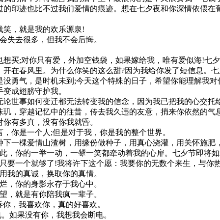
划过的印迹也比不过我们爱情的痕迹。想在七夕夜和你深情依偎在
浅笑，就是我的欢乐源泉!
我会失去很多，但我不会后悔。
也想买;对你只有爱，外加空钱袋，如果嫁给我，唯有爱似海!七
，开在春风里。为什么你笑的这么甜?因为我给你发了短信息。七
是没勇气，是时机未到;今天这个特殊的日子，希望你能理解我对
手变成翅膀守护我。
无论世事如何变迁都无法转变我的信念，因为我已把我的心交托
珠玑，穿越记忆中的往昔，传去我久违的友意，捎来你依然的气
对你有多真，没有你我就昏。
言，你是一个人;但是对于我，你是我的整个世界。
种下一棵爱情山渣树，用缘份做种子，用真心浇灌，用关怀施肥
如此，你的一举一动，一颦一笑都牵动着我的心扉。七夕节即将
我只要一个就够了!我将许下这个愿：我要你的无数个来生，与你热
望用我的真诚，换取你的真情。
石烂，你的身影永存于我心中。
希望，就是有你陪我疯一辈子。
告诉你，我喜欢你，真的好喜欢。
充电。如果没有你，我想我会断电。