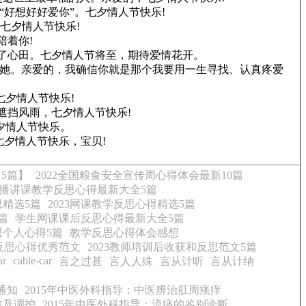
好想好好爱你”。七夕情人节快乐!
七夕情人节快乐!
陪着你!
满了心田。七夕情人节将至，期待爱情花开。
爱她。亲爱的，我确信你就是那个我要用一生寻找、认真疼爱
七夕情人节快乐!
遮挡风雨，七夕情人节快乐!
夕情人节快乐。
七夕情人节快乐，宝贝!
5篇】
2022全国粮食安全宣传周心得体会最新10篇
播讲课教学反思心得最新大全5篇
精选5篇
2023网课教学反思心得精选5篇
篇
学生网课课后反思心得最新大全5篇
思个人心得5篇
教学反思心得体会感想
故反思心得优秀范文
2023教师培训后收获和反思范文5篇
ar
cable-car
言之过甚
言人人殊
言从计听
言从计纳
通知
2015年中医外科指导：中医辨治肛周瘙痒
防及调护
2015年中医外科指导：流痰的鉴别诊断