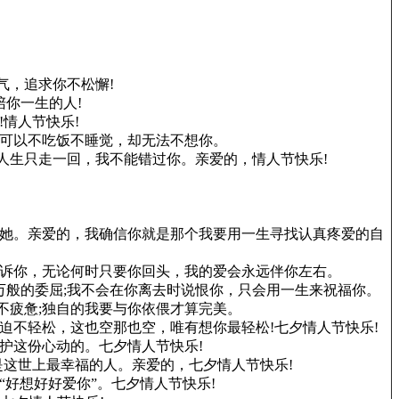
气，追求你不松懈!
陪你一生的人!
情人节快乐!
，可以不吃饭不睡觉，却无法不想你。
段人生只走一回，我不能错过你。亲爱的，情人节快乐!
爱她。亲爱的，我确信你就是那个我要用一生寻找认真疼爱的自
告诉你，无论何时只要你回头，我的爱会永远伴你左右。
万般的委屈;我不会在你离去时说恨你，只会用一生来祝福你。
才不疲惫;独自的我要与你依偎才算完美。
迫不轻松，这也空那也空，唯有想你最轻松!七夕情人节快乐!
护这份心动的。七夕情人节快乐!
是这世上最幸福的人。亲爱的，七夕情人节快乐!
好想好好爱你”。七夕情人节快乐!