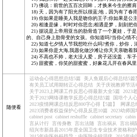
17) 佛说：前世的五百次回眸，才换来今生的擦
18) 天，因为有了阳光所以很蓝;地，因为有了春
19) 你如果是睡美人我是吻你的王子;你如果是公
20) 相逢是缘，时时对你思念;相遇是梦，刻刻
21) 据说是上帝用亚当的肋骨造了一个夏娃，于
的、自己身上肋骨变的女孩。你知道吗?当你心情不
22) 知道七夕情人节我想吃什么吗?煮你，炒你，
23) 如果你是大海,我愿化做沙滩让你天天亲吻着
24) 不高也不帅，老大没人爱，房子还没盖，车
25) 甜蜜蜜，你笑的甜蜜蜜，好象花儿开在春风
运动会心得思想总结5篇
美人鱼观后心得总结5篇
有关员工试用期转正心得总结
关于庆祝教师节活
关于2023上网课工作反思心得最新大全5篇
202
关于2023网络课教学反思心得总结5篇
国培个人心
2023疫情网课总结反思800字心得【5篇】
网课总
随便看
2023消费者权益保护心得及反思10篇
2023幼师
cabinet post
cabinet reshuffle
cabinet secretary
cabin
言从计行
言传身教
言出法随
言出祸从
言出祸
绍兴市新昌县2015年度全国卫生专业技术资格和
2015年中医外科指导：中医除尖锐湿疣
2015