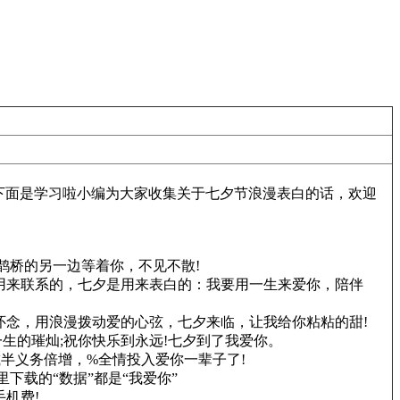
下面是学习啦小编为大家收集关于七夕节浪漫表白的话，欢迎
鹊桥的另一边等着你，不见不散!
用来联系的，七夕是用来表白的：我要用一生来爱你，陪伴
怀念，用浪漫拨动爱的心弦，七夕来临，让我给你粘粘的甜!
一生的璀灿;祝你快乐到永远!七夕到了我爱你。
半义务倍增，%全情投入爱你一辈子了!
里下载的“数据”都是“我爱你”
机费!