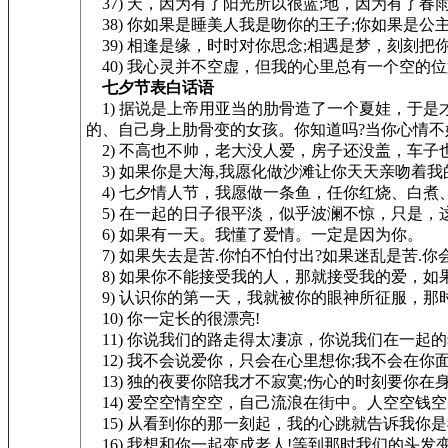
37) 天，因为有了阳光所以很蓝;地，因为有了春
38) 你如果是睡美人我是吻你的王子;你如果是公
39) 相逢是缘，时时对你思念;相遇是梦，刻刻
40) 我心灵并不空虚，但我的心里总有一个空的
七夕节表白话语
1) 据说是上帝用亚当的肋骨造了一个夏娃，于
的、自己身上肋骨变的女孩。你知道吗?当你心情不
2) 不高也不帅，老大没人爱，房子还没盖，车子
3) 如果你是大海,我愿化做沙滩让你天天亲吻着我
4) 七夕情人节，我愿做一条鱼，任你红烧、白煮
5) 在一起的日子很平淡，似乎波澜不惊，只是，
6) 如果有一天。我懂了爱情。一定是因为你。
7) 如果失去是苦.你怕不怕付出?如果迷乱是苦.你
8) 如果你不能接受我的人，那就接受我的爱，如
9) 认识你的第一天，我就被你的眼神所征服，那
10) 你一定长的很漂亮!
11) 你说我们的路走得太凄凉，你说我们在一起
12) 我不会说爱你，只会在心里想你;我不会在
13) 独的夜要你陪我才不寂寞;伤心的时刻要你在
14) 爱空空情空空，自己流浪在街中。人空空钱
15) 从看到你的那一刻起，我的心跳就告诉我你
16) 我想和你一起变成老人!等到那时我们的头