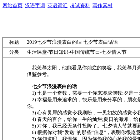
网站首页
汉语字词
英语词汇
考试资料
写作素材
标题
2019七夕节浪漫表白的话 七夕节表白话语
分类
生活课堂-节日知识-中国传统节日-七夕情人节
我羡慕太阳，他能看见你灿烂的笑容，我羡慕月亮
借鉴参考。
七夕节浪漫表白的话
1) 七是一个奇数，需要一个你来凑成偶数;夕是
2) 幸福是用来追求的，快乐是用来分享的，朋
你。
3) 心有灵犀的感觉令我期盼，一见如故的感觉令
4) 春天的百合，给你一生的灿烂;夏日的海滩，给
5) 对你，我已经无条件投降了。七夕情人节就要
6) 根据你对我“发送”的那些“信息”，表明你很愿意
7) 你知道吗，我恨你，因为你偷我的心抢我的爱