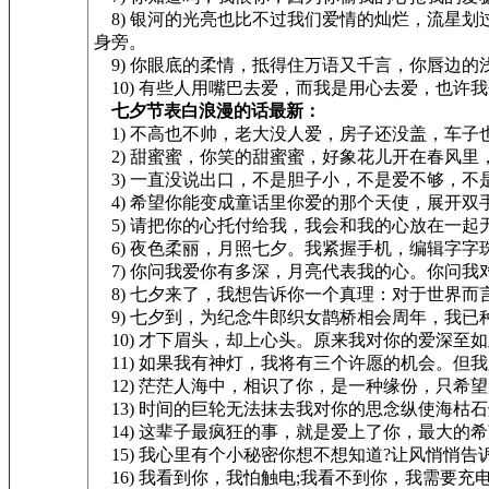
8) 银河的光亮也比不过我们爱情的灿烂，流星
身旁。
9) 你眼底的柔情，抵得住万语又千言，你唇边的
10) 有些人用嘴巴去爱，而我是用心去爱，也许
七夕节表白浪漫的话最新：
1) 不高也不帅，老大没人爱，房子还没盖，车子
2) 甜蜜蜜，你笑的甜蜜蜜，好象花儿开在春风里
3) 一直没说出口，不是胆子小，不是爱不够，不
4) 希望你能变成童话里你爱的那个天使，展开双
5) 请把你的心托付给我，我会和我的心放在一起
6) 夜色柔丽，月照七夕。我紧握手机，编辑字字
7) 你问我爱你有多深，月亮代表我的心。你问我
8) 七夕来了，我想告诉你一个真理：对于世界而
9) 七夕到，为纪念牛郎织女鹊桥相会周年，我已
10) 才下眉头，却上心头。原来我对你的爱深至
11) 如果我有神灯，我将有三个许愿的机会。但
12) 茫茫人海中，相识了你，是一种缘份，只希
13) 时间的巨轮无法抹去我对你的思念纵使海枯
14) 这辈子最疯狂的事，就是爱上了你，最大的
15) 我心里有个小秘密你想不想知道?让风悄悄
16) 我看到你，我怕触电;我看不到你，我需要