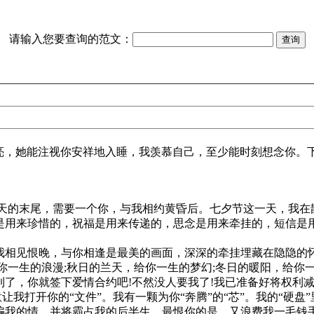
请输入您要查询的范文：
，她能注视你安祥地入睡，我羡慕自己，至少能时刻想念你。
一天的末尾，需要一个你，与我相约黄昏后。七夕节这一天，我在
友是用来珍惜的，祝福是用来传递的，思念是用来牵挂的，短信是
我相见恨晚，与你相逢是最美的画面，深深的牵挂埋藏在隐隐的
你一生的浪漫;秋日的兰天，给你一生的梦幻;冬日的暖阳，给你
到了，你就签下爱情合约吧!不然没人要我了!我已准备好将权利减
让我打开你的“文件”。我有一颗为你“奔腾”的“芯”。我的“硬盘”
骗我的情，并将霸占我的后半生，最恨你的是，又浪费我一毛钱手