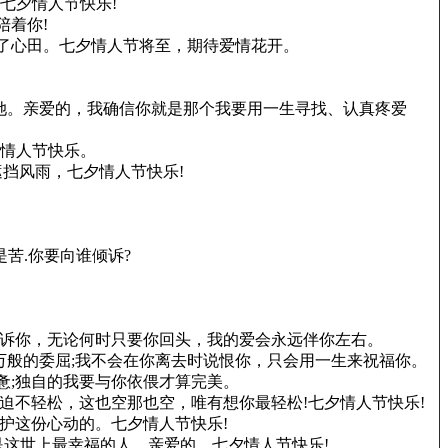
七夕情人节快乐!
陪着你!
满了心田。七夕情人节将至，期待爱情花开。
她。亲爱的，我确信你就是那个我要用一生寻找、认真疼爱
夕情人节快乐。
遮挡风雨，七夕情人节快乐!
是苦.你要向谁倾诉?
告诉你，无论何时只要你回头，我的爱会永远伴你左右。
万般的委屈;我不会在你离去时说恨你，只会用一生来祝福你。
惫;独自的我要与你依偎才算完美。
迫不轻松，这也空那也空，唯有想你最轻松!七夕情人节快乐!
护这份心动的。七夕情人节快乐!
是这世上最幸福的人。亲爱的，七夕情人节快乐!