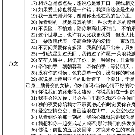
17) 相遇总是点点头，想说总是难开口，视线相
18) 如果爱上你也算是一种错，我深信这会是生
19) 我一直想谢谢你，谢谢你出现在我的生命里
20) 你看到的，就是最真的我!一种永无止尽的感
21) 不畏险，不怕难，陪你攀高山;不怕苦，不怕
22) 这个世界上，也许有人比我更优秀，但没人比
23) 一朵玫瑰代表一份简单纯洁的爱情，一束玫
24) 不要问我爱你有多深，我真的说不出来，只
25) 一颗流星划过天际，我错过了许愿;一朵浪
26) 茫茫人海中，相识了你，是一种缘份，只希
范文
27) 牵你的手，朝朝暮暮，牵你的手，等待明天
28) 没有你的时侯，色彩是单一的，没有你的时
29) 据说是上帝用亚当的肋骨造了一个夏娃，于
己身上肋骨变的女孩。你知道吗?当你心情不好的时
30) 你说我们的路走得太凄凉，你说我们在一起
31) 我不会说爱你，只会在心里想你;我不会在
32) 独的夜要你陪我才不寂寞;伤心的时刻要你在
33) 爱空空情空空，自己流浪在街中。人空空钱
34) 从看到你的那一刻起，我的心跳就告诉我你
35) 我想和你一起变成老人!等到那时我们的头
36) 佛说：前世的五百次回眸，才换来今生的擦