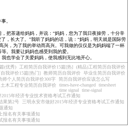
件事。
，把茶递给妈妈，并说：“妈妈，您为了我日夜操劳，十分辛
了，长大了。”我听了妈妈的话，说：“妈妈，明天就是国际劳
很高兴，为了我的举动而高兴。可我做的仅仅是为妈妈端了一杯
等等。我要让妈妈也感受到我的爱。
，我也学会了关爱妈妈，使我感到无比地开心。
篇(优秀)
工程简历自我评价15篇[热]
(精品)工程简历自我评价
自我评价15篇[热门]
教师简历自我评价
毕业生简历自我评价
幼师个人简历自我评价300字
简历自我评价应该怎么写
times-have-changed
timesheet
土木工程专业简历自我评价
time signal
time-signal
2015年经济专业技术资格考试工作通知
结果第2号
三明永安市做好2015年经济专业资格考试工作通知
题通知
网上报名有关事项通知
考试报名有关事项通知