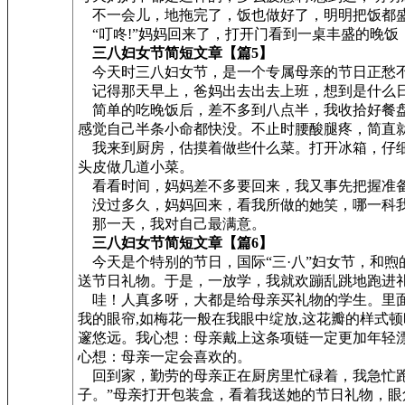
不一会儿，地拖完了，饭也做好了，明明把饭都盛
“叮咚!”妈妈回来了，打开门看到一桌丰盛的晚饭
三八妇女节简短文章【篇5】
今天时三八妇女节，是一个专属母亲的节日正愁不
记得那天早上，爸妈出去出去上班，想到是什么日
简单的吃晚饭后，差不多到八点半，我收拾好餐盘
感觉自己半条小命都快没。不止时腰酸腿疼，简直
我来到厨房，估摸着做些什么菜。打开冰箱，仔细
头皮做几道小菜。
看看时间，妈妈差不多要回来，我又事先把握准备
没过多久，妈妈回来，看我所做的她笑，哪一科
那一天，我对自己最满意。
三八妇女节简短文章【篇6】
今天是个特别的节日，国际“三·八”妇女节，和
送节日礼物。于是，一放学，我就欢蹦乱跳地跑进
哇！人真多呀，大都是给母亲买礼物的学生。里面
我的眼帘,如梅花一般在我眼中绽放,这花瓣的样式
邃悠远。我心想：母亲戴上这条项链一定更加年轻
心想：母亲一定会喜欢的。
回到家，勤劳的母亲正在厨房里忙碌着，我急忙跑
子。”母亲打开包装盒，看着我送她的节日礼物，