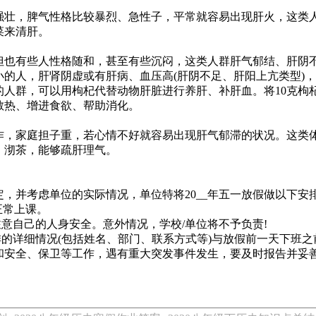
壮，脾气性格比较暴烈、急性子，平常就容易出现肝火，这类
菜来清肝。
也有些人性格随和，甚至有些沉闷，这类人群肝气郁结、肝阴
的人，肝肾阴虚或有肝病、血压高(肝阴不足、肝阳上亢类型)
群，可以用枸杞代替动物肝脏进行养肝、补肝血。将10克枸杞
散热、增进食欲、帮助消化。
，家庭担子重，若心情不好就容易出现肝气郁滞的状况。这类
、沏茶，能够疏肝理气。
定，并考虑单位的实际情况，单位特将20__年五一放假做以下安
)正常上课。
意自己的人身安全。意外情况，学校/单位将不予负责!
详细情况(包括姓名、部门、联系方式等)与放假前一天下班之前
安全、保卫等工作，遇有重大突发事件发生，要及时报告并妥