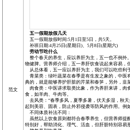
五一假期放假几天
五一假期放假时间:5月1日至5日，共5天。
补班日期:4月25日(星期日)、5月8日(星期六)
劳动节吃什么
整个春天的养生，应以养肝为主，五一也不例外。
物健脾。营养师介绍，五一养肝饮食说起来容易，
从总体看，五一应以养肝为主，我们可以吃些利于
青菜类：绿叶蔬菜在春季是有生发之象的，中医有
典的，就是能够养护肝脏的芹菜和春笋，另外，韭菜
肉食类：中医讲求取类比象，作为养肝来讲，肉食
范文
食，如羊肉、牛肉等。
去风类：“春季多风，夏季多暑，伏天多湿，秋天
起到美容、固表，防止外邪侵袭等防风的作用。例
不同体质补法不同：
虽然以上饮食原则都符合春季养生，但营养师提醒
特别好，帮助消化、理气、活血，但肝脏特别容易