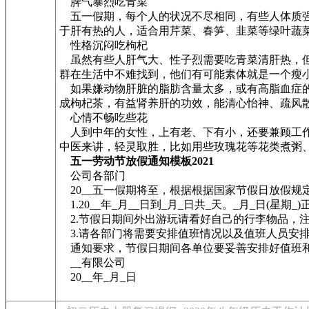
脾气暴烈吃青菜
五一假期，每个人的状况不尽相同，有些人体质强
于肝有热的人，适合用芹菜、春笋、韭菜等绿叶蔬
性格沉闷吃枸杞
虽然有些人肝气大、性子烈需要吃青菜清肝热，但
群在生活中不难找到，他们有可能素体就是一个瘦小
如果嫌动物肝脏的脂肪含量太多，或有高脂血症的人
成枸杞茶，有益肾养肝的功效，能清心怡神、疏风
心情不畅吃些花
人到中年的女性，上有老、下有小，还要兼顾工作
中医来讲，轻灵取胜，比如用些玫瑰花等花类煮粥
五一劳动节放假通知模板2021
公司各部门
20__五一假期将至，根据根据国家节假日放假规
1.20__年_月__日到_月_日共_天。_月_日(星期_
2.节假日期间外出游玩请看好自己的行李物品，注
3.请各部门将需要安排值班情况以及值班人员安排的
通知要求，节假日期间各单位要妥善安排好值班和
__有限公司
20__年_月_日