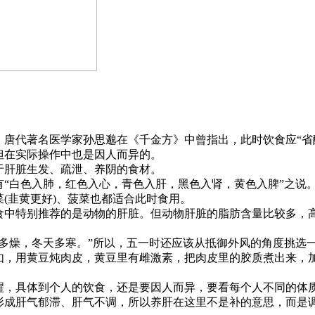
唐代著名医学家孙思邈在《千金方》中曾指出，此时饮食应“省
但在实际操作中也是因人而异的。
肝脏生发、疏泄、养阴的食材。
“白色入肺，红色入心，青色入肝，黑色入肾，黄色入脾”之说
(韭黄更好)、菠菜也都适合此时食用。
中特别推荐的是动物的肝脏。但动物肝脏的脂肪含量比较多，
多燥，冬天多寒。”所以，五一时还应该从抵御外风的角度挑选
如，用黄豆炖肉皮，黄豆里有雌激素，把肉皮里的胶质煮出来，
，具体到个人的饮食，还是要因人而异，要看每个人不同的体
形成肝气郁滞、肝气不调，所以养肝在这里不是补的意思，而是