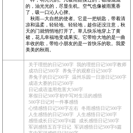
的，油光光的，尽显生机。空气也像被雨熏香
了，吸一口沁人心脾。
秋雨—大自然的使者。它是一把钥匙，带着清
凉和温柔，轻轻地、轻轻地，趁你还没注意，秋
天的门就悄悄地打开了。草儿快乐地穿上了黄
裙，花儿幸福地变成果实。它带给大地的是一曲
丰收的歌，带给小朋友的是一首快乐的歌。我爱
美美的秋雨。
关于理想的日记500字
我的理想日记500字教师
成功日记500字
养兔子的观察日记500字
养兔子的日记500字
温州乐园一日游日记500字
成语大赛的日记500字
日记成语滥用危害大500字
寒假日记500字初中写对生活的感悟
500字日记对一件事感悟
心情感悟日记500字左右
冬雨感悟日记500字
人生感悟的日记500字
人生感悟日记500字
感悟成长日记500字6篇
成长感悟日记500字
军训感悟五百字日记
军训感悟日记500字6篇