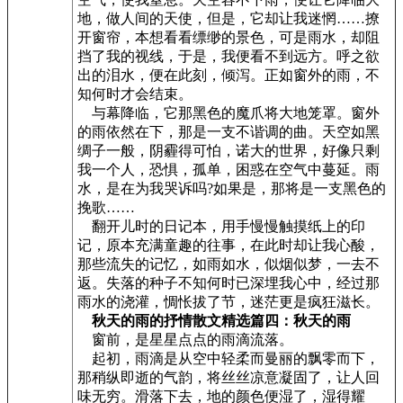
地，做人间的天使，但是，它却让我迷惘……撩
开窗帘，本想看看缥缈的景色，可是雨水，却阻
挡了我的视线，于是，我便看不到远方。呼之欲
出的泪水，便在此刻，倾泻。正如窗外的雨，不
知何时才会结束。
与幕降临，它那黑色的魔爪将大地笼罩。窗外
的雨依然在下，那是一支不谐调的曲。天空如黑
绸子一般，阴霾得可怕，诺大的世界，好像只剩
我一个人，恐惧，孤单，困惑在空气中蔓延。雨
水，是在为我哭诉吗?如果是，那将是一支黑色的
挽歌……
翻开儿时的日记本，用手慢慢触摸纸上的印
记，原本充满童趣的往事，在此时却让我心酸，
那些流失的记忆，如雨如水，似烟似梦，一去不
返。失落的种子不知何时已深埋我心中，经过那
雨水的浇灌，惆怅拔了节，迷茫更是疯狂滋长。
秋天的雨的抒情散文精选篇四：秋天的雨
窗前，是星星点点的雨滴流落。
起初，雨滴是从空中轻柔而曼丽的飘零而下，
那稍纵即逝的气韵，将丝丝凉意凝固了，让人回
味无穷。滑落下去，地的颜色便湿了，湿得耀