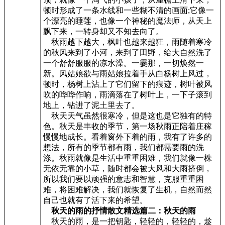
顿时形成了一条水线和一些糊不清的画面;它像一
个漂亮的睡莲，也像一个神秘的魔法师，从天上
飘下来，一转身却又不知去向了。
秋雨越下越大，枫叶也越来越狂，雨随着寒冷
的秋风来到了小河，来到了田野，给大自然洗了
一个舒舒服服的凉水澡。一霎那，一切焕然一
新。风姑娘欲与雨姑娘拉着手从白杨树上风过，
顿时，杨树上沾上了它们留下的痕迹，树叶被风
吹的哗哗作响，雨滴落在了树叶上，一下子滚到
地上，钻进了泥土里去了。
秋天天气虽然很寒冷，但是这也是它独有的特
色。秋天是丰收的季节，第一场秋雨正陪着庄稼
慢慢地成长。看着窗外下着的雨，我有了许多的
想法，所有的季节都有雨，我们都需要雨的洗
涤。秋雨就像是生活中重重困难，我们就像一株
无依无靠的小草，随时都会被大风和大雨挤倒，
所以我们要以顽强的意志和智慧，克服重重困
难，将困难解决，我们就恢复了生机，自然而然
自己也就有了活下来的希望。
秋天的雨的抒情散文精选篇二：秋天的雨
秋天的雨，是一把钥匙，轻轻的，轻轻的，趁