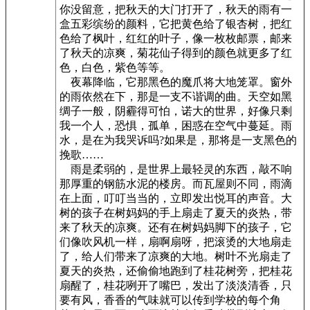
你没留意，把秋天的大门打开了，秋天的雨有一
盒五彩缤纷的颜料，它把黄色给了银杏树，把红
色给了枫叶，红红的叶子，像一枚枚邮票，邮来
了秋天的凉爽，菊花仙子得到的颜色就更多了红
色，白色，紫色等等。
夜幕降临，它那黑色的魔爪将大地笼罩。窗外
的雨依然在下，那是一支不谐调的曲。天空如黑
绸子一般，阴霾得可怕，诺大的世界，好像只剩
我一个人，恐惧，孤单，困惑在空气中蔓延。雨
水，是在为我哭诉吗?如果是，那将是一支黑色的
挽歌……
雨是柔弱的，是世界上最轻灵的东西，敲不响
那厚重的钢筋水泥的楼房。而瓦屋则不同，雨滴
在上面，叮叮当当的，立即发出悦耳的声音。大
树的孩子在树妈妈的手上扇走了夏天的炎热，带
来了秋天的凉爽。还有在树妈妈脚下的孩子，它
们像吹风机一样，扇啊扇呀，把滚烫的大地扇走
了，给人们带来了凉爽的大地。树叶不光扇走了
夏天的炎热，还偷偷地跑到了桂花树旁，把桂花
扇醒了，桂花咧开了嘴巴，发出了淡淡清香，只
要有风，香香的气味就可以传到学校的每个角