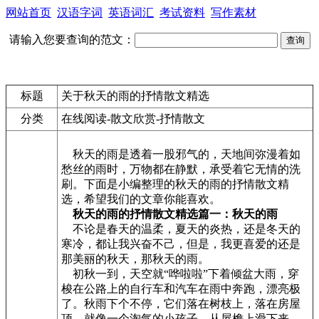
网站首页
汉语字词
英语词汇
考试资料
写作素材
请输入您要查询的范文：
标题
关于秋天的雨的抒情散文精选
分类
在线阅读-散文欣赏-抒情散文
秋天的雨是透着一股邪气的，天地间弥漫着如
愁丝的雨时，万物都在静默，承受着它无情的洗
刷。下面是小编整理的秋天的雨的抒情散文精
选，希望我们的文章你能喜欢。
秋天的雨的抒情散文精选篇一：秋天的雨
不论是春天的温柔，夏天的炎热，还是冬天的
寒冷，都让我兴奋不己，但是，我更喜爱的还是
那美丽的秋天，那秋天的雨。
初秋一到，天空就“哗啦啦”下着倾盆大雨，穿
梭在公路上的自行车和汽车在雨中奔跑，漂亮极
了。秋雨下个不停，它们落在树枝上，落在房屋
顶，就像一个淘气的小孩子，从屋檐上滑下来，