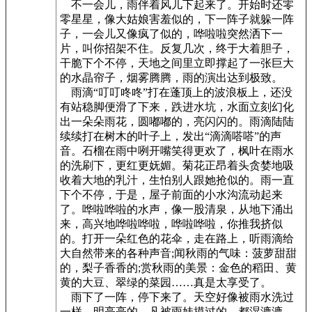
不一会儿，雨伴着风儿下起来了。开始时还零
零星星，像大姑娘害羞似的，下一阵子就躲一阵
子，一会儿又像疯了似的，哗啦啦突然洒下一
片，叫你招架不住。反复几次，终于大着胆子，
干脆下个不停，天地之间里立即撑起了一张巨大
的水晶帘子，烟雾腾腾，雨的演出达到极致。
雨滴“叮叮咚咚”打在蓬顶上的波浪板上，还没
有站稳脚便滑了下来，跌进水坑，水面立刻幻化
出一朵朵雨花，圆嘟嘟的，亮闪闪的。雨滴陆陆
续续打在树木的叶子上，发出“滴滴嗒嗒”的声
音。石榴在雨中咧开嘴笑得更欢了，枫叶在雨水
的洗刷下，更红更妩媚。菊花正昂着头贪婪地吸
收着大地的乳汁，生怕别人跟她抢似的。雨一直
下个不停，于是，屋子前面的小水沟流动起来
了。哗啦哗啦的水声，像一股清泉，从地下涌出
来，高兴地哗啦哗啦，哗啦哗啦，你推我挤似
的。打开一朵红色的花伞，走在路上，听雨滴给
大自然带来的各种声音;闻秋雨的气味：菠萝甜甜
的，梨子香香的;赏秋雨的美景：金色的稻田、黄
黄的大豆、翠绿的菜园……真是太享受了。
雨下了一阵，停下来了。天空好像被雨水洗过
一样，明亮亮的。凡被雨娃摸过的，都湿漉漉