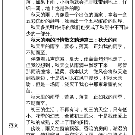
落，如果下雨，小雨滴就会把香味带到地上，仔
细一闻，地上也是香的呢!
秋天的雨，真像是一个出色的画家，拿着一盒
五彩缤纷的颜料，涂画出一个五彩缤纷的世界。
秋天多美呀!快乐的我们也变成了秋景中不可缺
少的一部分。
秋天的雨的抒情散文精选篇三：秋天的雨
秋天里的雨季，萧条，落寞，正如我的雨季，
不期而至。
伴随着几声惊累，夏天，便轰轰烈烈地走了，
但我没想到，秋天会从雨滴中飘落下来——尽管
那雨滴缠绵、温柔。我本以为，微风会将秋天送
到我身边，于是我可以在风中漫步，和秋天亲
吻，但是一场雨，浇灭了我心中那束希望的火
苗。
秋天里的雨季，萧条，落寞，正如我的雨季，
不期而至。
初三的生活，不再有诗，初三的天空，只有低
小。花季的幻想，全被初三泯灭。于是我便爱上
了秋的成熟，爱上了雨的多情。
范文
傍晚，雨又在窗前飘落。昏暗的房间，潮湿的
空气，使我窒息。天空容不下雨，便让它降临大