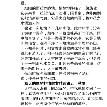
眼。
细细的雨丝静静地、悄悄地降临了。悠悠然，
它夹杂着一丝丝清凉与淡漠，隔着窗，也能闻到
它那清新的气息。它是大自然的精灵，将神圣之
水洒满人间。
骤然，它加快了下凡的步伐。此时的雨，没有
了婀娜与圆润，却多了一份成熟果断与干练。雨
更加直爽了，可是一颗温柔的心未变。它是天地
间的仙女，洗涤干净了一块块满是尘埃的心田。
不知是何时，那支敲击窗棂的优雅小曲已经变
得若有若无了。那一幅曾经细密的雨帘此时也已
经更加稀疏了，天空恢复了平静与沉寂，但更多
了一份明滑和水灵灵。那片有些晶莹的清澈，仿
佛一触即碎，让人不敢去碰。
倾泻时挥洒着朦胧，停滞时捎来了梦幻——
这，便是秋雨的别韵。
秋天的雨的抒情散文精选篇五：秋雨
天空乌云密布，阴沉沉的。空气就像凝固了一
样，感觉有些压抑。妈妈赶紧收起了阳台外的衣
服;路上的行人也加快了回家的脚步;花儿直挺挺地
昂起头，正等待今年第一场秋雨的滋润。