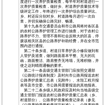
度进行一次养护质量检查，每半年对村道进行一
次养护质量检查，做好乡、村道养护质量技术等
级评定工作，年终进行一次养护综合质量评比。
乡、村还应分别对乡、村道路每月进行一次自
查，并切实确保公路完好、畅通。
第十九条市交通委员会和市公路局将对各区县
的农村公路养护管理工作进行抽查，对于农村公
路养护不力、管理不善和社会反映大的区县，停
拨该相关区县的公路养护补助经费，并在全市范
围内进行通报。
第二十条乡道、村道日常养护及小修应做到有
人管护及巡查，做到路面基本平整、无大的坑
凼，路面整洁、路肩整齐无垮塌，无堆积物，并
使之达到晴雨通畅的要求。
第二十一条县级交通主管部门应按照交通部
《公路统计报表制度》及时向市公路局报送农村
公路养护质量汇总表（见附件）、水毁工程月报
表等及市交委、市公路局需要报送的其他报表。
第二十二条乡级人民政府应及时向当地县级交
通主管部门报送农村公路养护质量汇总表（乡、
村道部分）、公路养护质量检查记录表（参见
《公路养护质量检查评定标准》）、公路养护质