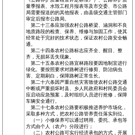
量季报表、水毁工程月报表等及市交委、市公路
局需要报送的的其他报表，由县级交通主管部门
审定后报市公路局。
第二十三条应加强农村公路桥梁、涵洞和不良
地质路段的检查、保养、维修与加固工作，使其
经常处于完好的技术状态，保证农村公路安全畅
通。
第二十四条农村公路标志应齐全、醒目、整
齐，无损坏丢失现象。
第二十五条农村公路宜林路段要因地制宜进行
绿化。要按照要求对路树进行修剪、防治病虫
害、定期刷白，保障路树正常生长。
第二十六条因严重自然灾害致使农村公路交通
中断或严重损坏时县、乡人民政府和村民委员会
应启动应急预案，及时组织人员进行抢修，保障
车辆安全通行。
第二十七条农村公路要积极推进养护市场化，
采取多种方式，把农村公路管养责任落实到位。
（一）小修保养可以通过聘用、委托、承包等
方式由个人（农户）分段进行；
（二）农村公路可实行经济承包的方式，开展