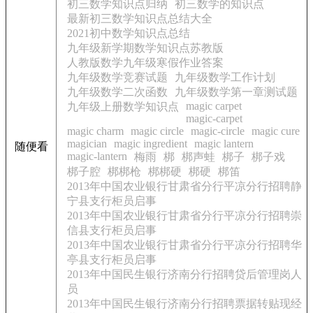
初三数学知识点归纳
初三数学的知识点
最新初三数学知识点总结大全
2021初中数学知识点总结
九年级新学期数学知识点苏教版
人教版数学九年级寒假作业答案
九年级数学竞赛试题
九年级数学工作计划
九年级数学二次函数
九年级数学第一章测试题
magic carpet
九年级上册数学知识点
magic-carpet
magic charm
magic circle
magic-circle
magic cure
magician
magic ingredient
magic lantern
随便看
magic-lantern
梅雨
梆
梆声蛙
梆子
梆子戏
梆子腔
梆梆枪
梆梆硬
梆硬
梆笛
2013年中国农业银行甘肃省分行平凉分行招聘静
宁县支行柜员启事
2013年中国农业银行甘肃省分行平凉分行招聘崇
信县支行柜员启事
2013年中国农业银行甘肃省分行平凉分行招聘华
亭县支行柜员启事
2013年中国民生银行济南分行招聘贷后管理岗人
员
2013年中国民生银行济南分行招聘票据转贴现经