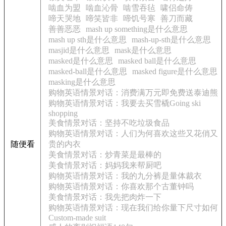
啮血为盟
啮血沁骨
啮雪吞毡
啸侣命俦
啼天哭地
啼笑皆非
啼饥号寒
善刀而藏
善善恶恶
mash up something是什么意思
mash up sth是什么意思
mash-up-sth是什么意思
masjid是什么意思
mask是什么意思
masked是什么意思
masked ball是什么意思
masked-ball是什么意思
masked figure是什么意思
masking是什么意思
购物英语情景对话：消费满万元即免费送泰迪熊
购物英语情景对话：我要去买雪橇Going ski
shopping
美食情景对话：坚持不吃垃圾食品
购物英语情景对话：人们为何喜欢这些又花俏又
随便看
贵的内衣
美食情景对话：炒青菜是最棒的
美食情景对话：妈妈我来帮厨吧
购物英语情景对话：我的九分裤是量体裁衣
购物英语情景对话：你喜欢那个古董钟吗
美食情景对话：我先把肉炸一下
购物英语情景对话：现在我们给你量下尺寸如何
Custom-made suit