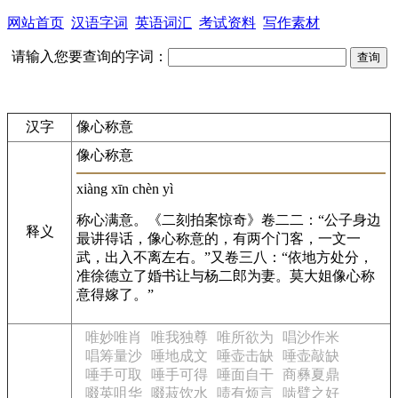
网站首页
汉语字词
英语词汇
考试资料
写作素材
请输入您要查询的字词：
汉字
像心称意
像心称意
xiàng xīn chèn yì
称心满意。《二刻拍案惊奇》卷二二：“公子身边
释义
最讲得话，像心称意的，有两个门客，一文一
武，出入不离左右。”又卷三八：“依地方处分，
准徐德立了婚书让与杨二郎为妻。莫大姐像心称
意得嫁了。”
唯妙唯肖
唯我独尊
唯所欲为
唱沙作米
唱筹量沙
唾地成文
唾壶击缺
唾壶敲缺
唾手可取
唾手可得
唾面自干
商彝夏鼎
啜英咀华
啜菽饮水
啧有烦言
啮臂之好